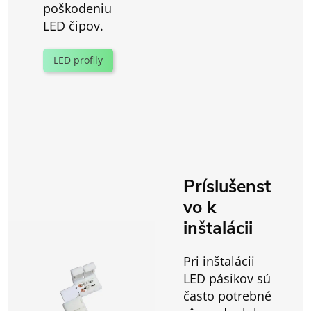
poškodeniu
LED čipov.
LED profily
Príslušenst
vo k
inštalácii
Pri inštalácii
LED pásikov sú
často potrebné