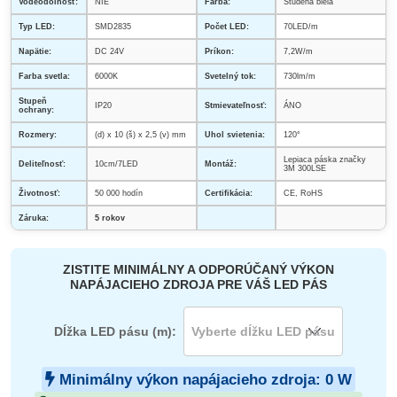
Vodeodolnosť:
NIE
Farba:
Studená biela
Typ LED:
SMD2835
Počet LED:
70LED/m
Napätie:
DC 24V
Príkon:
7,2W/m
Farba svetla:
6000K
Svetelný tok:
730lm/m
Stupeň
IP20
Stmievateľnosť:
ÁNO
ochrany:
Rozmery:
(d) x 10 (š) x 2,5 (v) mm
Uhol svietenia:
120°
Lepiaca páska značky
Deliteľnosť:
10cm/7LED
Montáž:
3M 300LSE
Životnosť:
50 000 hodín
Certifikácia:
CE, RoHS
Záruka:
5 rokov
ZISTITE MINIMÁLNY A ODPORÚČANÝ VÝKON
NAPÁJACIEHO ZDROJA PRE VÁŠ LED PÁS
Dĺžka LED pásu (m):
Minimálny výkon napájacieho zdroja:
0
W