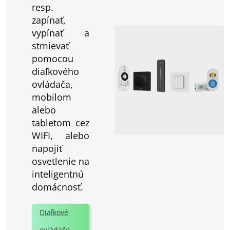
resp.
zapínať,
vypínať a
stmievať
pomocou
diaľkového
ovládača,
mobilom
alebo
tabletom cez
WIFI, alebo
napojiť
osvetlenie na
inteligentnú
domácnosť.
Diaľkové
ovládače