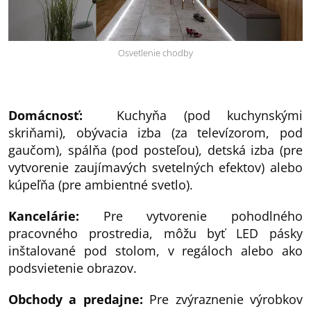
Osvetlenie chodby
Domácnosť:
Kuchyňa (pod kuchynskými
skriňami), obývacia izba (za televízorom, pod
gaučom), spálňa (pod posteľou), detská izba (pre
vytvorenie zaujímavých svetelných efektov) alebo
kúpeľňa (pre ambientné svetlo).
Kancelárie:
Pre vytvorenie pohodlného
pracovného prostredia, môžu byť LED pásky
inštalované pod stolom, v regáloch alebo ako
podsvietenie obrazov.
Obchody a predajne:
Pre zvýraznenie výrobkov