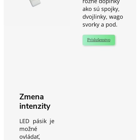
rôzne doplnky
ako sú spojky,
dvojlinky, wago
svorky a pod.
Príslušenstvo
Zmena
intenzity
LED pásik je
možné
ovládať,