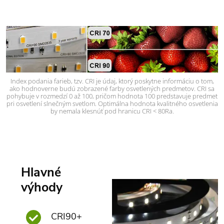
Index podania farieb, tzv. CRI je údaj, ktorý poskytne informáciu o tom,
ako hodnoverne budú zobrazené farby osvetlených predmetov. CRI sa
pohybuje v rozmedzí 0 až 100, pričom hodnota 100 predstavuje predmet
pri osvetlení slnečným svetlom. Optimálna hodnota kvalitného osvetlenia
by nemala klesnúť pod hranicu CRI < 80Ra.
Hlavné
výhody
CRI90+