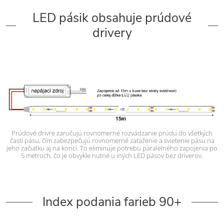
LED pásik obsahuje prúdové
drivery
Prúdové drivre zaručujú rovnomerné rozvádzanie prúdu do všetkých
častí pásu, čím zabezpečujú rovnomerné zaťaženie a svietenie pásu na
jeho začiatku aj na konci. To eliminuje potrebu paralelného zapojenia po
5 metroch, čo je obvykle nutné u iných LED pásov bez driverov.
Index podania farieb 90+