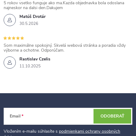
5 rokov vsetko funguje ako ma.Kazda objednavka bola odoslana
najneskor na dalsi den.Dakujem
Matúš Drotár
30.5.2026
Som maximálne spokojný. Skvelá webová stránka a poradia vždy
výborne a ochotne. Odporúčam.
Rastislav Czelis
11.10.2025
Z
Email
ODOBERAŤ
á
p
Vložením e-mailu súhlasíte s
podmienkami ochrany osobných