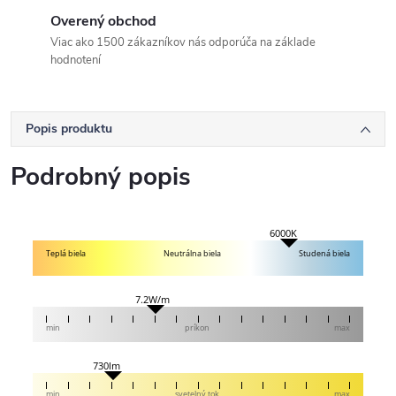
Overený obchod
Viac ako 1500 zákazníkov nás odporúča na základe
hodnotení
Popis produktu
Podrobný popis
6000K
Teplá biela
Neutrálna biela
Studená biela
7.2W/m
min
príkon
max
730lm
min
svetelný tok
max