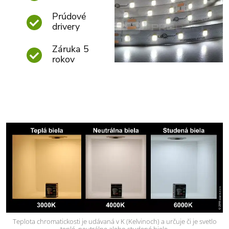
Prúdové
drivery
Záruka 5
rokov
Teplota chromatickosti je udávaná v K (Kelvinoch) a určuje či je svetlo
teplé, neutrálne alebo studené biele.