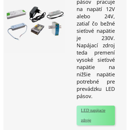
pásov pracuje
na napätí 12V
alebo 24V,
zatiaľ čo bežné
sieťové napätie
je 230V.
Napájací zdroj
teda premení
vysoké sieťové
napätie na
nižšie napätie
potrebné pre
prevádzku LED
pásov.
LED napájacie
zdroje