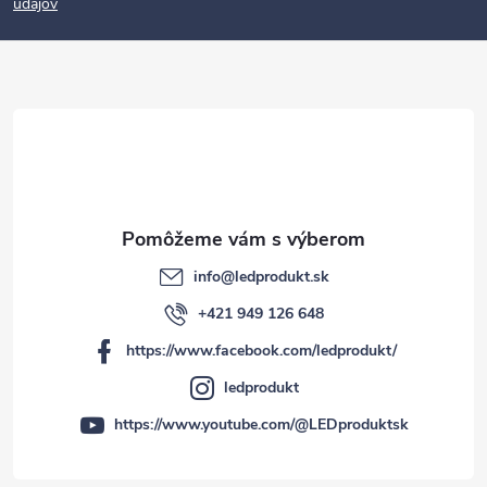
údajov
ä
t
i
e
info
@
ledprodukt.sk
+421 949 126 648
https://www.facebook.com/ledprodukt/
ledprodukt
https://www.youtube.com/@LEDproduktsk