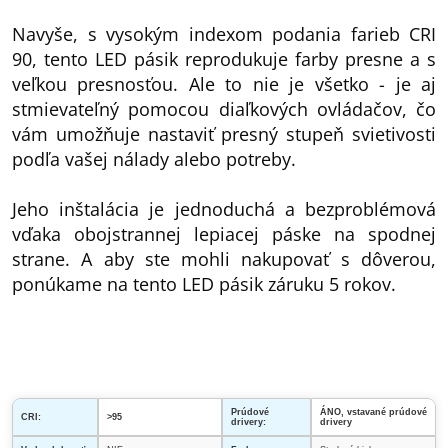
Navyše, s vysokým indexom podania farieb CRI
90, tento LED pásik reprodukuje farby presne a s
veľkou presnosťou. Ale to nie je všetko - je aj
stmievateľný pomocou diaľkových ovládačov, čo
vám umožňuje nastaviť presný stupeň svietivosti
podľa vašej nálady alebo potreby.
Jeho inštalácia je jednoduchá a bezproblémová
vďaka obojstrannej lepiacej páske na spodnej
strane. A aby ste mohli nakupovať s dôverou,
ponúkame na tento LED pásik záruku 5 rokov.
Prúdové
ÁNO, vstavané prúdové
CRI:
>95
drivery:
drivery