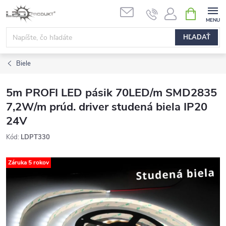
Prejsť
NÁKUPN
na
KOŠÍK
obsah
HĽADAŤ
Biele
5m PROFI LED pásik 70LED/m SMD2835
7,2W/m prúd. driver studená biela IP20
24V
Kód:
LDPT330
Záruka 5 rokov