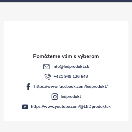
t
i
e
info
@
ledprodukt.sk
+421 949 126 648
https://www.facebook.com/ledprodukt/
ledprodukt
https://www.youtube.com/@LEDproduktsk