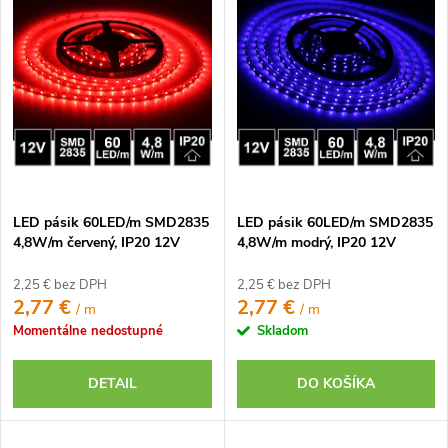
p
Najpredávanejšie
i
i
e
Abecedne
s
p
p
r
r
o
o
d
d
u
u
k
LED pásik 60LED/m SMD2835
LED pásik 60LED/m SMD2835
k
t
4,8W/m červený, IP20 12V
4,8W/m modrý, IP20 12V
t
o
o
2,25 € bez DPH
2,25 € bez DPH
v
2,77 €
2,77 €
/ m
/ m
v
Momentálne nedostupné
Skladom
DETAIL
DO KOŠÍKA