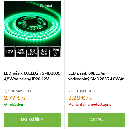
LED pásik 60LED/m SMD2835
LED pásik 60LED/m
4,8W/m zelený IP20 12V
vodeodolný SMD2835 4,8W/m
červený IP65 12V
2,25 € bez DPH
2,67 € bez DPH
2,77 €
3,28 €
/ m
/ m
Skladom
Momentálne nedostupné
DO KOŠÍKA
DETAIL