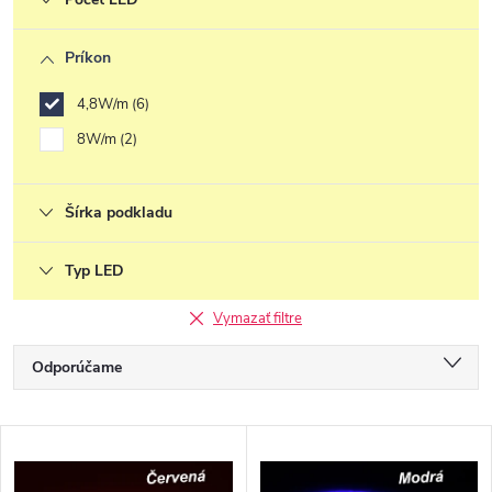
Príkon
4,8W/m
6
8W/m
2
Šírka podkladu
Typ LED
Vymazať filtre
R
Odporúčame
a
Najlacnejšie
d
V
e
Najdrahšie
ý
n