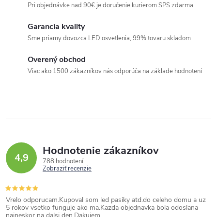
y
Pri objednávke nad 90€ je doručenie kurierom SPS zdarma
v
Garancia kvality
ý
Sme priamy dovozca LED osvetlenia, 99% tovaru skladom
p
i
Overený obchod
s
Viac ako 1500 zákazníkov nás odporúča na základe hodnotení
u
Hodnotenie zákazníkov
4,9
788 hodnotení
Zobraziť recenzie
Vrelo odporucam.Kupoval som led pasiky atd.do celeho domu a uz
5 rokov vsetko funguje ako ma.Kazda objednavka bola odoslana
najneskor na dalsi den.Dakujem