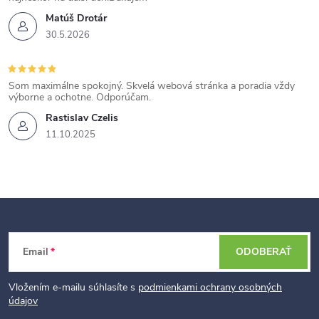
Matúš Drotár
30.5.2026
Som maximálne spokojný. Skvelá webová stránka a poradia vždy
výborne a ochotne. Odporúčam.
Rastislav Czelis
11.10.2025
Z
Email
ODOBERAŤ
á
p
Vložením e-mailu súhlasíte s
podmienkami ochrany osobných
údajov
ä