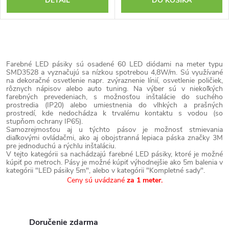
DETAIL
DO KOŠÍKA
O
v
Farebné LED pásiky sú osadené 60 LED diódami na meter typu
l
SMD3528 a vyznačujú sa nízkou spotrebou 4,8W/m. Sú využívané
na dekoračné osvetlenie napr. zvýraznenie línií, osvetlenie poličiek,
á
rôznych nápisov alebo auto tuning. Na výber sú v niekoľkých
farebných prevedeniach, s možnosťou inštalácie do suchého
d
prostredia (IP20) alebo umiestnenia do vlhkých a prašných
prostredí, kde nedochádza k trvalému kontaktu s vodou (so
a
stupňom ochrany IP65).
c
Samozrejmosťou aj u týchto pásov je možnosť stmievania
diaľkovými ovládačmi, ako aj obojstranná lepiaca páska značky 3M
i
pre jednoduchú a rýchlu inštaláciu.
V tejto kategórii sa nachádzajú farebné LED pásiky, ktoré je možné
e
kúpiť po metroch. Pásy je možné kúpiť výhodnejšie ako 5m balenia v
kategórii "LED pásiky 5m", alebo v kategórii "Kompletné sady".
p
Ceny sú uvádzané
za 1 meter.
r
v
k
Doručenie zdarma