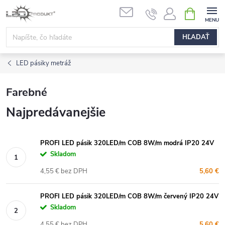
Prejsť
NÁKUPN
na
KOŠÍK
obsah
HĽADAŤ
LED pásiky metráž
Farebné
Najpredávanejšie
PROFI LED pásik 320LED/m COB 8W/m modrá IP20 24V
Skladom
4,55 € bez DPH
5,60 €
PROFI LED pásik 320LED/m COB 8W/m červený IP20 24V
Skladom
4,55 € bez DPH
5,60 €