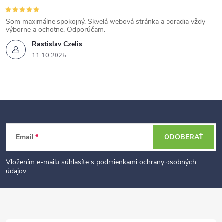
Som maximálne spokojný. Skvelá webová stránka a poradia vždy
výborne a ochotne. Odporúčam.
Rastislav Czelis
11.10.2025
Z
Email
ODOBERAŤ
á
p
Vložením e-mailu súhlasíte s
podmienkami ochrany osobných
údajov
ä
t
i
e