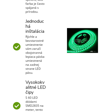
farba je často
spájaná s
prírodou.
Jednoduc
há
inštalácia
Rýchle a
bezstarostné
umiestnenie
vám zaručí
obojstranná
lepiaca páska
umiestnená
na zadnej
strane LED
pásu.
Vysokokv
alitné LED
čipy
S 60 LED
diódami
SMD2835 na
meter, tento