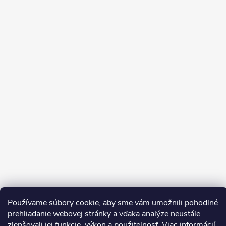
Používame súbory cookie, aby sme vám umožnili pohodlné
Sledovať na Instagrame
prehliadanie webovej stránky a vďaka analýze neustále
zlepšovali jej funkcie, výkon a použiteľnosť.
Viac informácií