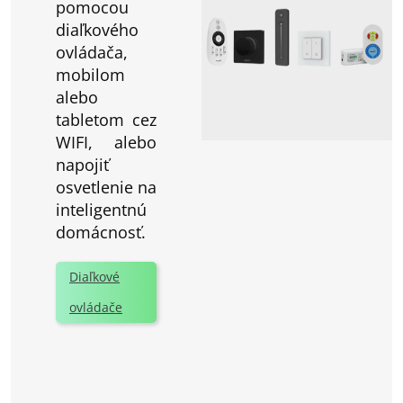
pomocou
diaľkového
ovládača,
mobilom
alebo
tabletom cez
WIFI, alebo
napojiť
osvetlenie na
inteligentnú
domácnosť.
Diaľkové
ovládače