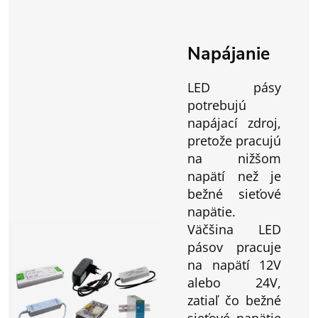
Napájanie
LED pásy
potrebujú
napájací zdroj,
pretože pracujú
na nižšom
napätí než je
bežné sieťové
napätie.
Väčšina LED
pásov pracuje
na napätí 12V
alebo 24V,
zatiaľ čo bežné
sieťové napätie