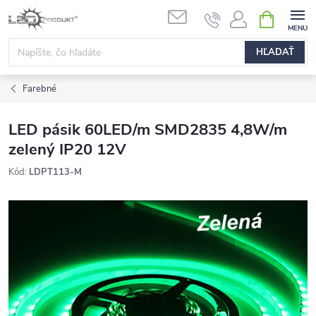
Prejsť
NÁKUPN
na
KOŠÍK
obsah
HĽADAŤ
Farebné
LED pásik 60LED/m SMD2835 4,8W/m
zelený IP20 12V
Kód:
LDPT113-M