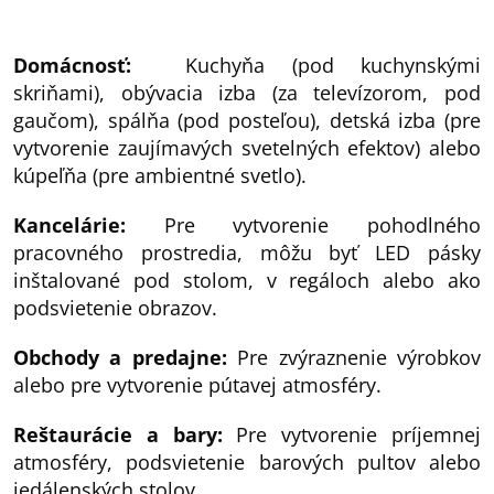
Domácnosť:
Kuchyňa (pod kuchynskými
skriňami), obývacia izba (za televízorom, pod
gaučom), spálňa (pod posteľou), detská izba (pre
vytvorenie zaujímavých svetelných efektov) alebo
kúpeľňa (pre ambientné svetlo).
Kancelárie:
Pre vytvorenie pohodlného
pracovného prostredia, môžu byť LED pásky
inštalované pod stolom, v regáloch alebo ako
podsvietenie obrazov.
Obchody a predajne:
Pre zvýraznenie výrobkov
alebo pre vytvorenie pútavej atmosféry.
Reštaurácie a bary:
Pre vytvorenie príjemnej
atmosféry, podsvietenie barových pultov alebo
jedálenských stolov.