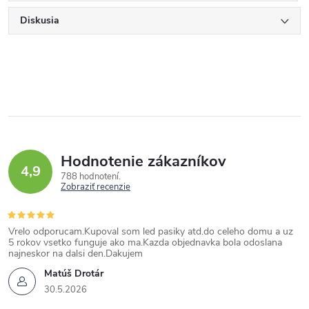
Diskusia
Hodnotenie zákazníkov
4,9
788 hodnotení
Zobraziť recenzie
Vrelo odporucam.Kupoval som led pasiky atd.do celeho domu a uz
5 rokov vsetko funguje ako ma.Kazda objednavka bola odoslana
najneskor na dalsi den.Dakujem
Matúš Drotár
30.5.2026