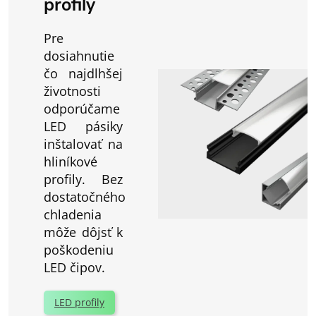
profily
Pre
dosiahnutie
čo najdlhšej
životnosti
odporúčame
LED pásiky
inštalovať na
hliníkové
profily. Bez
dostatočného
chladenia
môže dôjsť k
poškodeniu
LED čipov.
LED profily