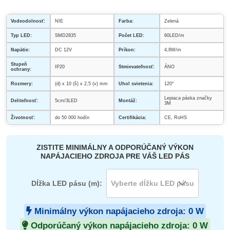
Vodeodolnosť:
NIE
Farba:
Zelená
Typ LED:
SMD2835
Počet LED:
60LED/m
Napätie:
DC 12V
Príkon:
4,8W/m
Stupeň
IP20
Stmievateľnosť:
ÁNO
ochrany:
Rozmery:
(d) x 10 (š) x 2,5 (v) mm
Uhol svietenia:
120°
Lepiaca páska značky
Deliteľnosť:
5cm/3LED
Montáž:
3M
Životnosť:
do 50 000 hodín
Certifikácia:
CE, RoHS
ZISTITE MINIMÁLNY A ODPORÚČANÝ VÝKON
NAPÁJACIEHO ZDROJA PRE VÁŠ LED PÁS
Dĺžka LED pásu (m):
Minimálny výkon napájacieho zdroja:
0
W
Odporúčaný výkon napájacieho zdroja:
0
W