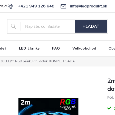
+421 949 126 648
info@ledprodukt.sk
dajov
Reklamačný poriadok
HĽADAŤ
ideá
LED články
FAQ
Veľkoobchod
Ob
 30LED/m RGB pásik, RF9 dotyk. KOMPLET SADA
2m
do
Kód: