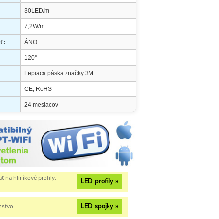
30LED/m
7,2W/m
ť:
ÁNO
:
120°
Lepiaca páska značky 3M
CE, RoHS
24 mesiacov
 na hliníkové profily.
LED profily »
LED spojky »
nstvo.