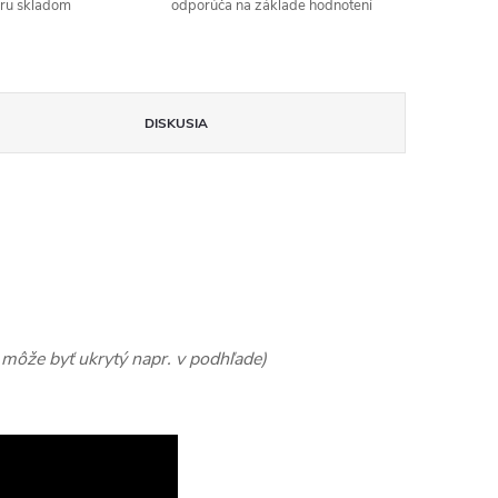
aru skladom
odporúča na základe hodnotení
DISKUSIA
, môže byť ukrytý napr. v podhľade)