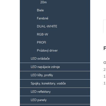
20m
Biele
Farebné
DUAL-WHITE
RGB-W
PROFI
Prúdový driver
LED ovládače
O
LED napájacie zdroje
2
LED lišty, profily
1
1
Spojky, konektory, vodiče
LED reflektory
LED panely