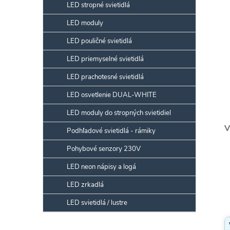
LED stropné svietidlá
LED moduly
LED pouličné svietidlá
LED priemyselné svietidlá
LED prachotesné svietidlá
LED osvetlenie DUAL-WHITE
LED moduly do stropných svietidiel
V
Podhľadové svietidlá - rámiky
Pohybové senzory 230V
LED neon nápisy a logá
LED zrkadlá
LED svietidlá / lustre