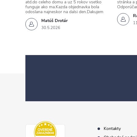
atd.do celeho domu a uz 5 rokov vsetko
stránka a 
funguje ako ma.Kazda objednavka bola
Odporúča
odoslana najneskor na dalsi den.Dakujem
Ra
Matúš Drotár
1
30.5.2026
Z
á
p
ä
t
i
e
Kontakty