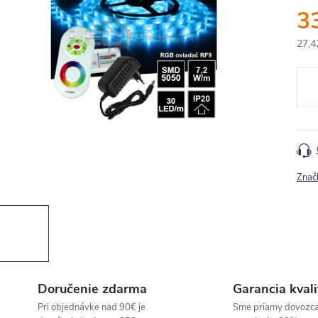
3
27,4
Jedn
cena
Znač
Doručenie zdarma
Garancia kvali
Pri objednávke nad 90€ je
Sme priamy dovozc