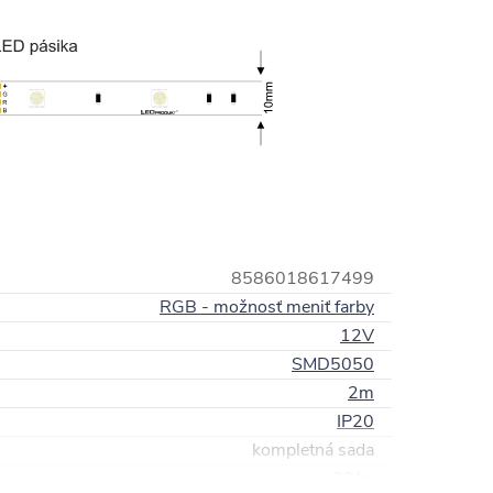
8586018617499
RGB - možnosť meniť farby
12V
SMD5050
2m
IP20
kompletná sada
30/m