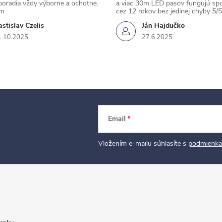
poradia vždy výborne a ochotne.
a viac 30m LED pasov fungujú spo
m.
cez 12 rokov bez jedinej chyby 5/5
stislav Czelis
Ján Hajdučko
1.10.2025
27.6.2025
Email
Vložením e-mailu súhlasíte s
podmienka