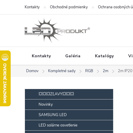
Prejsť
Kontakty
Obchodné podmienky
Ochrana osobných ú
na
obsah
Kontakty
Galéria
Katalógy
V
Domov
Kompletné sady
RGB
2m
2m IP20
B
Preskočiť
💥💥💥ZĽAVY💥💥💥
kategórie
o
Novinky
č
SAMSUNG LED
n
ý
LED solárne osvetlenie