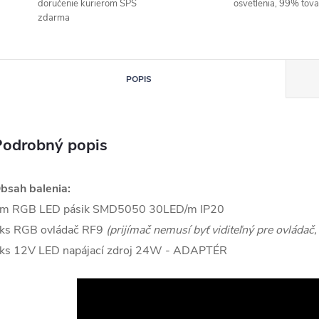
doručenie kurierom SPS
osvetlenia, 99% tov
zdarma
POPIS
Podrobný popis
bsah balenia:
m RGB LED pásik SMD5050 30LED/m IP20
ks RGB ovládač RF9
(prijímač nemusí byť viditeľný pre ovládač
ks 12V LED napájací zdroj 24W - ADAPTÉR