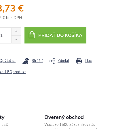
3,73 €
2 € bez DPH
otková
:
PRIDAŤ DO KOŠÍKA
Opýtať sa
Strážiť
Zdieľať
Tlač
ka:
LEDprodukt
ty
Overený obchod
a LED
Viac ako 1500 zákazníkov nás