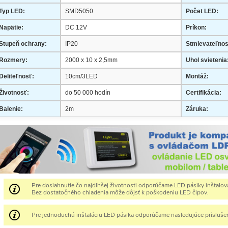
Typ LED:
SMD5050
Počet LED:
Napätie:
DC 12V
Príkon:
Stupeň ochrany:
IP20
Stmievateľnos
Rozmery:
2000 x 10 x 2,5mm
Uhol svietenia
Deliteľnosť:
10cm/3LED
Montáž:
Životnosť:
do 50 000 hodín
Certifikácia:
Balenie:
2m
Záruka:
Pre dosiahnutie čo najdlhšej životnosti odporúčame LED pásiky inštalovať
Bez dostatočného chladenia môže dôjsť k poškodeniu LED čipov.
Pre jednoduchú inštaláciu LED pásika odporúčame nasledujúce prísluše