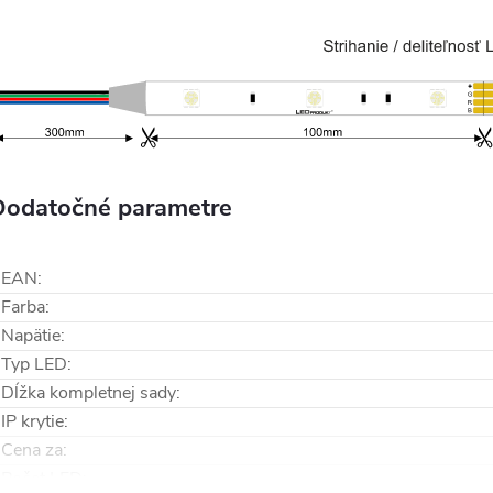
Dodatočné parametre
EAN
:
Farba
:
Napätie
:
Typ LED
:
Dĺžka kompletnej sady
:
IP krytie
:
Cena za
:
Počet LED
: