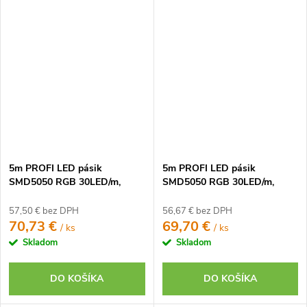
5m PROFI LED pásik
5m PROFI LED pásik
SMD5050 RGB 30LED/m,
SMD5050 RGB 30LED/m,
IP20, 24V, RF2 - Kompletná
IP20, 24V, RF9 - Kompletná
sada
sada
57,50 € bez DPH
56,67 € bez DPH
70,73 €
69,70 €
/ ks
/ ks
Skladom
Skladom
DO KOŠÍKA
DO KOŠÍKA