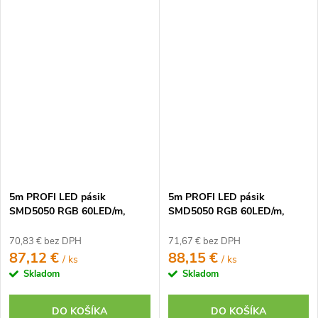
5m PROFI LED pásik
5m PROFI LED pásik
SMD5050 RGB 60LED/m,
SMD5050 RGB 60LED/m,
IP20, 24V, RF2 - Kompletná
IP20, 24V, RF9 - Kompletná
sada
sada
70,83 € bez DPH
71,67 € bez DPH
87,12 €
88,15 €
/ ks
/ ks
Skladom
Skladom
DO KOŠÍKA
DO KOŠÍKA