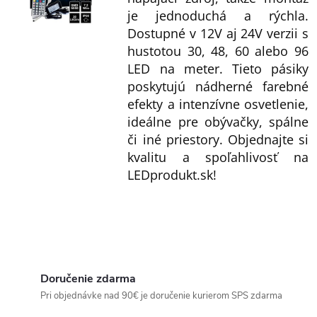
v
je jednoduchá a rýchla.
Dostupné v 12V aj 24V verzii s
ý
hustotou 30, 48, 60 alebo 96
p
LED na meter. Tieto pásiky
i
poskytujú nádherné farebné
s
efekty a intenzívne osvetlenie,
u
ideálne pre obývačky, spálne
či iné priestory. Objednajte si
kvalitu a spoľahlivosť na
LEDprodukt.sk!
Doručenie zdarma
Pri objednávke nad 90€ je doručenie kurierom SPS zdarma