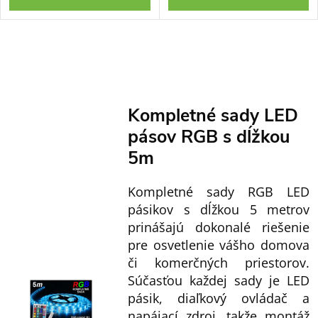
O
v
l
Kompletné sady LED
á
pásov RGB s dĺžkou
d
a
5m
c
Kompletné sady RGB LED
i
pásikov s dĺžkou 5 metrov
e
prinášajú dokonalé riešenie
p
pre osvetlenie vášho domova
r
či komerčných priestorov.
v
Súčasťou každej sady je LED
k
pásik, diaľkový ovládač a
y
napájací zdroj, takže montáž