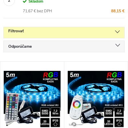
Skladom
71,67 € bez DPH
88,15 €
Filtrovať
R
Odporúčame
a
Najlacnejšie
d
V
e
Najdrahšie
ý
n
p
Najpredávanejšie
i
i
e
Abecedne
s
p
p
r
r
o
o
d