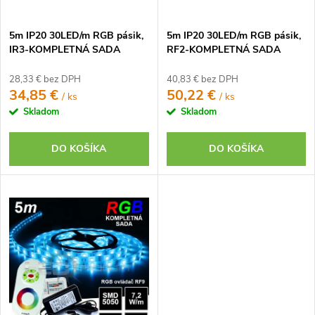
d
u
u
k
5m IP20 30LED/m RGB pásik,
5m IP20 30LED/m RGB pásik,
k
t
IR3-KOMPLETNÁ SADA
RF2-KOMPLETNÁ SADA
t
o
o
28,33 € bez DPH
40,83 € bez DPH
v
34,85 €
50,22 €
/ ks
/ ks
v
Skladom
Skladom
DO KOŠÍKA
DO KOŠÍKA