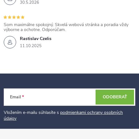
30.5.2026
Som maximálne spokojný. Skvelá webová stránka a poradia vždy
výborne a ochotne. Odporúčam.
Rastislav Czelis
11.10.2025
Z
Email
ODOBERAŤ
á
p
Vložením e-mailu súhlasíte s
podmienkami ochrany osobných
údajov
ä
t