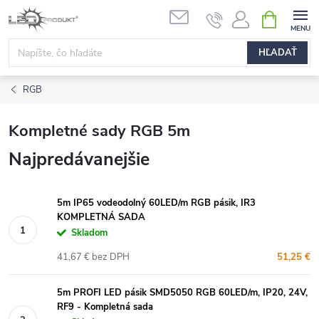
Prejsť
NÁKUPN
na
KOŠÍK
obsah
HĽADAŤ
RGB
Kompletné sady RGB 5m
Najpredávanejšie
5m IP65 vodeodolný 60LED/m RGB pásik, IR3
KOMPLETNÁ SADA
Skladom
41,67 € bez DPH
51,25 €
5m PROFI LED pásik SMD5050 RGB 60LED/m, IP20, 24V,
RF9 - Kompletná sada