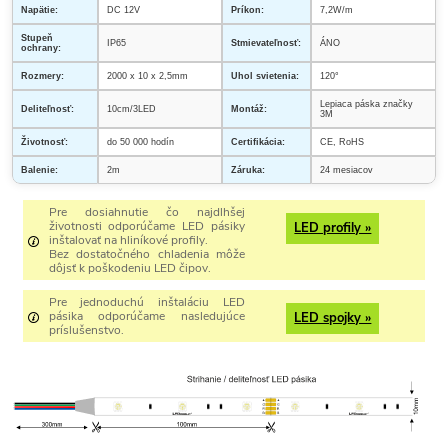
Napätie:
DC 12V
Príkon:
7,2W/m
Stupeň
IP65
Stmievateľnosť:
ÁNO
ochrany:
Rozmery:
2000 x 10 x 2,5mm
Uhol svietenia:
120°
Lepiaca páska značky
Deliteľnosť:
10cm/3LED
Montáž:
3M
Životnosť:
do 50 000 hodín
Certifikácia:
CE, RoHS
Balenie:
2m
Záruka:
24 mesiacov
Pre dosiahnutie čo najdlhšej
životnosti odporúčame LED pásiky
LED profily »
inštalovať na hliníkové profily.
Bez dostatočného chladenia môže
dôjsť k poškodeniu LED čipov.
Pre jednoduchú inštaláciu LED
pásika odporúčame nasledujúce
LED spojky »
príslušenstvo.