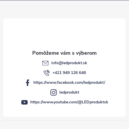
t
i
e
info
@
ledprodukt.sk
+421 949 126 648
https://www.facebook.com/ledprodukt/
ledprodukt
https://www.youtube.com/@LEDproduktsk