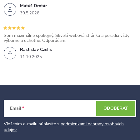
Matúš Drotár
30.5.2026
Som maximálne spokojný. Skvelá webová stránka a poradia vždy
výborne a ochotne. Odporúčam.
Rastislav Czelis
11.10.2025
Z
Email
ODOBERAŤ
á
p
Vložením e-mailu súhlasíte s
podmienkami ochrany osobných
údajov
ä