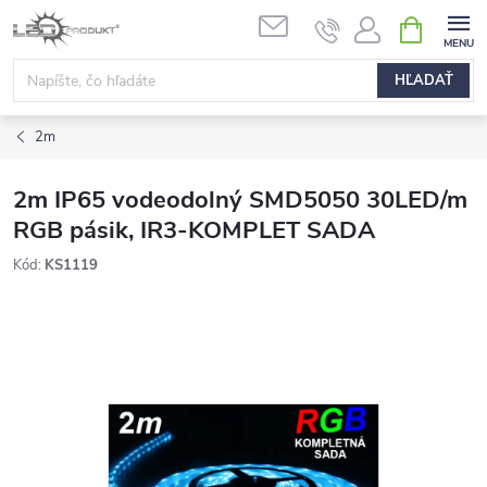
Prejsť
NÁKUPN
na
KOŠÍK
obsah
HĽADAŤ
2m
2m IP65 vodeodolný SMD5050 30LED/m
RGB pásik, IR3-KOMPLET SADA
Kód:
KS1119