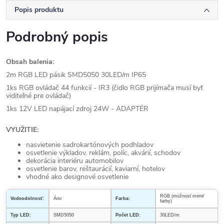
Popis produktu
Podrobný popis
Obsah balenia:
2m RGB LED pásik SMD5050 30LED/m IP65
1ks RGB ovládač 44 funkcií - IR3 (čidlo RGB prijímača musí byť
viditeľné pre ovládač)
1ks 12V LED napájací zdroj 24W - ADAPTÉR
VYUŽITIE:
nasvietenie sadrokartónových podhladov
osvetlenie výkladov, reklám, políc, akvárií, schodov
dekorácia interiéru automobilov
osvetlenie barov, reštaurácií, kaviarní, hotelov
vhodné ako designové osvetlenie
RGB (možnosť meniť
Vodeodolnosť:
Áno
Farba:
farby)
Typ LED:
SMD5050
Počet LED:
30LED/m