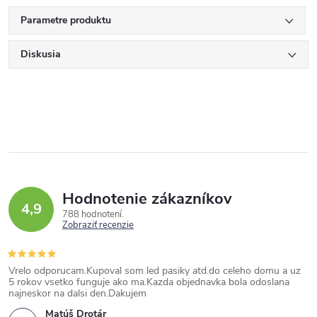
Parametre produktu
Diskusia
Hodnotenie zákazníkov
4,9
788 hodnotení
Zobraziť recenzie
Vrelo odporucam.Kupoval som led pasiky atd.do celeho domu a uz
5 rokov vsetko funguje ako ma.Kazda objednavka bola odoslana
najneskor na dalsi den.Dakujem
Matúš Drotár