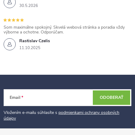
30.5.2026
Som maximálne spokojný. Skvelá webová stránka a poradia vždy
výborne a ochotne. Odporúčam.
Rastislav Czelis
11.10.2025
Z
Email
ODOBERAŤ
á
p
Vložením e-mailu súhlasíte s
podmienkami ochrany osobných
údajov
ä
t