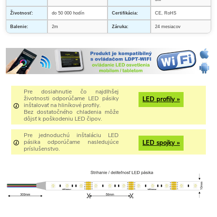
Životnosť:
do 50 000 hodín
Certifikácia:
CE, RoHS
Balenie:
2m
Záruka:
24 mesiacov
Pre dosiahnutie čo najdlhšej
životnosti odporúčame LED pásiky
LED profily »
inštalovať na hliníkové profily.
Bez dostatočného chladenia môže
dôjsť k poškodeniu LED čipov.
Pre jednoduchú inštaláciu LED
pásika odporúčame nasledujúce
LED spojky »
príslušenstvo.