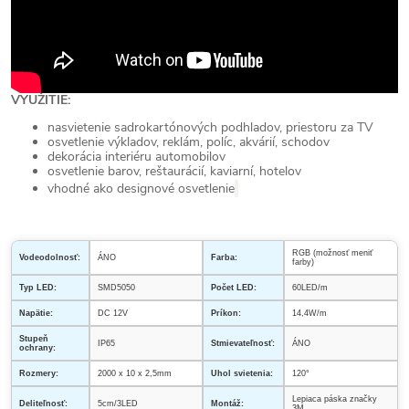
VYUŽITIE:
nasvietenie sadrokartónových podhladov, priestoru za TV
osvetlenie výkladov, reklám, políc, akvárií, schodov
dekorácia interiéru automobilov
osvetlenie barov, reštaurácií, kaviarní, hotelov
vhodné ako designové osvetlenie
RGB (možnosť meniť
Vodeodolnosť:
ÁNO
Farba:
farby)
Typ LED:
SMD5050
Počet LED:
60LED/m
Napätie:
DC 12V
Príkon:
14,4W/m
Stupeň
IP65
Stmievateľnosť:
ÁNO
ochrany:
Rozmery:
2000 x 10 x 2,5mm
Uhol svietenia:
120°
Lepiaca páska značky
Deliteľnosť:
5cm/3LED
Montáž:
3M