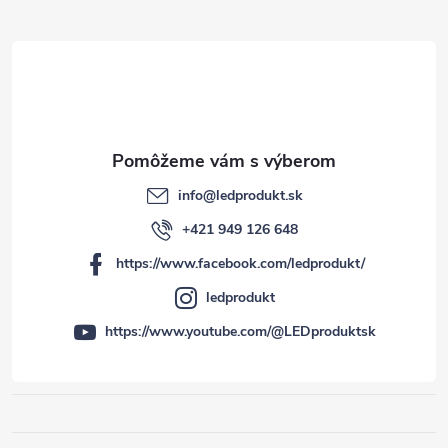
i
e
info
@
ledprodukt.sk
+421 949 126 648
https://www.facebook.com/ledprodukt/
ledprodukt
https://www.youtube.com/@LEDproduktsk