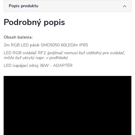
Popis produktu
Podrobný popis
Obsah balenia:
2m RGB LED pásik SMD5050 60LED/m IP65
LED RGB ovládač RF2
(prijímač nemusí byť viditeľný pre ovládač,
môže byť ukrytý napr. v podhľade)
LED napájací zdroj 36W - ADAPTÉR