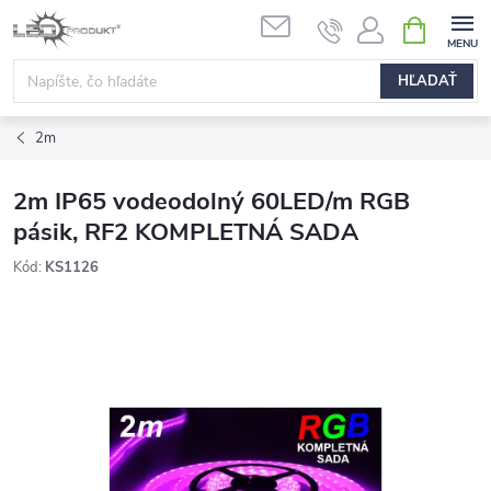
Prejsť
NÁKUPN
na
KOŠÍK
obsah
HĽADAŤ
2m
2m IP65 vodeodolný 60LED/m RGB
pásik, RF2 KOMPLETNÁ SADA
Kód:
KS1126