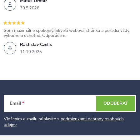
Matúš Drotár
30.5.2026
Som maximálne spokojný. Skvelá webová stránka a poradia vždy
výborne a ochotne. Odporúčam.
Rastislav Czelis
11.10.2025
Z
Email
ODOBERAŤ
á
p
Vložením e-mailu súhlasíte s
podmienkami ochrany osobných
údajov
ä
t