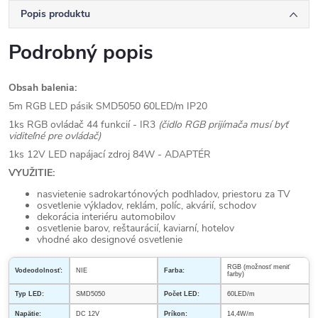
Popis produktu
Podrobný popis
Obsah balenia:
5m RGB LED pásik SMD5050 60LED/m IP20
1ks RGB ovládač 44 funkcií - IR3
(čidlo RGB prijímača musí byť
viditeľné pre ovládač)
1ks 12V LED napájací zdroj 84W - ADAPTÉR
VYUŽITIE:
nasvietenie sadrokartónových podhladov, priestoru za TV
osvetlenie výkladov, reklám, políc, akvárií, schodov
dekorácia interiéru automobilov
osvetlenie barov, reštaurácií, kaviarní, hotelov
vhodné ako designové osvetlenie
RGB (možnosť meniť
Vodeodolnosť:
NIE
Farba:
farby)
Typ LED:
SMD5050
Počet LED:
60LED/m
Napätie:
DC 12V
Príkon:
14,4W/m