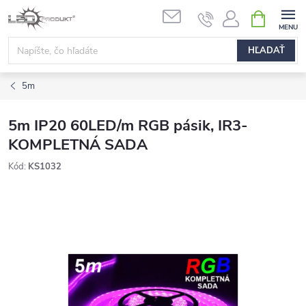
Prejsť
NÁKUPN
na
KOŠÍK
obsah
HĽADAŤ
5m
5m IP20 60LED/m RGB pásik, IR3-
KOMPLETNÁ SADA
Kód:
KS1032