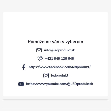
i
e
info
@
ledprodukt.sk
+421 949 126 648
https://www.facebook.com/ledprodukt/
ledprodukt
https://www.youtube.com/@LEDproduktsk