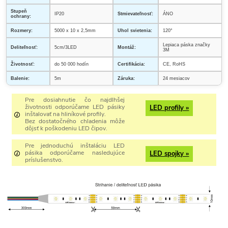
Stupeň
IP20
Stmievateľnosť:
ÁNO
ochrany:
Rozmery:
5000 x 10 x 2,5mm
Uhol svietenia:
120°
Lepiaca páska značky
Deliteľnosť:
5cm/3LED
Montáž:
3M
Životnosť:
do 50 000 hodín
Certifikácia:
CE, RoHS
Balenie:
5m
Záruka:
24 mesiacov
Pre dosiahnutie čo najdlhšej
životnosti odporúčame LED pásiky
LED profily »
inštalovať na hliníkové profily.
Bez dostatočného chladenia môže
dôjsť k poškodeniu LED čipov.
Pre jednoduchú inštaláciu LED
pásika odporúčame nasledujúce
LED spojky »
príslušenstvo.