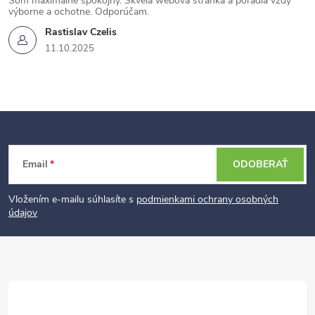
Som maximálne spokojný. Skvelá webová stránka a poradia vždy
výborne a ochotne. Odporúčam.
Rastislav Czelis
11.10.2025
Z
Email
ODOBERAŤ
á
p
Vložením e-mailu súhlasíte s
podmienkami ochrany osobných
údajov
ä
t
i
e