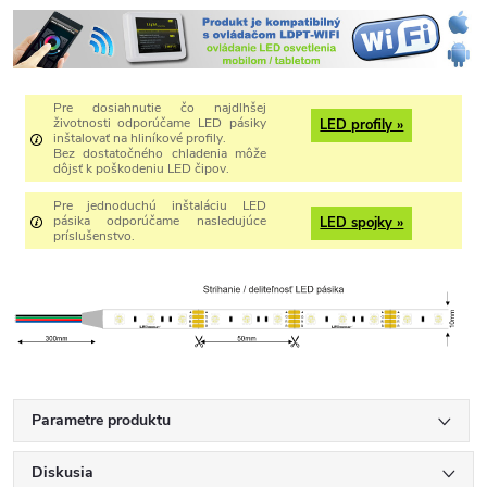
Pre dosiahnutie čo najdlhšej
životnosti odporúčame LED pásiky
LED profily »
inštalovať na hliníkové profily.
Bez dostatočného chladenia môže
dôjsť k poškodeniu LED čipov.
Pre jednoduchú inštaláciu LED
pásika odporúčame nasledujúce
LED spojky »
príslušenstvo.
Parametre produktu
Diskusia