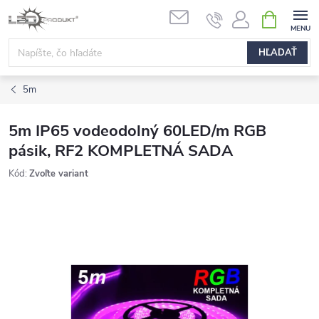
Prejsť
NÁKUPN
na
KOŠÍK
obsah
HĽADAŤ
5m
5m IP65 vodeodolný 60LED/m RGB
pásik, RF2 KOMPLETNÁ SADA
Kód:
Zvoľte variant