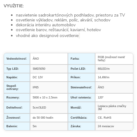
VYUŽITIE:
nasvietenie sadrokartónových podhladov, priestoru za TV
osvetlenie výkladov, reklám, políc, akvárií, schodov
dekorácia interiéru automobilov
osvetlenie barov, reštaurácií, kaviarní, hotelov
vhodné ako designové osvetlenie
RGB (možnosť meniť
Vodeodolnosť:
ÁNO
Farba:
farby)
Typ LED:
SMD5050
Počet LED:
60LED/m
Napätie:
DC 12V
Príkon:
14,4W/m
Stupeň
IP65
Stmievateľnosť:
ÁNO
ochrany:
Rozmery:
5000 x 10 x 2,5mm
Uhol svietenia:
120°
Lepiaca páska značky
Deliteľnosť:
5cm/3LED
Montáž:
3M
Životnosť:
do 50 000 hodín
Certifikácia:
CE, RoHS
Balenie:
5m
Záruka:
24 mesiacov