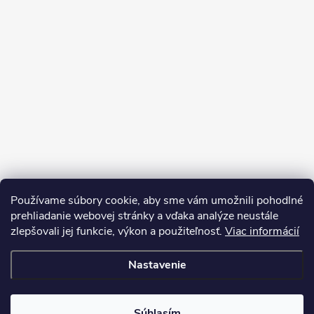
Používame súbory cookie, aby sme vám umožnili pohodlné
prehliadanie webovej stránky a vďaka analýze neustále
zlepšovali jej funkcie, výkon a použiteľnosť.
Viac informácií
Sledovať na Instagrame
Nastavenie
Copyright 2026
LEDprodukt.sk
. Všetky práva vyhradené.
Súhlasím