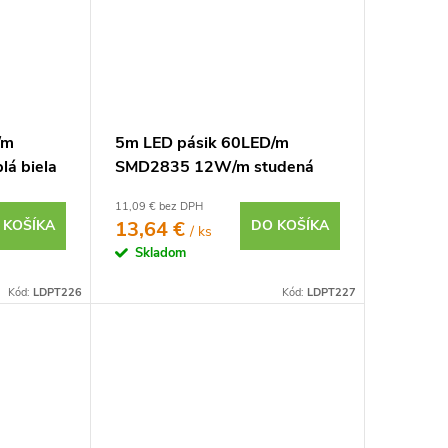
/m
5m LED pásik 60LED/m
á biela
SMD2835 12W/m studená
biela IP20 12V
11,09 € bez DPH
 KOŠÍKA
13,64 €
DO KOŠÍKA
/ ks
Skladom
Kód:
LDPT226
Kód:
LDPT227