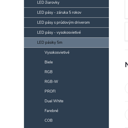
p
LED žiarovky
a
LED pásy - záruka 5 rokov
n
LED pásy s prúdovým driverom
e
l
LED pásy - vysokosvietivé
LED pásiky 5m
Vysokosvietivé
Biele
RGB
RGB-W
PROFI
Dual White
Farebné
COB