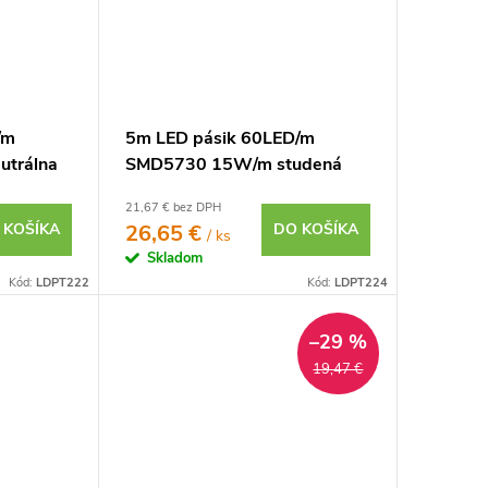
/m
5m LED pásik 60LED/m
utrálna
SMD5730 15W/m studená
biela IP20 12V
21,67 € bez DPH
 KOŠÍKA
26,65 €
DO KOŠÍKA
/ ks
Skladom
Kód:
LDPT222
Kód:
LDPT224
–29 %
19,47 €