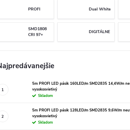
PROFI
Dual White
SMD1808
DIGITÁLNE
CRI 97+
Najpredávanejšie
5m PROFI LED pásik 160LED/m SMD2835 14,4W/m neut
vysokosvietivý
Skladom
5m PROFI LED pásik 128LED/m SMD2835 9,6W/m neutr
vysokosvietivý
Skladom