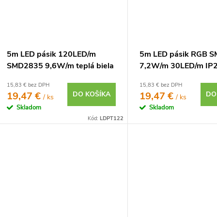
5m LED pásik 120LED/m
5m LED pásik RGB 
SMD2835 9,6W/m teplá biela
7,2W/m 30LED/m IP
IP20 12V
15,83 € bez DPH
15,83 € bez DPH
19,47 €
DO KOŠÍKA
19,47 €
DO
/ ks
/ ks
Skladom
Skladom
Kód:
LDPT122