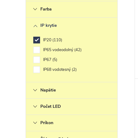
Farba
IP krytie
IP20
110
IP65 vodeodolný
42
IP67
5
IP68 vodotesný
2
Napätie
Počet LED
Príkon