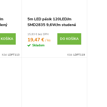
/m
5m LED pásik 120LED/m
lený
SMD2835 9,6W/m studená
biela IP20 12V
15,83 € bez DPH
 KOŠÍKA
19,47 €
DO KOŠÍKA
/ ks
Skladom
Kód:
LDPT113
Kód:
LDPT119