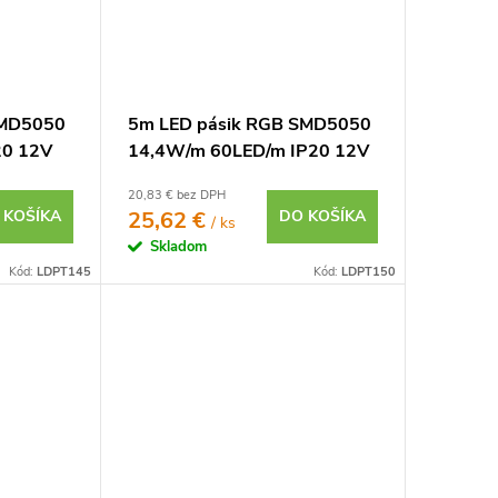
SMD5050
5m LED pásik RGB SMD5050
20 12V
14,4W/m 60LED/m IP20 12V
20,83 € bez DPH
 KOŠÍKA
25,62 €
DO KOŠÍKA
/ ks
Skladom
Kód:
LDPT145
Kód:
LDPT150