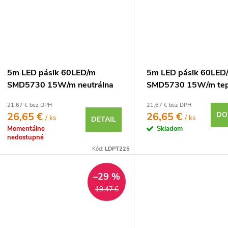
5m LED pásik 60LED/m
5m LED pásik 60LED
SMD5730 15W/m neutrálna
SMD5730 15W/m tepl
biela IP20 12V
IP20 12V
21,67 € bez DPH
21,67 € bez DPH
26,65 €
26,65 €
DO
/ ks
/ ks
DETAIL
Momentálne
Skladom
nedostupné
Kód:
LDPT225
–29 %
19,47 €