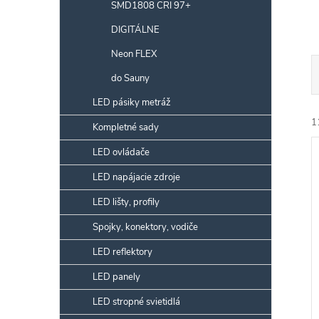
SMD1808 CRI 97+
DIGITÁLNE
Neon FLEX
do Sauny
a
LED pásiky metráž
e
1
Kompletné sady
LED ovládače
i
ý
LED napájacie zdroje
e
i
LED lišty, profily
r
s
Spojky, konektory, vodiče
LED reflektory
r
LED panely
k
LED stropné svietidlá