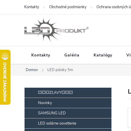
Prejsť
Kontakty
Obchodné podmienky
Ochrana osobných ú
na
obsah
Kontakty
Galéria
Katalógy
V
Domov
LED pásiky 5m
B
Preskočiť
💥💥💥ZĽAVY💥💥💥
kategórie
o
Novinky
č
SAMSUNG LED
n
ý
LED solárne osvetlenie