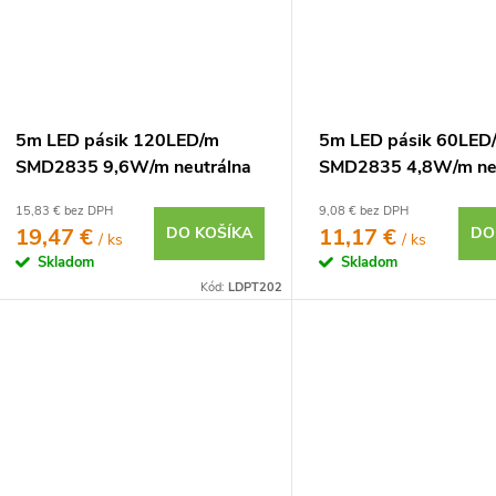
5m LED pásik 120LED/m
5m LED pásik 60LED
SMD2835 9,6W/m neutrálna
SMD2835 4,8W/m ne
biela IP20 12V
biela IP20 12V
15,83 € bez DPH
9,08 € bez DPH
19,47 €
DO KOŠÍKA
11,17 €
DO
/ ks
/ ks
Skladom
Skladom
Kód:
LDPT202