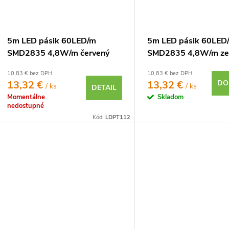
5m LED pásik 60LED/m
5m LED pásik 60LED
SMD2835 4,8W/m červený
SMD2835 4,8W/m ze
IP20 12V
IP20 12V
10,83 € bez DPH
10,83 € bez DPH
13,32 €
13,32 €
DO
/ ks
/ ks
DETAIL
Momentálne
Skladom
nedostupné
Kód:
LDPT112