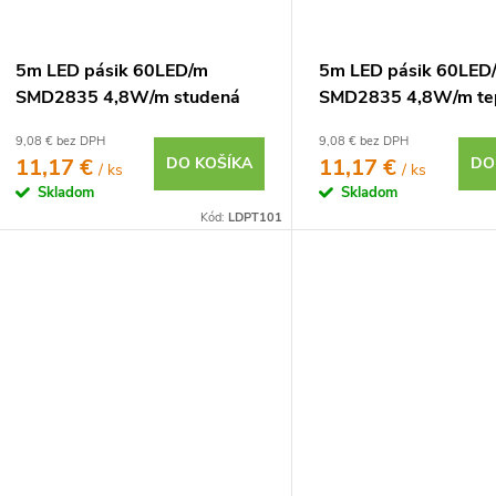
u
o
5m LED pásik 60LED/m
5m LED pásik 60LED
SMD2835 4,8W/m studená
SMD2835 4,8W/m tep
o
biela IP20 12V
IP20 12V
9,08 € bez DPH
9,08 € bez DPH
11,17 €
DO KOŠÍKA
11,17 €
DO
/ ks
/ ks
Skladom
Skladom
Kód:
LDPT101