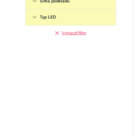
Šírka podkladu
Typ LED
Vymazať filtre