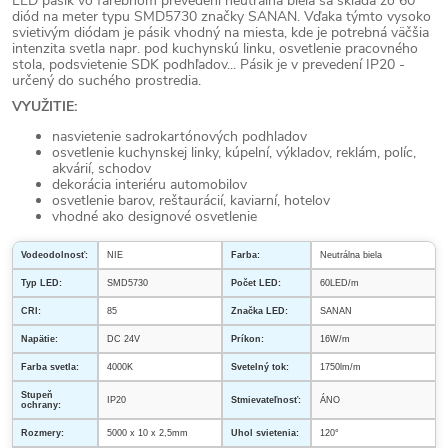
LED pásik vo farebnom prevedení neutrálna biela sa skladá zo 60
diód na meter typu SMD5730 značky SANAN. Vďaka týmto vysoko
svietivým diódam je pásik vhodný na miesta, kde je potrebná väčšia
intenzita svetla napr. pod kuchynskú linku, osvetlenie pracovného
stola, podsvietenie SDK podhľadov... Pásik je v prevedení IP20 -
určený do suchého prostredia.
VYUŽITIE:
nasvietenie sadrokartónových podhladov
osvetlenie kuchynskej linky, kúpelní, výkladov, reklám, políc,
akvárií, schodov
dekorácia interiéru automobilov
osvetlenie barov, reštaurácií, kaviarní, hotelov
vhodné ako designové osvetlenie
Vodeodolnosť:
NIE
Farba:
Neutrálna biela
Typ LED:
SMD5730
Počet LED:
60LED/m
CRI:
85
Značka LED:
SANAN
Napätie:
DC 24V
Príkon:
16W/m
Farba svetla:
4000K
Svetelný tok:
1750lm/m
Stupeň
IP20
Stmievateľnosť:
ÁNO
ochrany:
Rozmery:
5000 x 10 x 2,5mm
Uhol svietenia:
120°