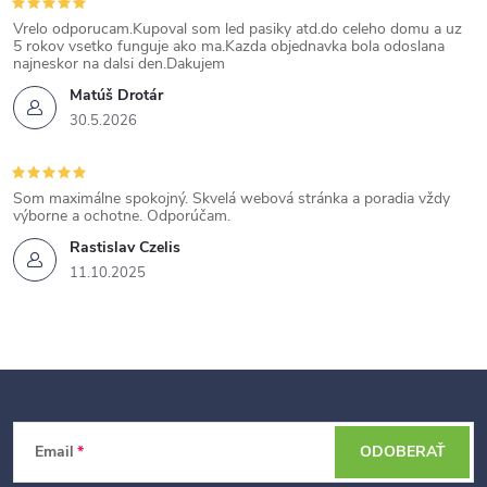
Vrelo odporucam.Kupoval som led pasiky atd.do celeho domu a uz
5 rokov vsetko funguje ako ma.Kazda objednavka bola odoslana
najneskor na dalsi den.Dakujem
Matúš Drotár
30.5.2026
Som maximálne spokojný. Skvelá webová stránka a poradia vždy
výborne a ochotne. Odporúčam.
Rastislav Czelis
11.10.2025
Z
Email
ODOBERAŤ
á