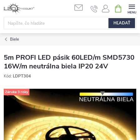
Prejsť
NÁKUPN
na
KOŠÍK
obsah
HĽADAŤ
Biele
5m PROFI LED pásik 60LED/m SMD5730
16W/m neutrálna biela IP20 24V
Kód:
LDPT304
Záruka 3 roky