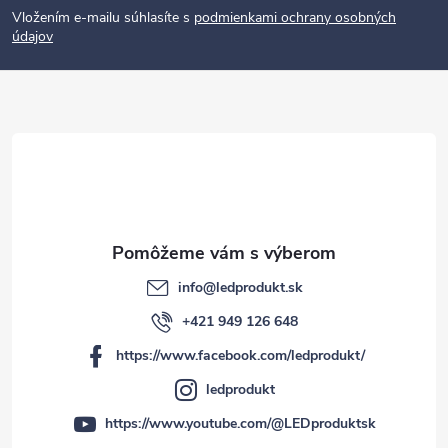
p
Vložením e-mailu súhlasíte s
podmienkami ochrany osobných
údajov
ä
t
i
e
info
@
ledprodukt.sk
+421 949 126 648
https://www.facebook.com/ledprodukt/
ledprodukt
https://www.youtube.com/@LEDproduktsk