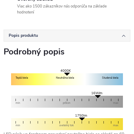
Viac ako 1500 zákazníkov nás odporúča na základe
hodnotení
Popis produktu
Podrobný popis
4000K
Teplá biela
Neutrálna biela
Studená biela
16W/m
min
príkon
max
1750lm
min
svetelný tok
max