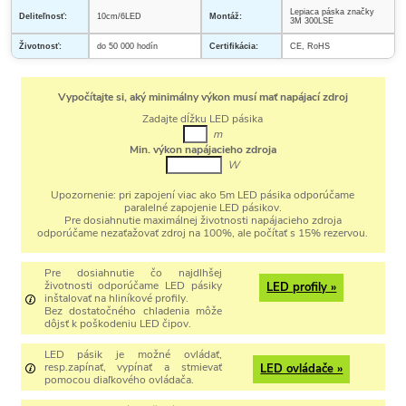
Lepiaca páska značky
Deliteľnosť:
10cm/6LED
Montáž:
3M 300LSE
Životnosť:
do 50 000 hodín
Certifikácia:
CE, RoHS
Vypočítajte si, aký minimálny výkon musí mať napájací zdroj
Zadajte dĺžku LED pásika
m
Min. výkon napájacieho zdroja
W
Upozornenie:
pri zapojení viac ako 5m LED pásika odporúčame
paralelné zapojenie LED pásikov.
Pre dosiahnutie maximálnej životnosti napájacieho zdroja
odporúčame nezaťažovať zdroj na 100%, ale počítať s 15% rezervou.
Pre dosiahnutie čo najdlhšej
životnosti odporúčame LED pásiky
LED profily »
inštalovať na hliníkové profily.
Bez dostatočného chladenia môže
dôjsť k poškodeniu LED čipov.
LED pásik je možné ovládať,
resp.zapínať, vypínať a stmievať
LED ovládače »
pomocou diaľkového ovládača.