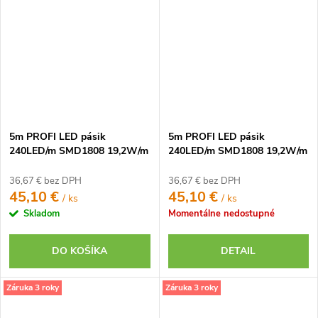
5m PROFI LED pásik
5m PROFI LED pásik
240LED/m SMD1808 19,2W/m
240LED/m SMD1808 19,2W/m
studená biela CRI97 IP20 24V
teplá biela CRI97 IP20 24V
36,67 € bez DPH
36,67 € bez DPH
45,10 €
45,10 €
/ ks
/ ks
Skladom
Momentálne nedostupné
DO KOŠÍKA
DETAIL
Záruka 3 roky
Záruka 3 roky