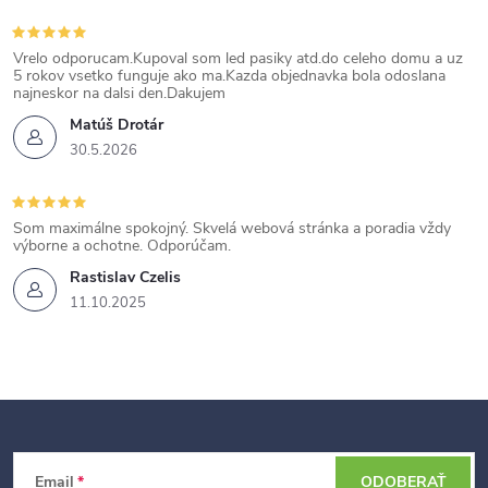
Vrelo odporucam.Kupoval som led pasiky atd.do celeho domu a uz
5 rokov vsetko funguje ako ma.Kazda objednavka bola odoslana
najneskor na dalsi den.Dakujem
Matúš Drotár
30.5.2026
Som maximálne spokojný. Skvelá webová stránka a poradia vždy
výborne a ochotne. Odporúčam.
Rastislav Czelis
11.10.2025
Z
Email
ODOBERAŤ