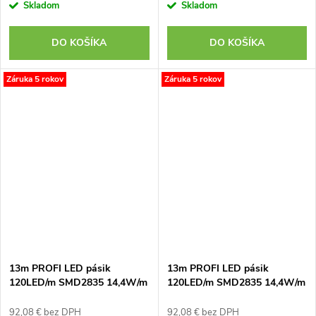
Skladom
Skladom
DO KOŠÍKA
DO KOŠÍKA
Záruka 5 rokov
Záruka 5 rokov
13m PROFI LED pásik
13m PROFI LED pásik
120LED/m SMD2835 14,4W/m
120LED/m SMD2835 14,4W/m
prúd. driver studená biela IP20
prúd. driver teplá biela IP20
24V
24V
92,08 € bez DPH
92,08 € bez DPH