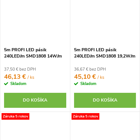
5m PROFI LED pásik
5m PROFI LED pásik
240LED/m SMD1808 14W/m
240LED/m SMD1808 19,2W/m
teplá biela CRI97 IP65 24V
neutrálna biela CRI97 IP20
24V
37,50 € bez DPH
36,67 € bez DPH
46,13 €
45,10 €
/ ks
/ ks
Skladom
Skladom
DO KOŠÍKA
DO KOŠÍKA
Záruka 5 rokov
Záruka 5 rokov