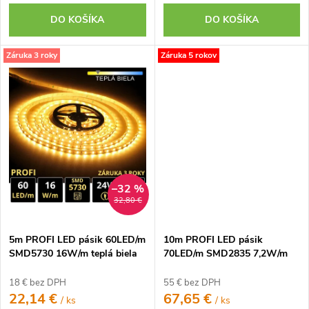
DO KOŠÍKA
DO KOŠÍKA
Záruka 3 roky
Záruka 5 rokov
–32 %
32,80 €
5m PROFI LED pásik 60LED/m
10m PROFI LED pásik
SMD5730 16W/m teplá biela
70LED/m SMD2835 7,2W/m
IP20 24V
prúd. driver studená biela IP20
24V
18 € bez DPH
55 € bez DPH
22,14 €
67,65 €
/ ks
/ ks