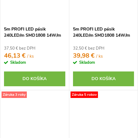
5m PROFI LED pásik
5m PROFI LED pásik
240LED/m SMD1808 14W/m
240LED/m SMD1808 14W/m
neutrálna biela CRI97 IP65
studená biela CRI97 IP20 24V
24V
37,50 € bez DPH
32,50 € bez DPH
46,13 €
39,98 €
/ ks
/ ks
Skladom
Skladom
DO KOŠÍKA
DO KOŠÍKA
Záruka 3 roky
Záruka 5 rokov