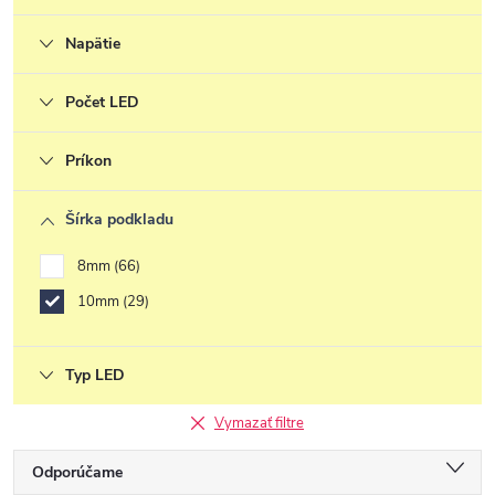
Napätie
Počet LED
Príkon
Šírka podkladu
8mm
66
10mm
29
Typ LED
Vymazať filtre
R
Odporúčame