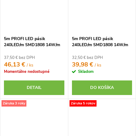
5m PROFI LED pásik
5m PROFI LED pásik
240LED/m SMD1808 14W/m
240LED/m SMD1808 14W/m
studená biela CRI97 IP65 24V
teplá biela CRI97 IP20 24V
37,50 € bez DPH
32,50 € bez DPH
46,13 €
39,98 €
/ ks
/ ks
Momentálne nedostupné
Skladom
DETAIL
DO KOŠÍKA
Záruka 3 roky
Záruka 5 rokov