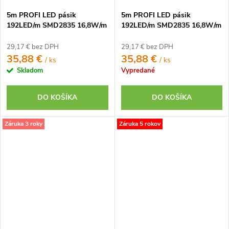
5m PROFI LED pásik
5m PROFI LED pásik
192LED/m SMD2835 16,8W/m
192LED/m SMD2835 16,8W/m
neutrálna biela IP20 24V -
studená biela IP20 24V -
vysokosvietivý
vysokosvietivý
29,17 € bez DPH
29,17 € bez DPH
35,88 €
35,88 €
/ ks
/ ks
Skladom
Vypredané
DO KOŠÍKA
DO KOŠÍKA
Záruka 3 roky
Záruka 5 rokov