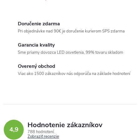
ý
p
i
Doručenie zdarma
s
Pri objednávke nad 90€ je doručenie kurierom SPS zdarma
u
Garancia kvality
Sme priamy dovozca LED osvetlenia, 99% tovaru skladom
Overený obchod
Viac ako 1500 zákazníkov nás odporúča na základe hodnotení
Hodnotenie zákazníkov
4,9
788 hodnotení
Zobraziť recenzie