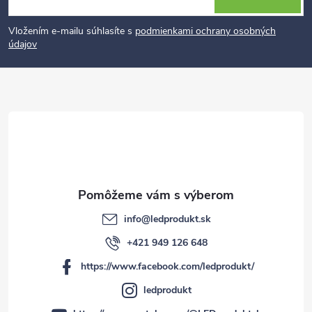
á
p
Vložením e-mailu súhlasíte s
podmienkami ochrany osobných
údajov
ä
t
i
e
info
@
ledprodukt.sk
+421 949 126 648
https://www.facebook.com/ledprodukt/
ledprodukt