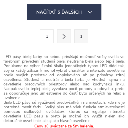
O
NAČÍTAŤ 5 ĎALŠÍCH
v
l
á
S
1
2
d
t
a
r
c
á
LED pásy bielej farby so sebou prinášajú možnosť voľby svetla vo
farebnom prevedení studená biela, neutrálna biela alebo teplá biela.
i
n
Ponúkame na výber širokú škálu jednotlivých typov LED diód tak,
e
aby si každý zákazník mohol vybrať charakter a intenzitu osvetlenia
k
podľa svojich predstáv od doplnkového až po primárny zdroj
p
o
osvetlenia. Studená a neutrálna biela farba je vhodná najmä na
osvetlenie pracovných priestorov alebo nad kuchynskú linku.
r
v
Naopak svetlo teplej bielej vyvoláva pocit pohody a oddychu, preto
sa doporučuje jeho umiestnenie do častí bytu určených na relax a
v
a
uvoľnenie.
k
Biele LED pásy sú využívané predovšetkým na miestach, kde nie je
n
potrebné meniť farbu. Veľký plus má však funkcia stmievateľnosti
y
i
pomocou diaľkových ovládačov, ktorou sa reguluje intenzita
osvetlenia LED pásu a preto je možné ich využiť nielen ako
v
e
dekoračné osvetlenie, ale aj ako hlavné osvetlenie.
Ceny sú uvádzané za
5m balenia
.