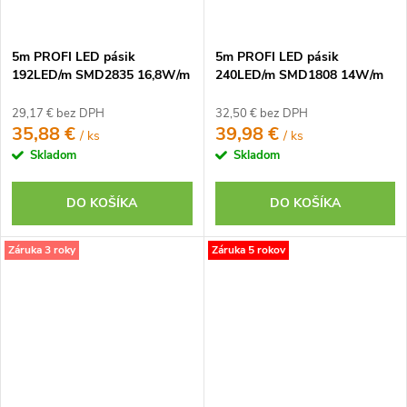
5m PROFI LED pásik
5m PROFI LED pásik
192LED/m SMD2835 16,8W/m
240LED/m SMD1808 14W/m
teplá biela IP20 24V -
neutrálna biela CRI97 IP20
vysokosvietivý
24V
29,17 € bez DPH
32,50 € bez DPH
35,88 €
39,98 €
/ ks
/ ks
Skladom
Skladom
DO KOŠÍKA
DO KOŠÍKA
Záruka 3 roky
Záruka 5 rokov