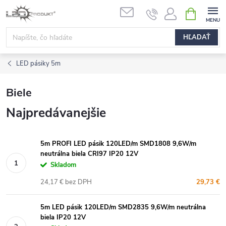
Prejsť
NÁKUPN
na
KOŠÍK
obsah
HĽADAŤ
LED pásiky 5m
Biele
Najpredávanejšie
5m PROFI LED pásik 120LED/m SMD1808 9,6W/m
neutrálna biela CRI97 IP20 12V
Skladom
24,17 € bez DPH
29,73 €
5m LED pásik 120LED/m SMD2835 9,6W/m neutrálna
biela IP20 12V