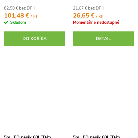
prúd. driver studená biela IP20
biela IP20 12V
24V
82,50 € bez DPH
21,67 € bez DPH
101,48 €
26,65 €
/ ks
/ ks
Skladom
Momentálne nedostupné
DO KOŠÍKA
DETAIL
5m LED pásik 60LED/m
5m LED pásik 60LED/m