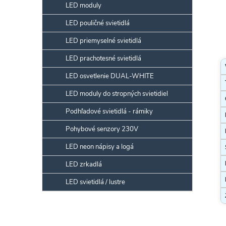
LED moduly
LED pouličné svietidlá
LED priemyselné svietidlá
LED prachotesné svietidlá
LED osvetlenie DUAL-WHITE
LED moduly do stropných svietidiel
Podhľadové svietidlá - rámiky
Pohybové senzory 230V
LED neon nápisy a logá
LED zrkadlá
LED svietidlá / lustre