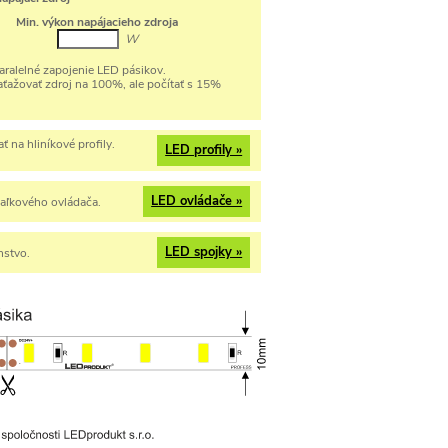
Min. výkon napájacieho zdroja
W
ralelné zapojenie LED pásikov.
ťažovať zdroj na 100%, ale počítať s 15%
 na hliníkové profily.
LED profily »
LED ovládače »
iaľkového ovládača.
LED spojky »
nstvo.