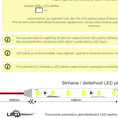
Zadajte dĺžku LED pásika
m
Upozornenie:
pri zapojení viac ako 5m LED pásika odporúčame pa
Pre dosiahnutie maximálnej životnosti napájacieho zdroja odporúčame neza
rezervou.
Pre dosiahnutie čo najdlhšej životnosti odporúčame LED pásiky inštalovať
Bez dostatočného chladenia môže dôjsť k poškodeniu LED čipov.
LED pásik je možné ovládať, resp.zapínať, vypínať a stmievať pomocou d
Pre jednoduchú inštaláciu LED pásika odporúčame nasledujúce prísluše