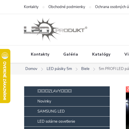
Prejsť
Kontakty
Obchodné podmienky
Ochrana osobných ú
na
obsah
Kontakty
Galéria
Katalógy
V
Domov
LED pásiky 5m
Biele
5m PROFI LED pá
B
Preskočiť
Z
💥💥💥ZĽAVY💥💥💥
kategórie
o
Novinky
č
SAMSUNG LED
n
ý
LED solárne osvetlenie