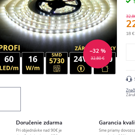
32,8
2
18 €
Jedn
cena
–32 %
32,80 €
Znač
Záru
Doručenie zdarma
Garancia kvali
Pri objednávke nad 90€ je
Sme priamy dovozc