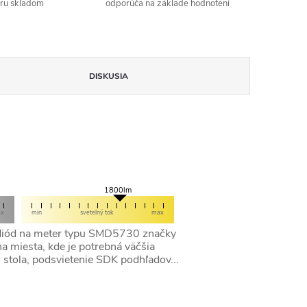
aru skladom
odporúča na základe hodnotení
DISKUSIA
1800lm
ax
min
svetelný tok
max
0 diód na meter typu SMD5730 značky
 miesta, kde je potrebná väčšia
 stola, podsvietenie SDK podhľadov...