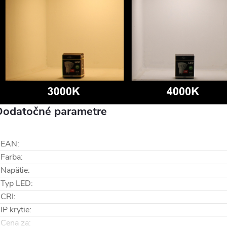
Dodatočné parametre
EAN
:
Farba
:
Napätie
:
Typ LED
:
CRI
:
IP krytie
:
Cena za
: