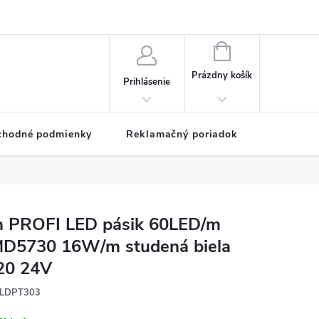
NÁKUPNÝ
KOŠÍK
Prázdny košík
Prihlásenie
chodné podmienky
Reklamačný poriadok
 PROFI LED pásik 60LED/m
D5730 16W/m studená biela
20 24V
LDPT303