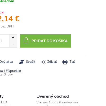
Skladom
0 €
2,14 €
 bez DPH
otková
:
PRIDAŤ DO KOŠÍKA
Opýtať sa
Strážiť
Zdieľať
Tlač
ka:
LEDprodukt
ka
:
3 roky
ty
Overený obchod
a LED
Viac ako 1500 zákazníkov nás