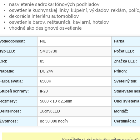
nasvietenie sadrokartónových podhladov
osvetlenie kuchynskej linky, kúpelní, výkladov, reklám, políc
dekorácia interiéru automobilov
osvetlenie barov, reštaurácií, kaviarní, hotelov
vhodné ako designové osvetlenie
Vodeodolnosť:
NIE
Farba:
Typ LED:
SMD5730
Počet LED:
CRI:
85
Značka LED:
Napätie:
DC 24V
Príkon:
Farba svetla:
6500K
Svetelný tok:
Stupeň ochrany:
IP20
Stmievateľnos
Rozmery:
5000 x 10 x 2,5mm
Uhol svietenia
Deliteľnosť:
10cm/6LED
Montáž:
Životnosť:
do 50 000 hodín
Certifikácia:
Vypočítajte si, aký minimálny výkon musí mať n