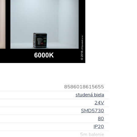
8586018615655
studená biela
24V
SMD5730
80
IP20
5m balenie