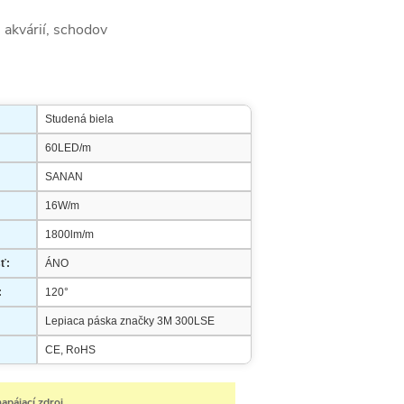
, akvárií, schodov
Studená biela
60LED/m
SANAN
16W/m
1800lm/m
ť:
ÁNO
:
120°
Lepiaca páska značky 3M 300LSE
CE, RoHS
apájací zdroj