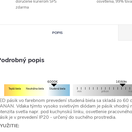
doručenie kurierom SPS
osvetlenia, 99% tov
zdarma
POPIS
Podrobný popis
16W/m
6000K
Teplá biela
Neutrálna biela
Studená biela
min
príkon
m
ED pásik vo farebnom prevedení studená biela sa skladá zo 6
ANAN. Vďaka týmto vysoko svietivým diódam je pásik vhodný na
ntenzita svetla napr. pod kuchynskú linku, osvetlenie pracovného
ásik je v prevedení IP20 - určený do suchého prostredia.
YUŽITIE: