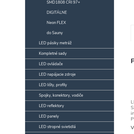
SMD1808 CRI 97+
DIGITÁLNE
Neon FLEX
do Sauny
LED pásiky metráž
Kompletné sady
LED ovládače
LED napájacie zdroje
LED lišty, profily
Spojky, konektory, vodiče
L
LED reflektory
S
i
LED panely
P
LED stropné svietidlá
V