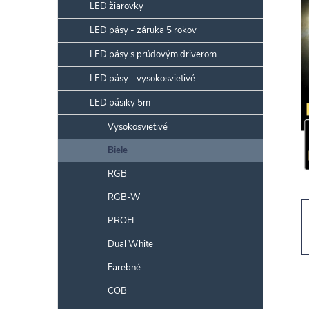
p
LED žiarovky
a
LED pásy - záruka 5 rokov
n
LED pásy s prúdovým driverom
e
l
LED pásy - vysokosvietivé
LED pásiky 5m
Vysokosvietivé
Biele
RGB
RGB-W
PROFI
Dual White
Farebné
COB