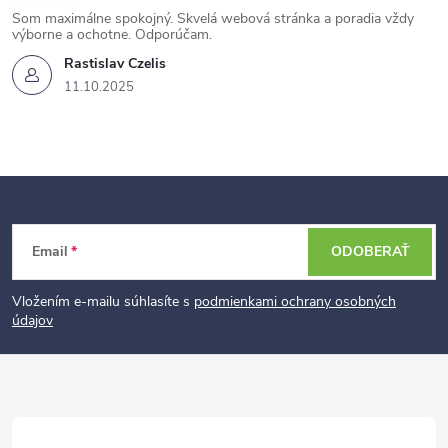
Som maximálne spokojný. Skvelá webová stránka a poradia vždy
výborne a ochotne. Odporúčam.
Rastislav Czelis
11.10.2025
Z
Email
ODOBERAŤ
á
p
Vložením e-mailu súhlasíte s
podmienkami ochrany osobných
údajov
ä
t
i
e