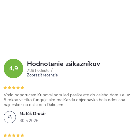
Hodnotenie zákazníkov
4,9
788 hodnotení
Zobraziť recenzie
Vrelo odporucam.Kupoval som led pasiky atd.do celeho domu a uz
5 rokov vsetko funguje ako ma.Kazda objednavka bola odoslana
najneskor na dalsi den.Dakujem
Matúš Drotár
30.5.2026