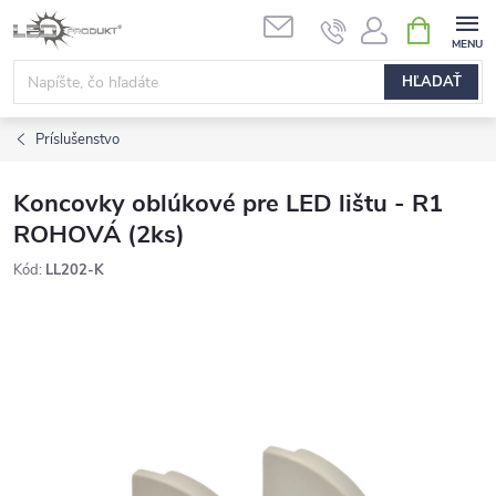
Prejsť
NÁKUPN
na
KOŠÍK
obsah
HĽADAŤ
Príslušenstvo
Koncovky oblúkové pre LED lištu - R1
ROHOVÁ (2ks)
Kód:
LL202-K