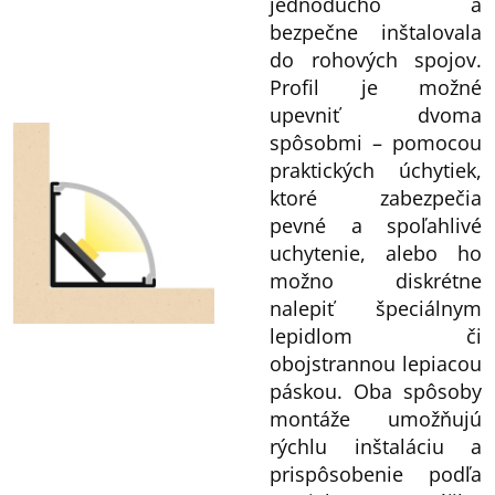
jednoducho a
bezpečne inštalovala
do rohových spojov.
Profil je možné
upevniť dvoma
spôsobmi – pomocou
praktických úchytiek,
ktoré zabezpečia
pevné a spoľahlivé
uchytenie, alebo ho
možno diskrétne
nalepiť špeciálnym
lepidlom či
obojstrannou lepiacou
páskou. Oba spôsoby
montáže umožňujú
rýchlu inštaláciu a
prispôsobenie podľa