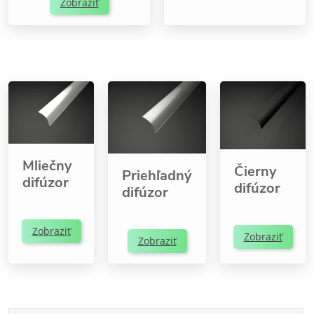
Zobraziť
Mliečny
Čierny
Priehľadný
difúzor
difúzor
difúzor
Zobraziť
Zobraziť
Zobraziť