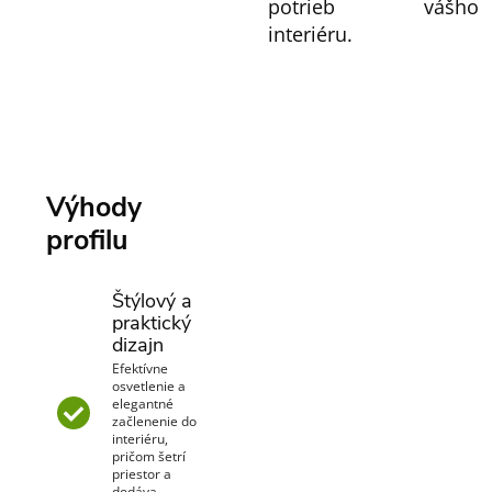
potrieb vášho
interiéru.
Výhody
profilu
Štýlový a
praktický
dizajn
Efektívne
osvetlenie a
elegantné
začlenenie do
interiéru,
pričom šetrí
priestor a
dodáva