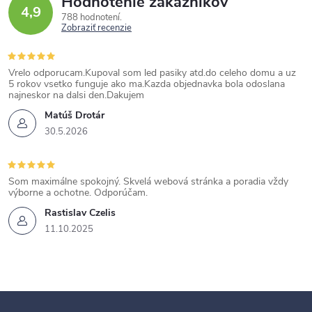
Hodnotenie zákazníkov
4,9
788 hodnotení
Zobraziť recenzie
Vrelo odporucam.Kupoval som led pasiky atd.do celeho domu a uz
5 rokov vsetko funguje ako ma.Kazda objednavka bola odoslana
najneskor na dalsi den.Dakujem
Matúš Drotár
30.5.2026
Som maximálne spokojný. Skvelá webová stránka a poradia vždy
výborne a ochotne. Odporúčam.
Rastislav Czelis
11.10.2025