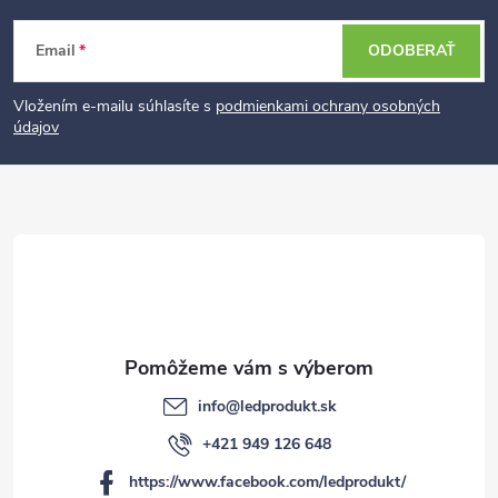
Z
Email
ODOBERAŤ
á
p
Vložením e-mailu súhlasíte s
podmienkami ochrany osobných
údajov
ä
t
i
e
info
@
ledprodukt.sk
+421 949 126 648
https://www.facebook.com/ledprodukt/