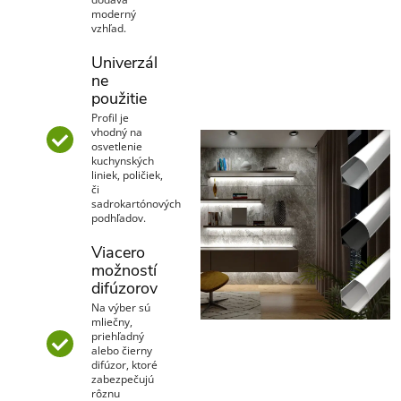
moderný
vzhľad.
Univerzál
ne
použitie
Profil je
vhodný na
osvetlenie
kuchynských
liniek, poličiek,
či
sadrokartónových
podhľadov.
Viacero
možností
difúzorov
Na výber sú
mliečny,
priehľadný
alebo čierny
difúzor, ktoré
zabezpečujú
rôznu