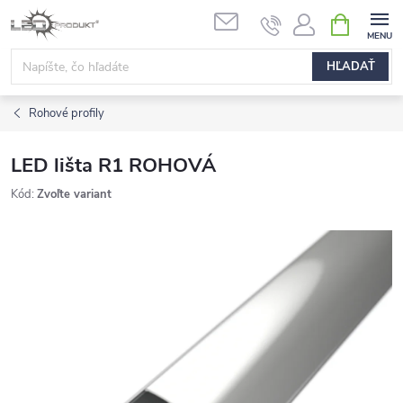
Prejsť
NÁKUPN
na
KOŠÍK
obsah
HĽADAŤ
Rohové profily
LED lišta R1 ROHOVÁ
Kód:
Zvoľte variant