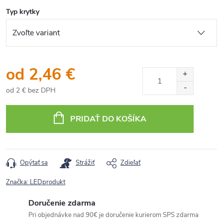
Typ krytky
od
2,46 €
od
2 €
bez DPH
Jednotková
cena:
PRIDAŤ DO KOŠÍKA
Opýtať sa
Strážiť
Zdieľať
Značka:
LEDprodukt
Doručenie zdarma
Pri objednávke nad 90€ je doručenie kurierom SPS zdarma