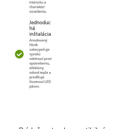
intenzitu a
charakter
osvetlenia.
Jednoduc
há
inštalácia
Anodovaný
hliník
zabezpečuje
vysokú
odolnosť proti
opotrebeniu,
efektívny
odvod tepla a
predlžuje
životnosť LED
pásov.