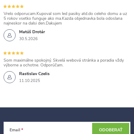
Vrelo odporucam.Kupoval som led pasiky atd.do celeho domu a uz
5 rokov vsetko funguje ako ma.Kazda objednavka bola odoslana
najneskor na dalsi den.Dakujem
Matúš Drotár
30.5.2026
Som maximálne spokojný. Skvelá webová stránka a poradia vždy
výborne a ochotne. Odporúčam.
Rastislav Czelis
11.10.2025
Z
Email
ODOBERAŤ