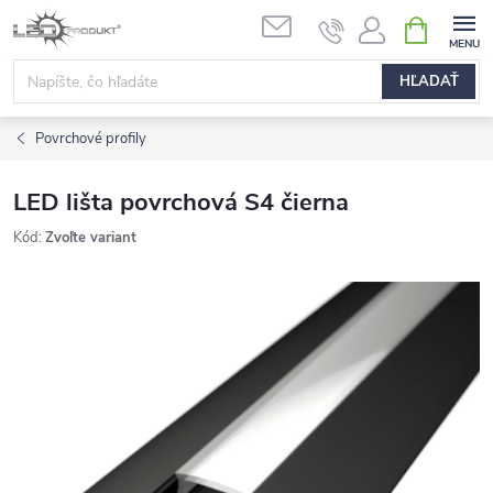
Prejsť
NÁKUPN
na
KOŠÍK
obsah
HĽADAŤ
Povrchové profily
LED lišta povrchová S4 čierna
Kód:
Zvoľte variant