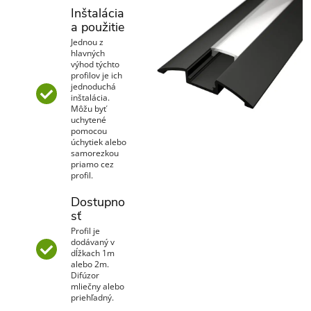
Inštalácia
a použitie
Jednou z
hlavných
výhod týchto
profilov je ich
jednoduchá
inštalácia.
Môžu byť
uchytené
pomocou
úchytiek alebo
samorezkou
priamo cez
profil.
Dostupno
sť
Profil je
dodávaný v
dĺžkach 1m
alebo 2m.
Difúzor
mliečny alebo
priehľadný.