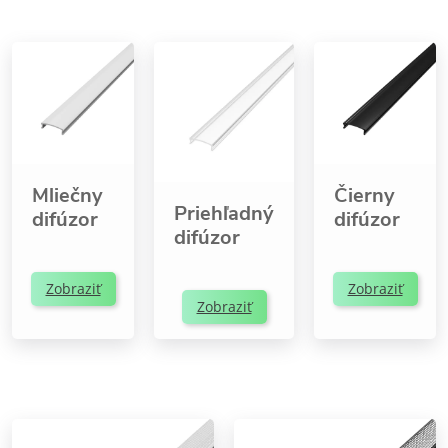
Mliečny
Čierny
Priehľadný
difúzor
difúzor
difúzor
Zobraziť
Zobraziť
Zobraziť