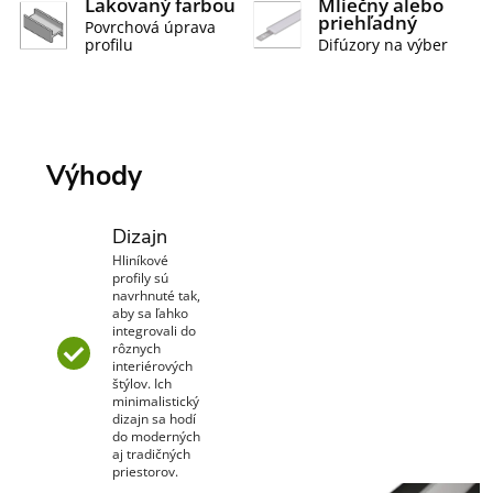
Lakovaný farbou
Mliečny alebo
priehľadný
Povrchová úprava
profilu
Difúzory na výber
Výhody
Dizajn
Hliníkové
profily sú
navrhnuté tak,
aby sa ľahko
integrovali do
rôznych
interiérových
štýlov. Ich
minimalistický
dizajn sa hodí
do moderných
aj tradičných
priestorov.