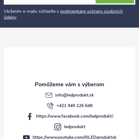
á
p
Vložením e-mailu súhlasíte s
podmienkami ochrany osobných
údajov
ä
t
i
e
info
@
ledprodukt.sk
+421 949 126 648
https://www.facebook.com/ledprodukt/
ledprodukt
https://www.youtube.com/@LEDproduktsk