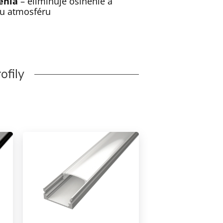
enia
– eliminuje oslnenie a
iu atmosféru
ofily