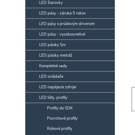
p
LED žiarovky
a
LED pásy - záruka 5 rokov
n
LED pásy s prúdovým driverom
e
l
LED pásy - vysokosvietivé
LED pásiky 5m
LED pásiky metráž
Kompletné sady
LED ovládače
LED napájacie zdroje
LED lišty, profily
Profily do SDK
Povrchové profily
Rohové profily