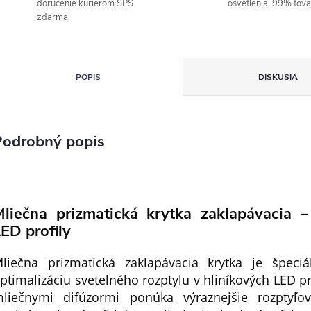
doručenie kurierom SPS
osvetlenia, 99% tov
zdarma
POPIS
DISKUSIA
Podrobný popis
Mliečna prizmatická krytka zaklapávacia –
ED profily
liečna prizmatická zaklapávacia krytka je špeci
ptimalizáciu svetelného rozptylu v hliníkových LED pr
liečnymi difúzormi ponúka výraznejšie rozptyľov