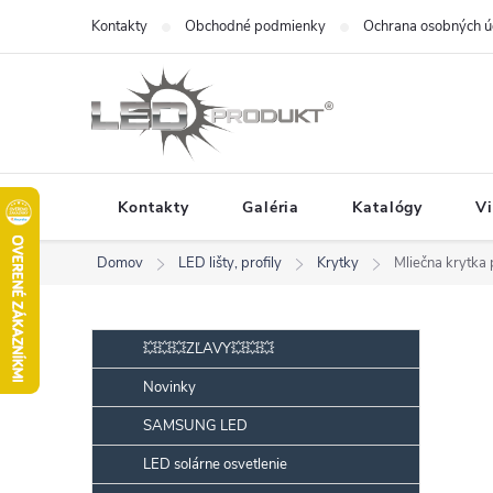
Prejsť
Kontakty
Obchodné podmienky
Ochrana osobných ú
na
obsah
Kontakty
Galéria
Katalógy
V
Domov
LED lišty, profily
Krytky
Mliečna krytka 
B
Preskočiť
💥💥💥ZĽAVY💥💥💥
kategórie
o
Novinky
č
SAMSUNG LED
n
ý
LED solárne osvetlenie