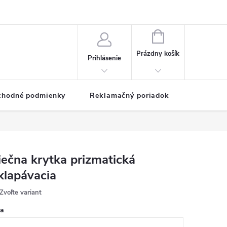
NÁKUPNÝ
KOŠÍK
Prázdny košík
Prihlásenie
chodné podmienky
Reklamačný poriadok
iečna krytka prizmatická
klapávacia
Zvoľte variant
ka