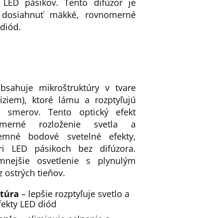
y LED pásikov. Tento difúzor je
é dosiahnuť mäkké, rovnomerné
 diód.
obsahuje mikroštruktúry v tvare
iziem), ktoré lámu a rozptyľujú
h smerov. Tento optický efekt
omerné rozloženie svetla a
jemné bodové svetelné efekty,
ri LED pásikoch bez difúzora.
mnejšie osvetlenie s plynulým
 ostrých tieňov.
ktúra
– lepšie rozptyľuje svetlo a
fekty LED diód