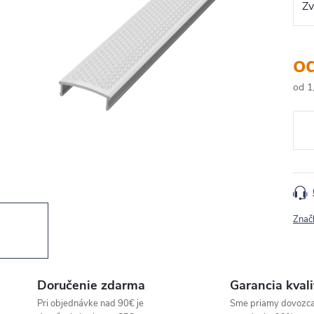
o
od
1
Jedn
cena
Znač
Doručenie zdarma
Garancia kvali
Pri objednávke nad 90€ je
Sme priamy dovozc