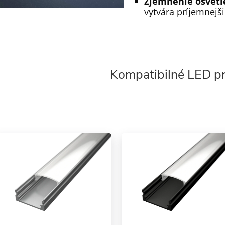
Zjemnenie osvetl
vytvára príjemnejš
Kompatibilné LED pr