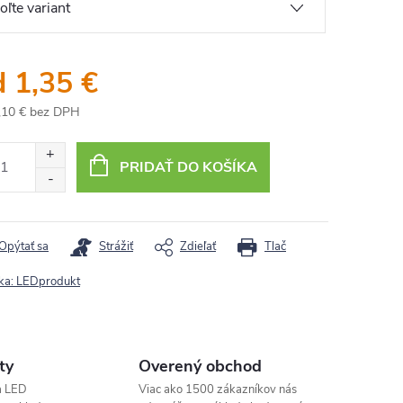
d
1,35 €
,10 €
bez DPH
otková
:
PRIDAŤ DO KOŠÍKA
Opýtať sa
Strážiť
Zdieľať
Tlač
ka:
LEDprodukt
ty
Overený obchod
a LED
Viac ako 1500 zákazníkov nás