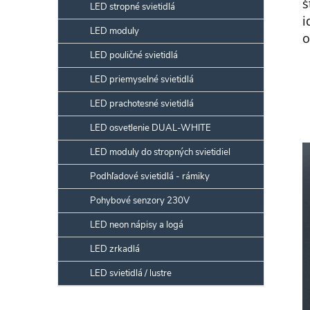
š
LED stropné svietidlá
i
LED moduly
o
LED pouličné svietidlá
LED priemyselné svietidlá
LED prachotesné svietidlá
LED osvetlenie DUAL-WHITE
LED moduly do stropných svietidiel
Podhľadové svietidlá - rámiky
Pohybové senzory 230V
LED neon nápisy a logá
LED zrkadlá
LED svietidlá / lustre