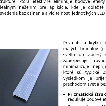
truktúre, ktorá efektívne eliminuje bodové efekt
deálnym riešením pre aplikácie, kde je dôležit
svetlenie bez oslnenia a viditeľnosti jednotlivých LED
Prizmatická krytka 
malých hranolov (pr
svetlo do viacerýc
zabezpečuje rovn
minimalizuje neprí
ktoré sú typické p
Výsledkom je príje
prechodom svetla bez
Prizmatická štru
redukuje bodové e