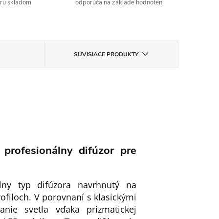
aru skladom
odporúča na základe hodnotení
SÚVISIACE PRODUKTY
 profesionálny difúzor pre
álny typ difúzora navrhnutý na
ofiloch. V porovnaní s klasickými
anie svetla vďaka prizmatickej