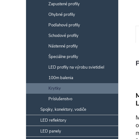
Zapustené profily
Ohybné profily
Podlahové profily
Schodové profily
Nástenné profily
Špeciálne profily
LED profily na výrobu svietidiel
100m balenia
Krytky
Príslušenstvo
L
Spojky, konektory, vodiče
M
LED reflektory
o
LED panely
m