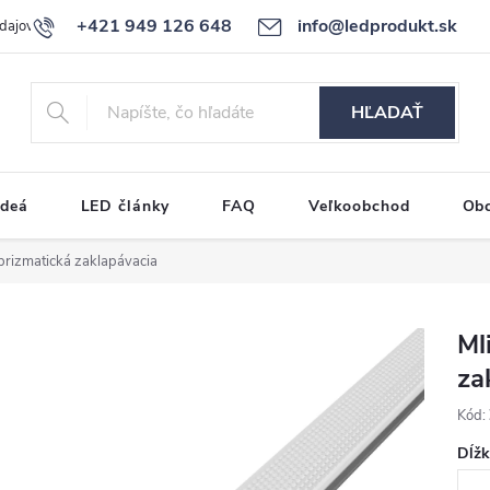
+421 949 126 648
info@ledprodukt.sk
dajov
Reklamačný poriadok
HĽADAŤ
ideá
LED články
FAQ
Veľkoobchod
Ob
prizmatická zaklapávacia
Ml
za
Kód:
Dĺž