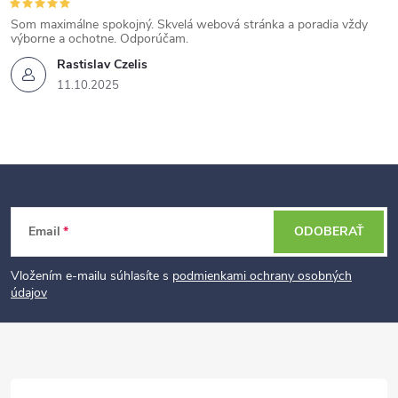
Som maximálne spokojný. Skvelá webová stránka a poradia vždy
výborne a ochotne. Odporúčam.
Rastislav Czelis
11.10.2025
Z
Email
ODOBERAŤ
á
p
Vložením e-mailu súhlasíte s
podmienkami ochrany osobných
údajov
ä
t
i
e