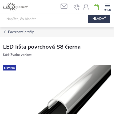
Prejsť
NÁKUPN
na
KOŠÍK
obsah
HĽADAŤ
Povrchové profily
LED lišta povrchová S8 čierna
Kód:
Zvoľte variant
Novinka