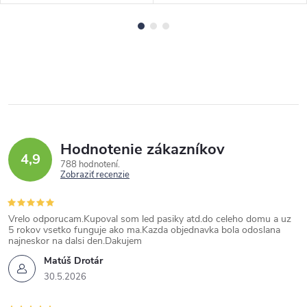
Hodnotenie zákazníkov
4,9
788 hodnotení
Zobraziť recenzie
Vrelo odporucam.Kupoval som led pasiky atd.do celeho domu a uz
5 rokov vsetko funguje ako ma.Kazda objednavka bola odoslana
najneskor na dalsi den.Dakujem
Matúš Drotár
30.5.2026