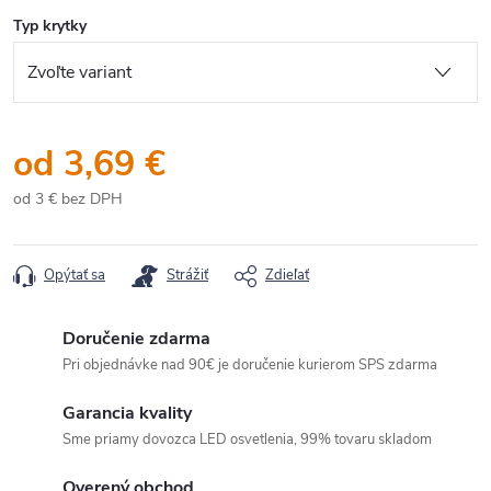
Typ krytky
od
3,69 €
od
3 €
bez DPH
Jednotková
cena:
Opýtať sa
Strážiť
Zdieľať
Doručenie zdarma
Pri objednávke nad 90€ je doručenie kurierom SPS zdarma
Garancia kvality
Sme priamy dovozca LED osvetlenia, 99% tovaru skladom
Overený obchod