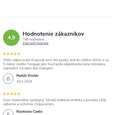
Hodnotenie zákazníkov
4,9
788 hodnotení
Zobraziť recenzie
Vrelo odporucam.Kupoval som led pasiky atd.do celeho domu a uz
5 rokov vsetko funguje ako ma.Kazda objednavka bola odoslana
najneskor na dalsi den.Dakujem
Matúš Drotár
30.5.2026
Som maximálne spokojný. Skvelá webová stránka a poradia vždy
výborne a ochotne. Odporúčam.
Rastislav Czelis