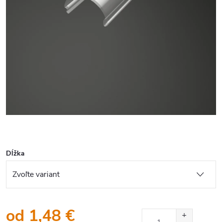
Dĺžka
od
1,48 €