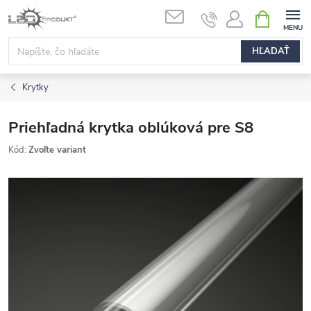
Prejsť
NÁKUPN
na
KOŠÍK
obsah
HĽADAŤ
Krytky
Priehľadná krytka oblúková pre S8
Kód:
Zvoľte variant