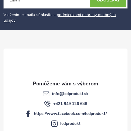
Email
ODOBERAŤ
á
p
Vložením e-mailu súhlasíte s
podmienkami ochrany osobných
údajov
ä
t
i
e
info
@
ledprodukt.sk
+421 949 126 648
https://www.facebook.com/ledprodukt/
ledprodukt