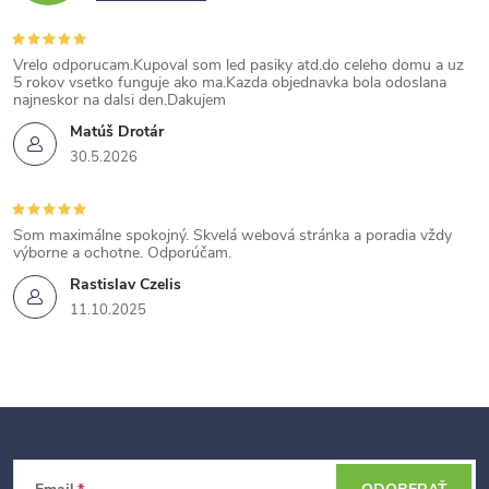
Vrelo odporucam.Kupoval som led pasiky atd.do celeho domu a uz
5 rokov vsetko funguje ako ma.Kazda objednavka bola odoslana
najneskor na dalsi den.Dakujem
Matúš Drotár
30.5.2026
Som maximálne spokojný. Skvelá webová stránka a poradia vždy
výborne a ochotne. Odporúčam.
Rastislav Czelis
11.10.2025
Z