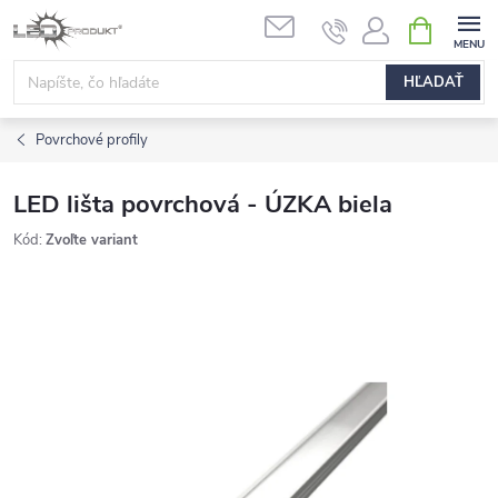
Prejsť
NÁKUPN
na
KOŠÍK
obsah
HĽADAŤ
Povrchové profily
LED lišta povrchová - ÚZKA biela
Kód:
Zvoľte variant