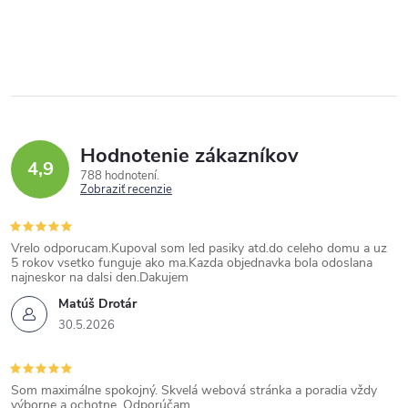
Hodnotenie zákazníkov
4,9
788 hodnotení
Zobraziť recenzie
Vrelo odporucam.Kupoval som led pasiky atd.do celeho domu a uz
5 rokov vsetko funguje ako ma.Kazda objednavka bola odoslana
najneskor na dalsi den.Dakujem
Matúš Drotár
30.5.2026
Som maximálne spokojný. Skvelá webová stránka a poradia vždy
výborne a ochotne. Odporúčam.