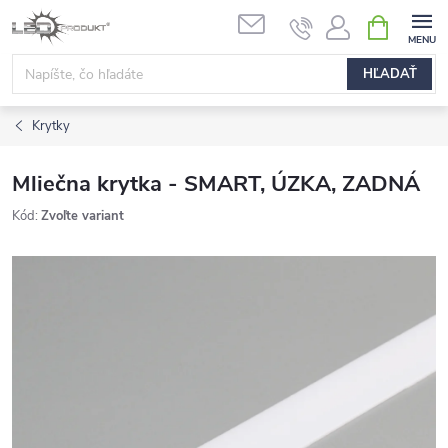
Prejsť
NÁKUPN
na
KOŠÍK
obsah
HĽADAŤ
Krytky
Mliečna krytka - SMART, ÚZKA, ZADNÁ
Kód:
Zvoľte variant