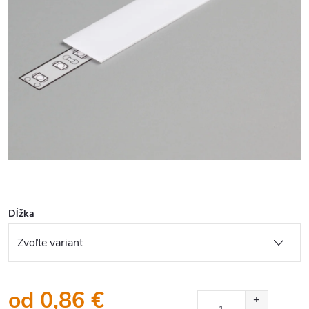
Dĺžka
od
0,86 €