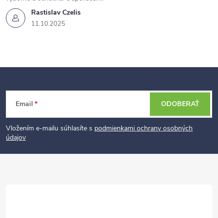
Rastislav Czelis
11.10.2025
Z
Email
ODOBERAŤ
á
p
Vložením e-mailu súhlasíte s
podmienkami ochrany osobných
údajov
ä
t
i
e