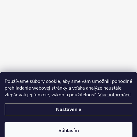
Používame súbory cookie, aby sme vám umožnili pohodlné
prehliadanie webovej stránky a vďaka analýze neustále
zlepšovali jej funkcie, výkon a použiteľnosť.
Viac informácií
Sledovať na Instagrame
Nastavenie
Copyright 2026
LEDprodukt.sk
. Všetky práva vyhradené.
Súhlasím
Vytvoril Shoptet Premium