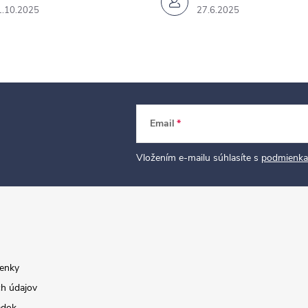
1.10.2025
27.6.2025
Email
Vložením e-mailu súhlasíte s
podmienka
enky
h údajov
adok