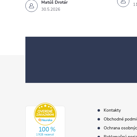
Matúš Drotár
1
30.5.2026
Z
á
p
ä
t
i
e
Kontakty
Obchodné podmi
Ochrana osobnýc
Reklamačný pori