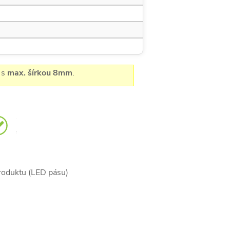
 s
max. šírkou 8mm
.
produktu (LED pásu)