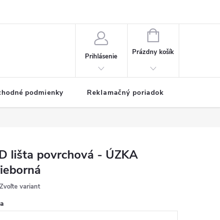
NÁKUPNÝ
KOŠÍK
Prázdny košík
Prihlásenie
chodné podmienky
Reklamačný poriadok
D lišta povrchová - ÚZKA
rieborná
Zvoľte variant
ka