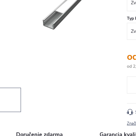
Typ 
o
od
2
Jedn
cena
Znač
Doručenie zdarma
Garancia kvali