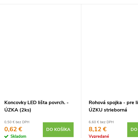
Koncovky LED lišta povrch. -
Rohová spojka - pre l
ÚZKA (2ks)
ÚZKU strieborná
0,50 € bez DPH
6,60 € bez DPH
0,62 €
8,12 €
DO KOŠÍKA
DO
Skladom
Vypredané