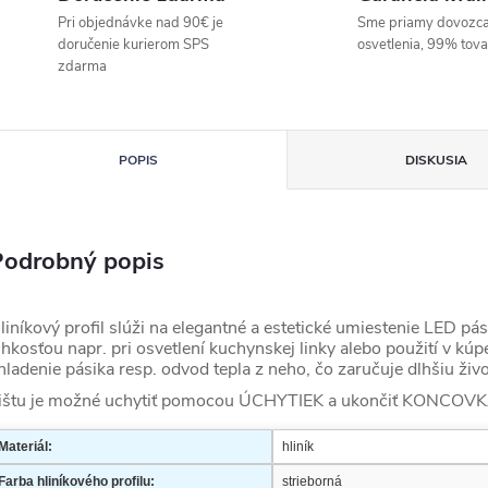
Pri objednávke nad 90€ je
Sme priamy dovozc
doručenie kurierom SPS
osvetlenia, 99% tov
zdarma
POPIS
DISKUSIA
Podrobný popis
liníkový profil slúži na elegantné a estetické umiestenie LED p
lhkosťou napr. pri osvetlení kuchynskej linky alebo použití v k
hladenie pásika resp. odvod tepla z neho, čo zaručuje dlhšiu ži
ištu je možné uchytiť pomocou ÚCHYTIEK a ukončiť KONCOVK
Materiál:
hliník
Farba hliníkového profilu:
strieborná