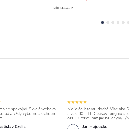
Kód:
LL131-K
álne spokojný. Skvelá webová
Nie je čo k tomu dodať. Viac ako 50
poradia vždy výborne a ochotne.
a viac 30m LED pasov fungujú spo
m.
cez 12 rokov bez jedinej chyby 5/5
stislav Czelis
Ján Hajdučko