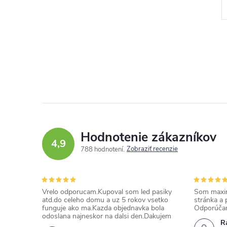
Kód:
LL131-1M-MLK-D
Kód:
LL131-1M-TRA-D
Hodnotenie zákazníkov
4,9
Zobraziť recenzie
788 hodnotení
Vrelo odporucam.Kupoval som led pasiky
Som maxim
atd.do celeho domu a uz 5 rokov vsetko
stránka a 
funguje ako ma.Kazda objednavka bola
Odporúča
odoslana najneskor na dalsi den.Dakujem
Ra