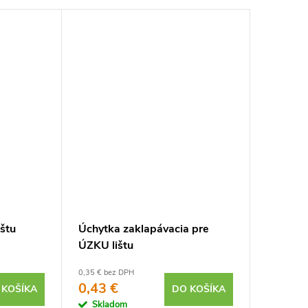
ištu
Úchytka zaklapávacia pre
Matná k
ÚZKU lištu
ZADNÁ
0,35 € bez DPH
od 0,70 € 
0,43 €
0,8
od
 KOŠÍKA
DO KOŠÍKA
Skladom
Sklad