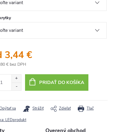
krytky
d
3,44 €
,80 €
bez DPH
otková
:
PRIDAŤ DO KOŠÍKA
Opýtať sa
Strážiť
Zdieľať
Tlač
ka:
LEDprodukt
ty
Overený obchod