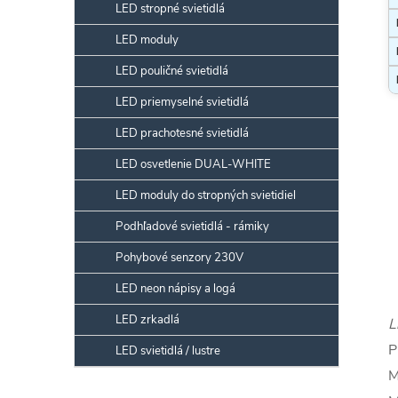
LED stropné svietidlá
LED moduly
LED pouličné svietidlá
LED priemyselné svietidlá
LED prachotesné svietidlá
LED osvetlenie DUAL-WHITE
LED moduly do stropných svietidiel
Podhľadové svietidlá - rámiky
Pohybové senzory 230V
LED neon nápisy a logá
LED zrkadlá
L
P
LED svietidlá / lustre
M