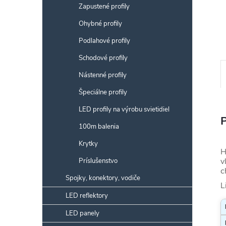
Zapustené profily
Ohybné profily
Podlahové profily
Schodové profily
Nástenné profily
Špeciálne profily
LED profily na výrobu svietidiel
100m balenia
Krytky
H
v
Príslušenstvo
c
Spojky, konektory, vodiče
L
LED reflektory
LED panely