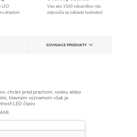
a LED
Viac ako 1500 zákazníkov nás
aru skladom
odporúča na základe hodnotení
SÚVISIACE PRODUKTY
ásov, chráni pred prachom, vodou alebo
úpelni, hlavným významom však je
votnosť LED čipov.
AMI.