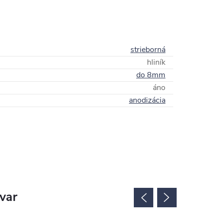
strieborná
hliník
do 8mm
áno
anodizácia
ovar