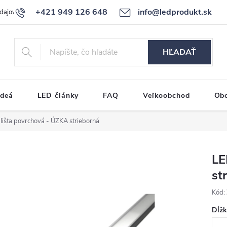
+421 949 126 648
info@ledprodukt.sk
dajov
Reklamačný poriadok
HĽADAŤ
ideá
LED články
FAQ
Veľkoobchod
Ob
lišta povrchová - ÚZKA strieborná
LE
st
Kód:
Dĺž