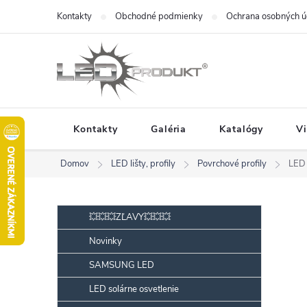
Prejsť
Kontakty
Obchodné podmienky
Ochrana osobných ú
na
obsah
Kontakty
Galéria
Katalógy
V
Domov
LED lišty, profily
Povrchové profily
LED 
B
Preskočiť
💥💥💥ZĽAVY💥💥💥
kategórie
o
Novinky
č
SAMSUNG LED
n
ý
LED solárne osvetlenie