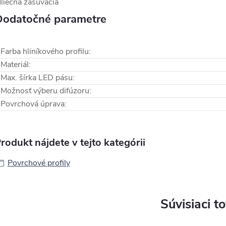
liečna zasúvacia
Dodatočné parametre
Farba hliníkového profilu
:
Materiál
:
Max. šírka LED pásu
:
Možnosť výberu difúzoru
:
Povrchová úprava
:
rodukt nájdete v tejto kategórii
Povrchové profily
Súvisiaci t