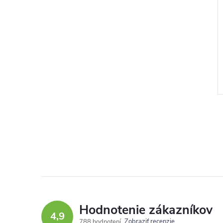
Hodnotenie zákazníkov
4,9
Zobraziť recenzie
788 hodnotení