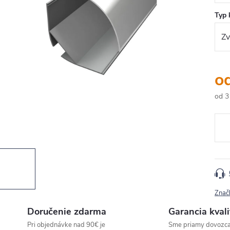
Typ 
o
od
3
Jedn
cena
Znač
Doručenie zdarma
Garancia kvali
Pri objednávke nad 90€ je
Sme priamy dovozc