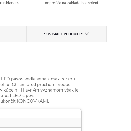
aru skladom
odporúča na základe hodnotení
SÚVISIACE PRODUKTY
h LED pásov vedľa seba s max. šírkou
ofilu. Chráni pred prachom, vodou
tí v kúpelni. Hlavným významom však je
otnosť LED čipov.
a ukončiť KONCOVKAMI.