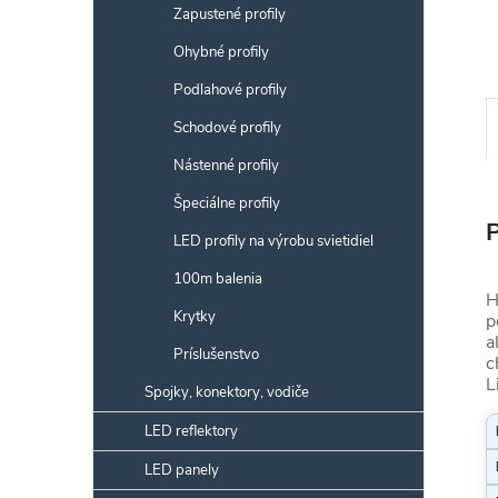
Zapustené profily
Ohybné profily
Podlahové profily
Schodové profily
Nástenné profily
Špeciálne profily
LED profily na výrobu svietidiel
100m balenia
H
Krytky
p
a
Príslušenstvo
c
L
Spojky, konektory, vodiče
LED reflektory
LED panely