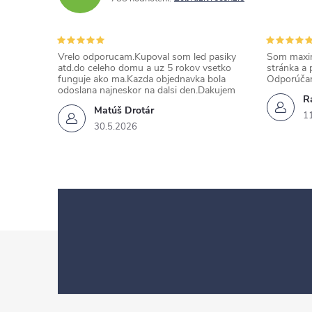
Vrelo odporucam.Kupoval som led pasiky
Som maxim
atd.do celeho domu a uz 5 rokov vsetko
stránka a 
funguje ako ma.Kazda objednavka bola
Odporúča
odoslana najneskor na dalsi den.Dakujem
Ra
Matúš Drotár
1
30.5.2026
Z
á
p
ä