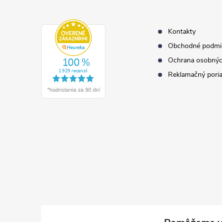
t
i
e
Kontakty
Obchodné podmi
Ochrana osobnýc
Reklamačný pori