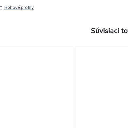
Rohové profily
Súvisiaci t