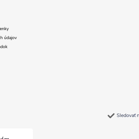
enky
h údajov
adok
Sledovať 