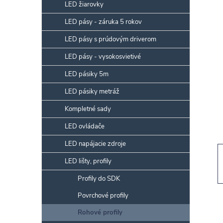
p
LED žiarovky
a
LED pásy - záruka 5 rokov
n
LED pásy s prúdovým driverom
e
l
LED pásy - vysokosvietivé
LED pásiky 5m
LED pásiky metráž
Kompletné sady
LED ovládače
LED napájacie zdroje
LED lišty, profily
Profily do SDK
Povrchové profily
Rohové profily