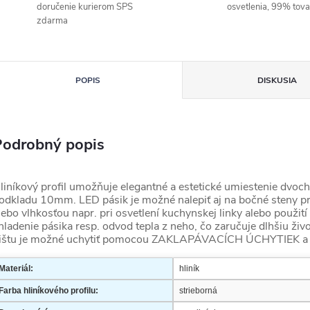
doručenie kurierom SPS
osvetlenia, 99% tov
zdarma
POPIS
DISKUSIA
Podrobný popis
liníkový profil umožňuje elegantné a estetické umiestenie dvoc
odkladu 10mm. LED pásik je možné nalepiť aj na bočné steny pr
lebo vlhkosťou napr. pri osvetlení kuchynskej linky alebo použi
hladenie pásika resp. odvod tepla z neho, čo zaručuje dlhšiu živ
ištu je možné uchytiť pomocou ZAKLAPÁVACÍCH ÚCHYTIEK 
Materiál:
hliník
Farba hliníkového profilu:
strieborná