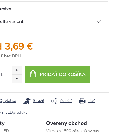
krytky
d
3,69 €
 €
bez DPH
otková
:
PRIDAŤ DO KOŠÍKA
Opýtať sa
Strážiť
Zdieľať
Tlač
ka:
LEDprodukt
ty
Overený obchod
a LED
Viac ako 1500 zákazníkov nás