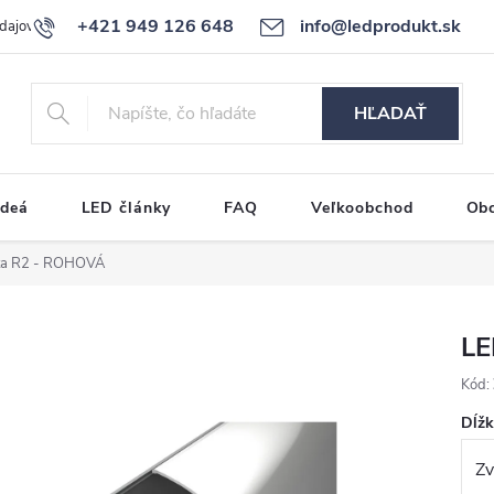
+421 949 126 648
info@ledprodukt.sk
dajov
Reklamačný poriadok
HĽADAŤ
ideá
LED články
FAQ
Veľkoobchod
Ob
šta R2 - ROHOVÁ
LE
Kód:
Dĺž