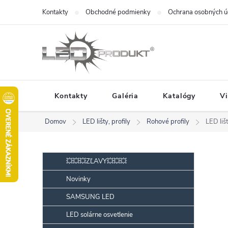
Prejsť
Kontakty
Obchodné podmienky
Ochrana osobných ú
na
obsah
Kontakty
Galéria
Katalógy
V
Domov
LED lišty, profily
Rohové profily
LED li
B
Preskočiť
💥💥💥ZĽAVY💥💥💥
kategórie
o
Novinky
č
SAMSUNG LED
n
ý
LED solárne osvetlenie