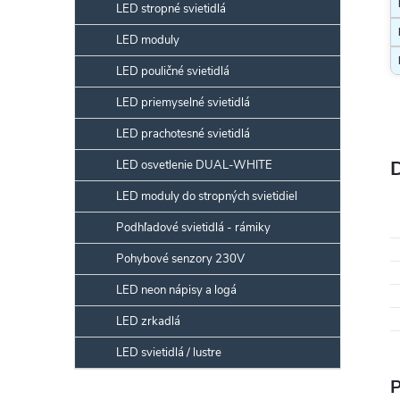
LED stropné svietidlá
LED moduly
LED pouličné svietidlá
LED priemyselné svietidlá
LED prachotesné svietidlá
LED osvetlenie DUAL-WHITE
LED moduly do stropných svietidiel
Podhľadové svietidlá - rámiky
Pohybové senzory 230V
LED neon nápisy a logá
LED zrkadlá
LED svietidlá / lustre
P