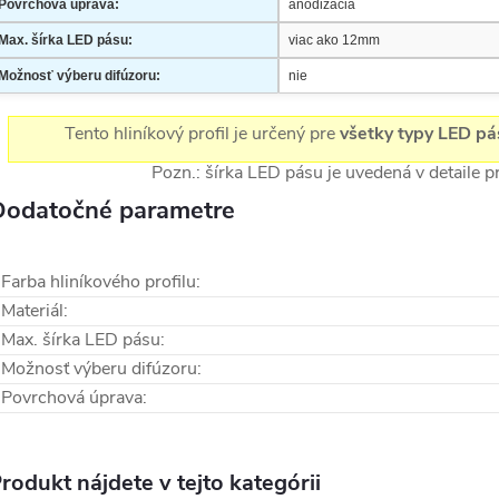
Povrchová úprava:
anodizácia
Max. šírka LED pásu:
viac ako 12mm
Možnosť výberu difúzoru:
nie
Tento hliníkový profil je určený pre
všetky typy LED pá
Pozn.: šírka LED pásu je uvedená v detaile 
Dodatočné parametre
Farba hliníkového profilu
:
Materiál
:
Max. šírka LED pásu
:
Možnosť výberu difúzoru
:
Povrchová úprava
:
rodukt nájdete v tejto kategórii