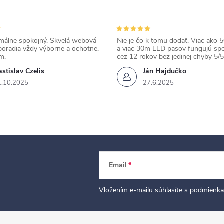
álne spokojný. Skvelá webová
Nie je čo k tomu dodať. Viac ako 50
poradia vždy výborne a ochotne.
a viac 30m LED pasov fungujú spo
m.
cez 12 rokov bez jedinej chyby 5/5
stislav Czelis
Ján Hajdučko
1.10.2025
27.6.2025
Email
Vložením e-mailu súhlasíte s
podmienka