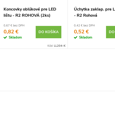
Koncovky oblúkové pre LED
Úchytka zaklap. pre L
lištu - R2 ROHOVÁ (2ks)
- R2 Rohová
0,67 € bez DPH
0,42 € bez DPH
0,82 €
0,52 €
DO KOŠÍKA
DO
Skladom
Skladom
Kód:
LL204-K