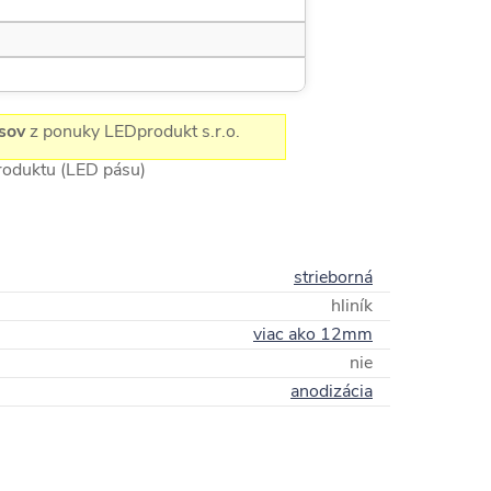
sov
z ponuky LEDprodukt s.r.o.
produktu (LED pásu)
strieborná
hliník
viac ako 12mm
nie
anodizácia