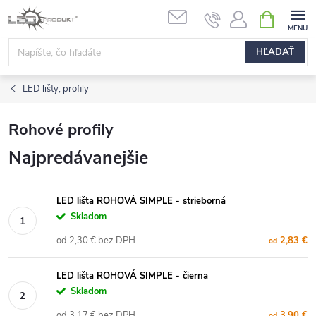
Prejsť
NÁKUPN
na
KOŠÍK
obsah
HĽADAŤ
LED lišty, profily
Rohové profily
Najpredávanejšie
LED lišta ROHOVÁ SIMPLE - strieborná
Skladom
od 2,30 € bez DPH
2,83 €
od
LED lišta ROHOVÁ SIMPLE - čierna
Skladom
od 3,17 € bez DPH
3,90 €
od