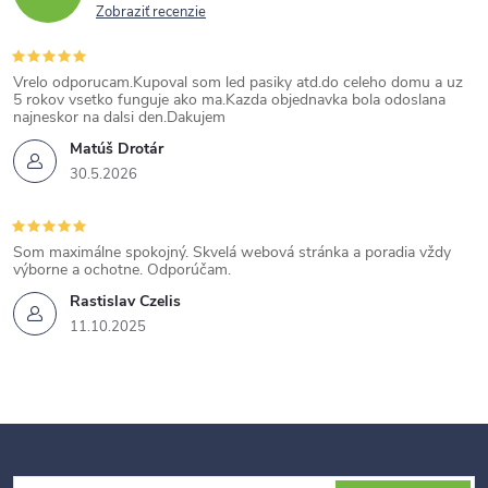
Zobraziť recenzie
Vrelo odporucam.Kupoval som led pasiky atd.do celeho domu a uz
5 rokov vsetko funguje ako ma.Kazda objednavka bola odoslana
najneskor na dalsi den.Dakujem
Matúš Drotár
30.5.2026
Som maximálne spokojný. Skvelá webová stránka a poradia vždy
výborne a ochotne. Odporúčam.
Rastislav Czelis
11.10.2025