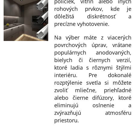
poličiek, vitrín alebo iných
v
rohových prvkov, kde je
ý
dôležitá diskrétnosť a
p
precízne vyhotovenie.
i
Na výber máte z viacerých
s
povrchových úprav, vrátane
u
populárnych anodovaných,
bielych či čiernych verzií,
ktoré ladia s rôznymi štýlmi
interiéru. Pre dokonalé
rozptýlenie svetla si môžete
zvoliť mliečne, priehľadné
alebo čierne difúzory, ktoré
eliminujú oslnenie a
zvýrazňujú atmosféru
priestoru.