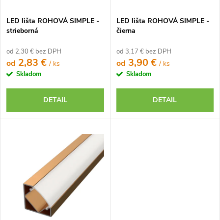
u
u
k
LED lišta ROHOVÁ SIMPLE -
LED lišta ROHOVÁ SIMPLE -
k
t
strieborná
čierna
t
o
o
od 2,30 € bez DPH
od 3,17 € bez DPH
v
2,83 €
3,90 €
od
od
/ ks
/ ks
v
Skladom
Skladom
DETAIL
DETAIL