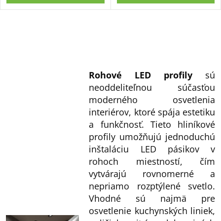
O
v
l
Rohové LED profily
sú
á
neoddeliteľnou súčasťou
d
moderného osvetlenia
a
interiérov, ktoré spája estetiku
c
a funkčnosť. Tieto hliníkové
i
profily umožňujú jednoduchú
e
inštaláciu LED pásikov v
p
rohoch miestností, čím
r
vytvárajú rovnomerné a
nepriamo rozptýlené svetlo.
v
Vhodné sú najmä pre
k
osvetlenie kuchynských liniek,
y