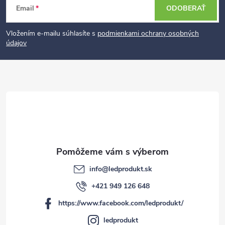
Z
Email
ODOBERAŤ
á
p
Vložením e-mailu súhlasíte s
podmienkami ochrany osobných
údajov
ä
t
i
e
info
@
ledprodukt.sk
+421 949 126 648
https://www.facebook.com/ledprodukt/
ledprodukt