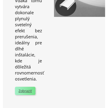
Vďaka tomu
vytvára
dokonale
plynulý
svetelný
efekt bez
prerušenia,
ideálny pre
dlhé
inštalácie,
kde je
dôležitá
rovnomernosť
osvetlenia.
Zobraziť