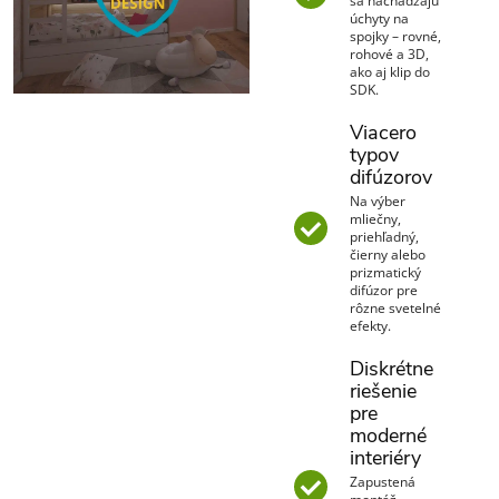
sa nachádzajú
úchyty na
spojky – rovné,
rohové a 3D,
ako aj klip do
SDK.
Viacero
typov
difúzorov
Na výber
mliečny,
priehľadný,
čierny alebo
prizmatický
difúzor pre
rôzne svetelné
efekty.
Diskrétne
riešenie
pre
moderné
interiéry
Zapustená