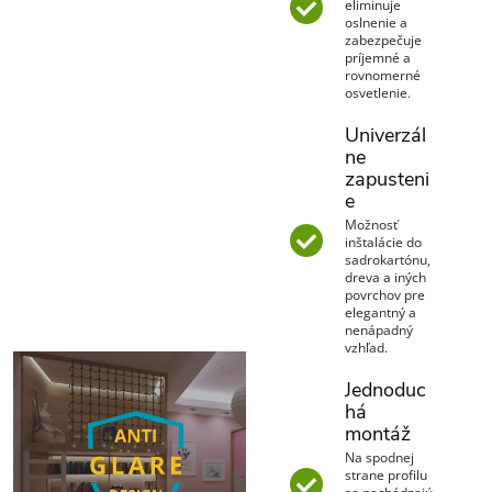
eliminuje
oslnenie a
zabezpečuje
príjemné a
rovnomerné
osvetlenie.
Univerzál
ne
zapusteni
e
Možnosť
inštalácie do
sadrokartónu,
dreva a iných
povrchov pre
elegantný a
nenápadný
vzhľad.
Jednoduc
há
montáž
Na spodnej
strane profilu