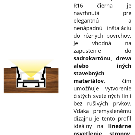
R16 čierna je
navrhnutá pre
elegantnú a
nenápadnú inštaláciu
do rôznych povrchov.
Je vhodná na
zapustenie do
sadrokartónu, dreva
alebo iných
stavebných
materiálov
, čím
umožňuje vytvorenie
čistých svetelných línií
bez rušivých prvkov.
Vďaka premyslenému
dizajnu je tento profil
ideálny na
lineárne
osvetlenie stropov,