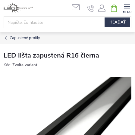
Prejsť
NÁKUPN
na
KOŠÍK
obsah
HĽADAŤ
Zapustené profily
LED lišta zapustená R16 čierna
Kód:
Zvoľte variant