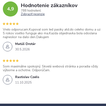
Hodnotenie zákazníkov
4,9
788 hodnotení
Zobraziť recenzie
Vrelo odporucam.Kupoval som led pasiky atd.do celeho domu a uz
5 rokov vsetko funguje ako ma.Kazda objednavka bola odoslana
najneskor na dalsi den.Dakujem
Matúš Drotár
30.5.2026
Som maximálne spokojný. Skvelá webová stránka a poradia vždy
výborne a ochotne. Odporúčam.
Rastislav Czelis
11.10.2025