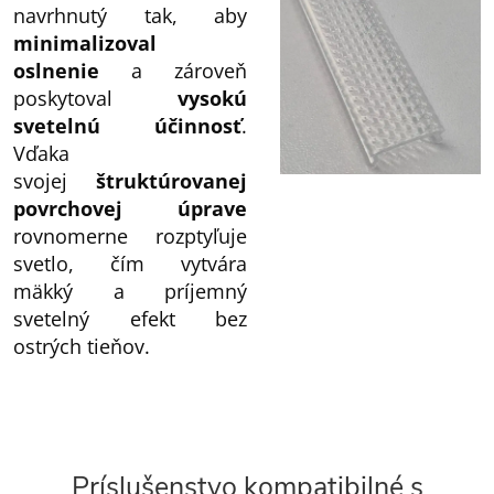
navrhnutý tak, aby
minimalizoval
oslnenie
a zároveň
poskytoval
vysokú
svetelnú účinnosť
.
Vďaka
svojej
štruktúrovanej
povrchovej úprave
rovnomerne rozptyľuje
svetlo, čím vytvára
mäkký a príjemný
svetelný efekt bez
ostrých tieňov.
Príslušenstvo kompatibilné s