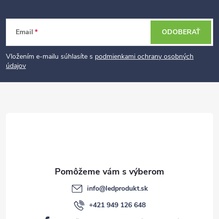
Z
Email
ODOBERAŤ
á
p
Vložením e-mailu súhlasíte s
podmienkami ochrany osobných
údajov
ä
t
i
e
info
@
ledprodukt.sk
+421 949 126 648