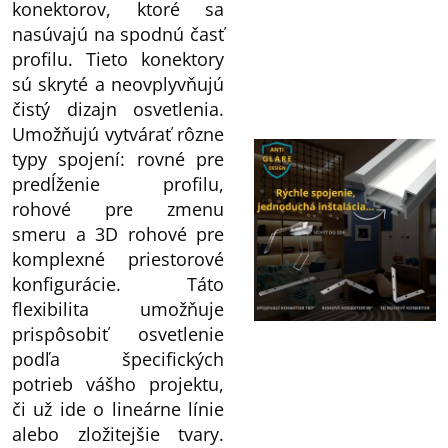
konektorov, ktoré sa
nasúvajú na spodnú časť
profilu. Tieto konektory
sú skryté a neovplyvňujú
čistý dizajn osvetlenia.
Umožňujú vytvárať rôzne
typy spojení: rovné pre
predĺženie profilu,
rohové pre zmenu
smeru a 3D rohové pre
komplexné priestorové
konfigurácie. Táto
flexibilita umožňuje
prispôsobiť osvetlenie
podľa špecifických
potrieb vášho projektu,
či už ide o lineárne línie
alebo zložitejšie tvary.