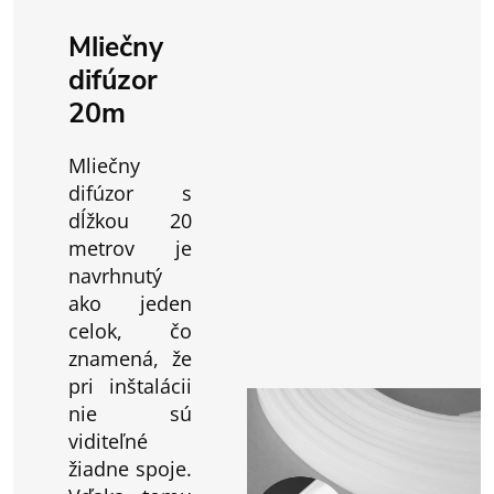
Mliečny
difúzor
20m
Mliečny
difúzor s
dĺžkou 20
metrov je
navrhnutý
ako jeden
celok, čo
znamená, že
pri inštalácii
nie sú
viditeľné
žiadne spoje.