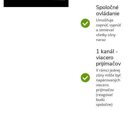
Spoločné
ovládanie
Umožňuje
zapnúť, vypnúť
a stmievať
všetky zóny
naraz
1 kanál -
viacero
prijímačov
V rámci jednej
zóny môže byť
napárovaných
viacero
prijímačov
(reagovať
budú
spoločne)