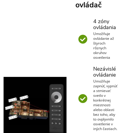
ovládač
4 zóny
ovládania
Umožňuje
ovládanie až
štyroch
rôznych
okruhov
osvetlenia
Nezávislé
ovládanie
Umožňuje
zapnúť, vypnúť
a stmievať
svetlo v
konkrétnej
miestnosti
alebo oblasti
bez toho, aby
to ovplyvnilo
osvetlenie v
iných častiach.