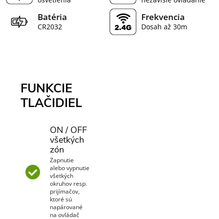
Batéria
Frekvencia
CR2032
Dosah až 30m
FUNKCIE
TLAČIDIEL
ON / OFF
všetkých
zón
Zapnutie
alebo vypnutie
všetkých
okruhov resp.
prijímačov,
ktoré sú
napárované
na ovládač