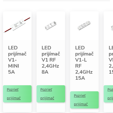
LED
LED
LED
L
prijímač
prijímač
prijímač
p
V1-
V1 RF
V1-L
V
MINI
2,4GHz
RF
2
5A
8A
2,4GHz
1
15A
Pozrieť
Pozrieť
Poz
Pozrieť
prijímač
prijímač
pri
prijímač