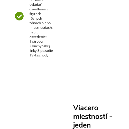
ovládať
osvetlenie v
štyroch
rôznych
zónach alebo
miestnostiach,
napr.
osvetlenie:
1.stropu
2.kuchynskej
linky 3.pozadie
TV 4.schody
Viacero
miestností -
jeden