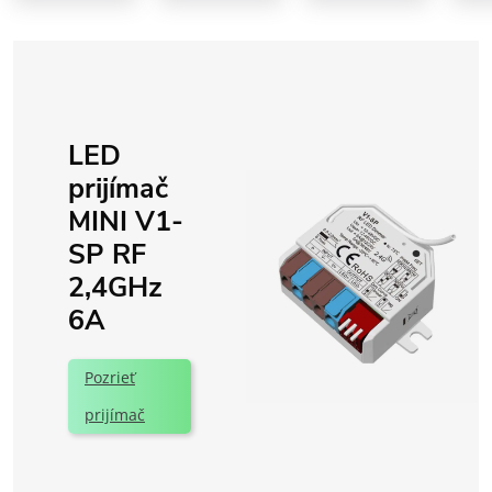
LED
prijímač
MINI V1-
SP RF
2,4GHz
6A
Pozrieť
prijímač