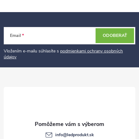
Z
Email
ODOBERAŤ
á
p
Vložením e-mailu súhlasíte s
podmienkami ochrany osobných
údajov
ä
t
i
e
info
@
ledprodukt.sk