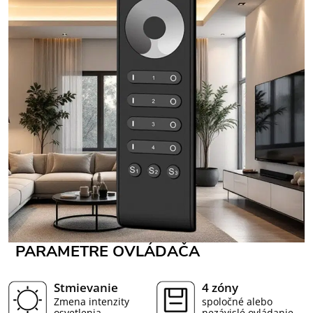
PARAMETRE OVLÁDAČA
Stmievanie
4 zóny
Zmena intenzity
spoločné alebo
osvetlenia
nezávislé ovládanie