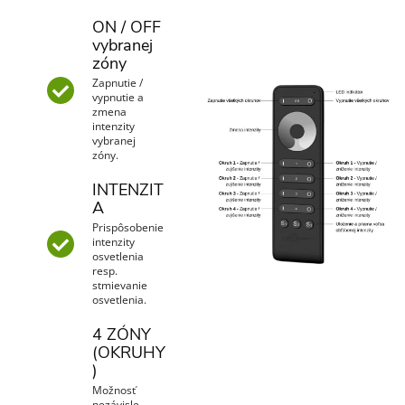
ON / OFF
vybranej
zóny
Zapnutie /
vypnutie a
zmena
intenzity
vybranej
zóny.
INTENZIT
A
Prispôsobenie
intenzity
osvetlenia
resp.
stmievanie
osvetlenia.
4 ZÓNY
(OKRUHY
)
Možnosť
nezávisle