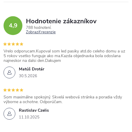
Hodnotenie zákazníkov
4,9
788 hodnotení
Zobraziť recenzie
Vrelo odporucam.Kupoval som led pasiky atd.do celeho domu a uz
5 rokov vsetko funguje ako ma.Kazda objednavka bola odoslana
najneskor na dalsi den.Dakujem
Matúš Drotár
30.5.2026
Som maximálne spokojný. Skvelá webová stránka a poradia vždy
výborne a ochotne. Odporúčam.
Rastislav Czelis
11.10.2025