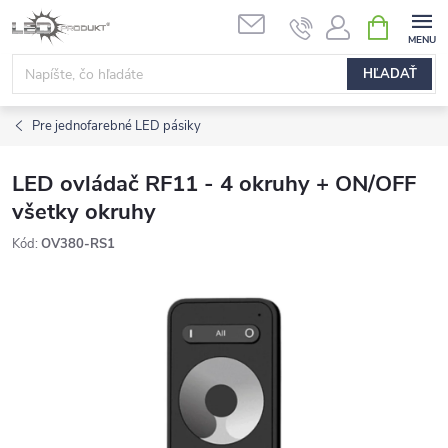
Prejsť
NÁKUPN
na
KOŠÍK
obsah
HĽADAŤ
Pre jednofarebné LED pásiky
LED ovládač RF11 - 4 okruhy + ON/OFF
všetky okruhy
Kód:
OV380-RS1