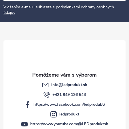
á
p
Vložením e-mailu súhlasíte s
podmienkami ochrany osobných
údajov
ä
t
i
e
info
@
ledprodukt.sk
+421 949 126 648
https://www.facebook.com/ledprodukt/
ledprodukt
https://www.youtube.com/@LEDproduktsk