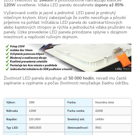
2835 svietivosť až
1440lm
a plnohodnotne nahrádzajú klasické
120W
osvetlenie. Vďaka LED panelu dosiahnete
úsporu až 85%
.
Vyžarované svetlo je jasné a jednotné. LED panel je prekrytý
mliečnym krytom, ktorý zabezpečuje že svetlo neoslňuje a pôsobí
príjemne na pohľad. Inštalácia LED panela do sadrokartónových
alebo kazetových stropov je rýchla a jednoduchá vďaka pružinám na
panely. Úzke prevedenie LED panela prirodzene splynie s dizajnom
miestnosti a nepôsobí rušivým dojmom.
Životnosť LED panela dosahuje až
50 000 hodín
, nevadí mu časté
zapínanie a vypínanie a počas životnosti nevyžaduje žiadnu údržbu.
Výkon:
18W
Farba:
Neutrálna biela
Náhrada
120W
Farba svetla:
4200K
Napätie:
220-240V
Svetelný tok:
1440lm
Typ LED:
SMD2835
Stmievateľnosť:
ÁNO