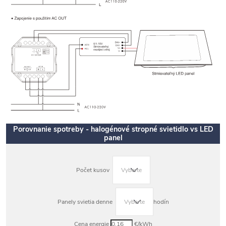
Porovnanie spotreby - halogénové stropné svietidlo vs LED
panel
Počet kusov
Panely svietia denne
hodín
Cena energie
€/kWh