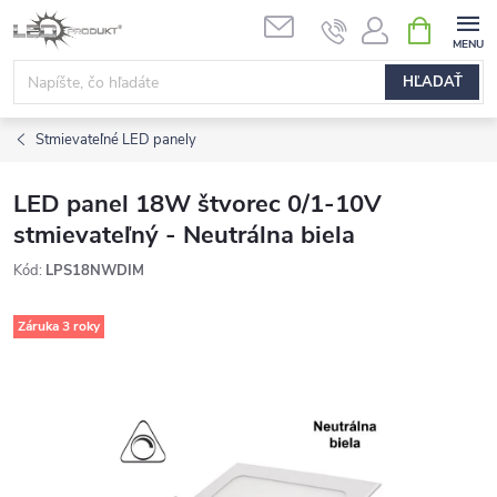
Prejsť
NÁKUPN
na
KOŠÍK
obsah
HĽADAŤ
Stmievateľné LED panely
LED panel 18W štvorec 0/1-10V
stmievateľný - Neutrálna biela
Kód:
LPS18NWDIM
Záruka 3 roky