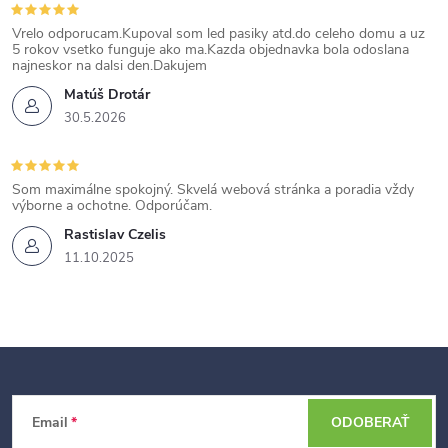
Vrelo odporucam.Kupoval som led pasiky atd.do celeho domu a uz
5 rokov vsetko funguje ako ma.Kazda objednavka bola odoslana
najneskor na dalsi den.Dakujem
Matúš Drotár
30.5.2026
Som maximálne spokojný. Skvelá webová stránka a poradia vždy
výborne a ochotne. Odporúčam.
Rastislav Czelis
11.10.2025
Z
Email
ODOBERAŤ