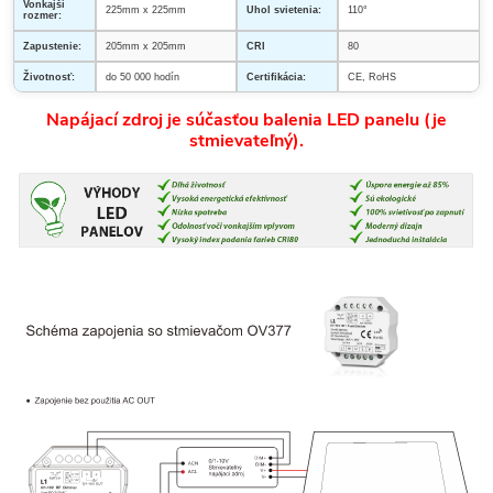
Vonkajší
225mm x 225mm
Uhol svietenia:
110°
rozmer:
Zapustenie:
205mm x 205mm
CRI
80
Životnosť:
do 50 000 hodín
Certifikácia:
CE, RoHS
Napájací zdroj je súčasťou balenia LED panelu (je
stmievateľný).