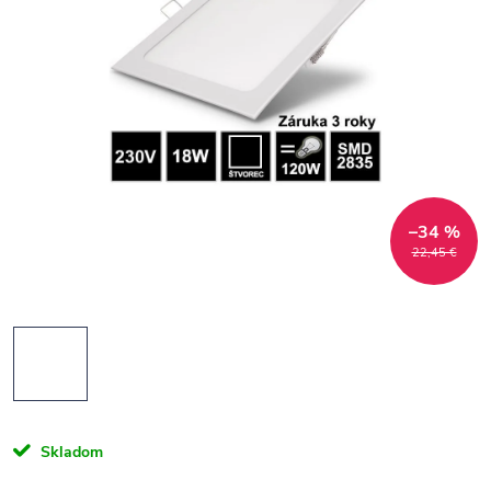
–34 %
22,45 €
Skladom