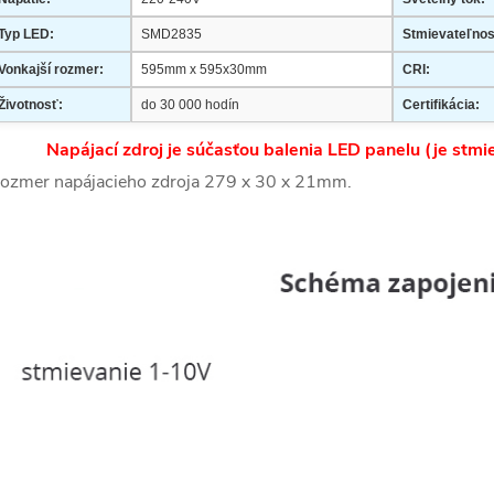
Typ LED:
SMD2835
Stmievateľnos
Vonkajší rozmer:
595mm x 595x30mm
CRI:
Životnosť:
do 30 000 hodín
Certifikácia:
Napájací zdroj je súčasťou balenia LED panelu (je stm
ozmer napájacieho zdroja 279 x 30 x 21mm.