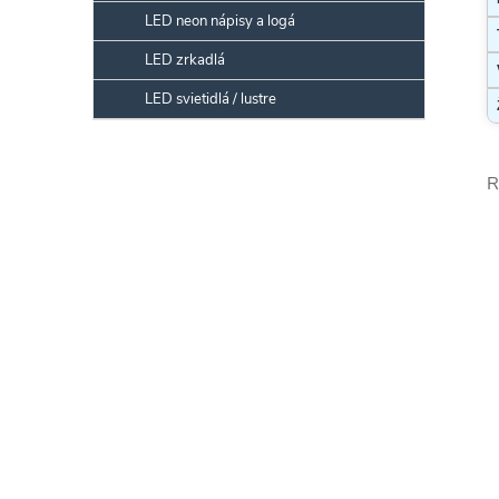
LED neon nápisy a logá
LED zrkadlá
LED svietidlá / lustre
R