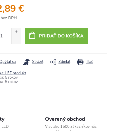
2,89 €
 bez DPH
otková
:
PRIDAŤ DO KOŠÍKA
Opýtať sa
Strážiť
Zdieľať
Tlač
ka:
LEDprodukt
ka
:
5 rokov
ka
:
5 rokov
ty
Overený obchod
a LED
Viac ako 1500 zákazníkov nás