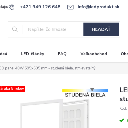
+421 949 126 648
info@ledprodukt.sk
dajov
Reklamačný poriadok
HĽADAŤ
ideá
LED články
FAQ
Veľkoobchod
Ob
ED panel 40W 595x595 mm - studená biela, stmievateľný
LE
áruka 5 rokov
st
Kód: