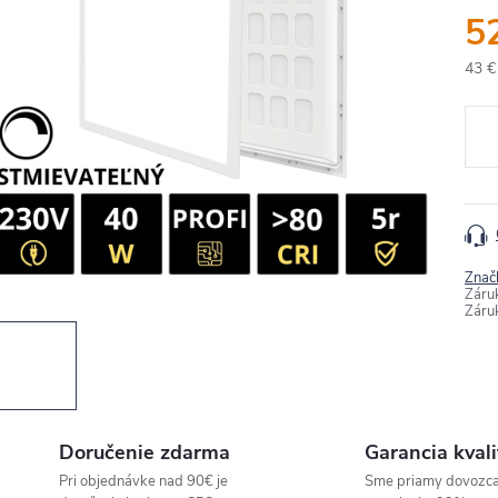
5
43 €
Jedn
cena
Znač
Záru
Záru
Doručenie zdarma
Garancia kvali
Pri objednávke nad 90€ je
Sme priamy dovozc