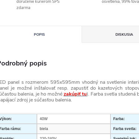
doručenie kurierom SPS
osvetlenia, 99% tov
zdarma
POPIS
DISKUSIA
Podrobný popis
ED panel s rozmerom 595x595mm vhodný na svetlenie interiéro
anel je možné inštalovať resp. zapustiť do kazetových stopo
účasťou balenia, je ho možné
zakúpiť tu
). Farba svetla studená b
apájací zdroj je súčasťou balenia.
Výkon:
40W
Farba:
Farba rámu:
biela
Farba svetla:
Napätie:
220-240V
Svetelný tok: