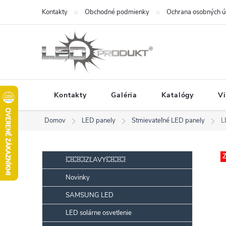
Prejsť
Kontakty
Obchodné podmienky
Ochrana osobných ú
na
obsah
Kontakty
Galéria
Katalógy
V
Domov
LED panely
Stmievateľné LED panely
L
B
Preskočiť
Z
💥💥💥ZĽAVY💥💥💥
kategórie
o
Novinky
č
SAMSUNG LED
n
ý
LED solárne osvetlenie