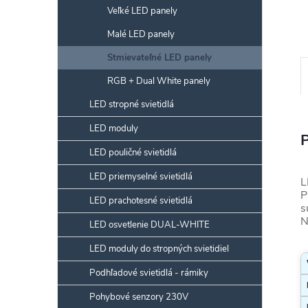
Veľké LED panely
Malé LED panely
Stmievateľné LED panely
RGB + Dual White panely
LED stropné svietidlá
LED moduly
LED pouličné svietidlá
LED priemyselné svietidlá
L
P
LED prachotesné svietidlá
s
N
LED osvetlenie DUAL-WHITE
LED moduly do stropných svietidiel
Podhľadové svietidlá - rámiky
Pohybové senzory 230V