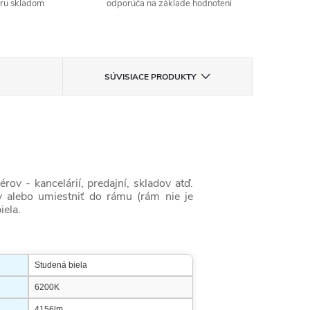
aru skladom
odporúča na základe hodnotení
SÚVISIACE PRODUKTY
v - kancelárií, predajní, skladov atď.
v alebo umiestniť do rámu (rám nie je
iela.
Studená biela
6200K
4156lm