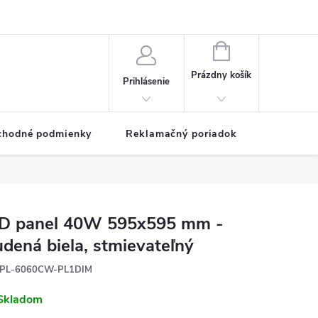
NÁKUPNÝ
KOŠÍK
Prázdny košík
Prihlásenie
chodné podmienky
Reklamačný poriadok
D panel 40W 595x595 mm -
udená biela, stmievateľný
PL-6060CW-PL1DIM
Skladom