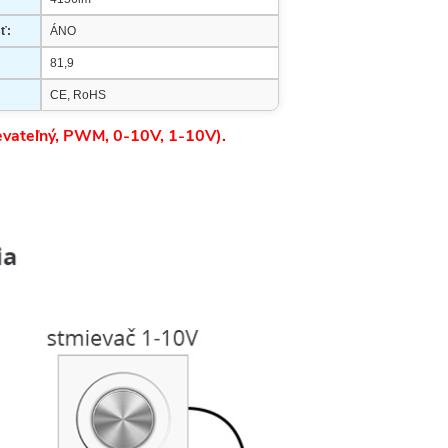
ť:
ÁNO
81,9
CE, RoHS
ievateľný, PWM, 0-10V, 1-10V).