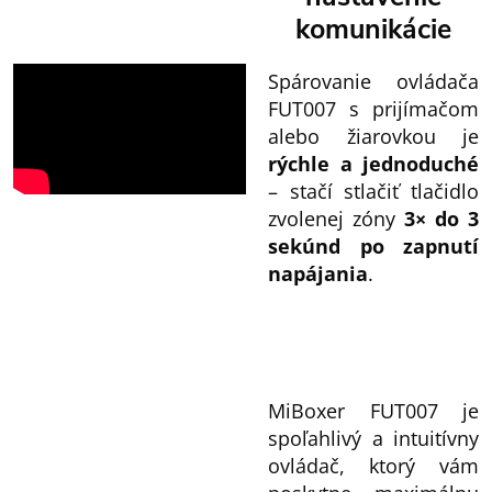
komunikácie
Spárovanie ovládača
FUT007 s prijímačom
alebo žiarovkou je
rýchle a jednoduché
– stačí stlačiť tlačidlo
zvolenej zóny
3× do 3
sekúnd po zapnutí
napájania
.
MiBoxer FUT007 je
spoľahlivý a intuitívny
ovládač, ktorý vám