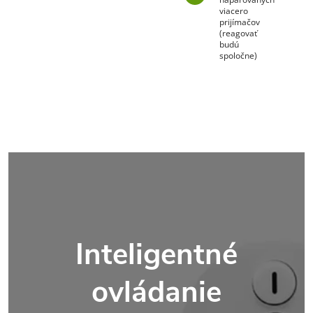
viacero
prijímačov
(reagovať
budú
spoločne)
Inteligentné
ovládanie