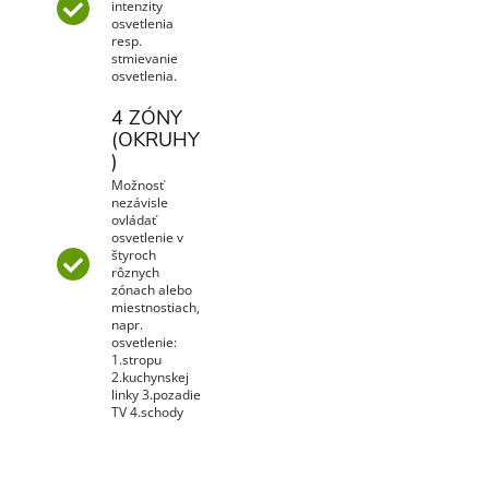
intenzity
osvetlenia
resp.
stmievanie
osvetlenia.
4 ZÓNY
(OKRUHY
)
Možnosť
nezávisle
ovládať
osvetlenie v
štyroch
rôznych
zónach alebo
miestnostiach,
napr.
osvetlenie:
1.stropu
2.kuchynskej
linky 3.pozadie
TV 4.schody