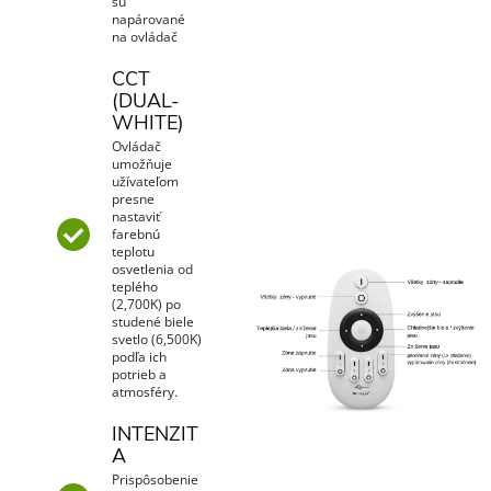
sú
napárované
na ovládač
CCT
(DUAL-
WHITE)
Ovládač
umožňuje
užívateľom
presne
nastaviť
farebnú
teplotu
osvetlenia od
teplého
(2,700K) po
studené biele
svetlo (6,500K)
podľa ich
potrieb a
atmosféry.
INTENZIT
A
Prispôsobenie