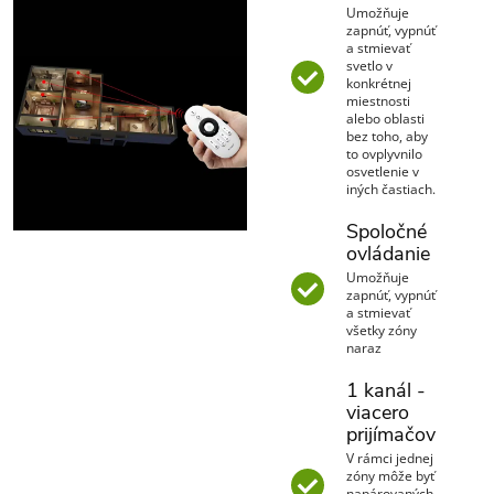
Umožňuje
zapnúť, vypnúť
a stmievať
svetlo v
konkrétnej
miestnosti
alebo oblasti
bez toho, aby
to ovplyvnilo
osvetlenie v
iných častiach.
Spoločné
ovládanie
Umožňuje
zapnúť, vypnúť
a stmievať
všetky zóny
naraz
1 kanál -
viacero
prijímačov
V rámci jednej
zóny môže byť
napárovaných