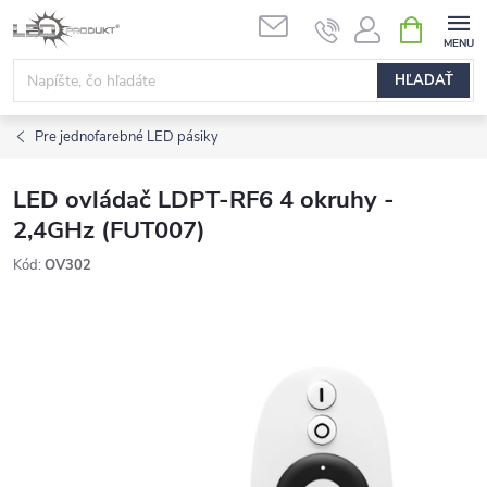
Prejsť
NÁKUPN
na
KOŠÍK
obsah
HĽADAŤ
Pre jednofarebné LED pásiky
LED ovládač LDPT-RF6 4 okruhy -
2,4GHz (FUT007)
Kód:
OV302