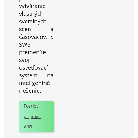
vytváranie
vlastných
svetelných
scén a
časovačov. S
SW5
premeníte
svoj
osvetľovací
systém na
inteligentné
riešenie.
Pozrieť
prijímač
WIFI