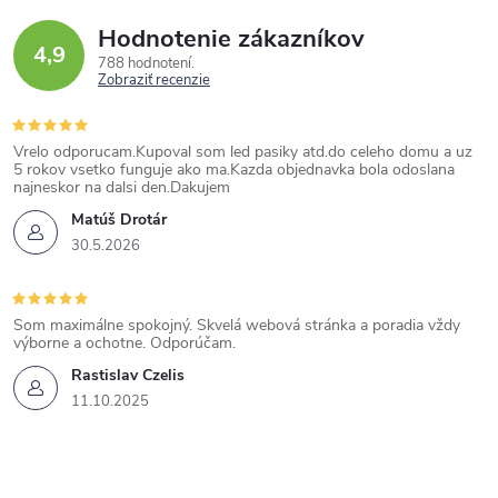
Hodnotenie zákazníkov
4,9
788 hodnotení
Zobraziť recenzie
Vrelo odporucam.Kupoval som led pasiky atd.do celeho domu a uz
5 rokov vsetko funguje ako ma.Kazda objednavka bola odoslana
najneskor na dalsi den.Dakujem
Matúš Drotár
30.5.2026
Som maximálne spokojný. Skvelá webová stránka a poradia vždy
výborne a ochotne. Odporúčam.
Rastislav Czelis
11.10.2025