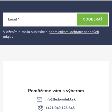
Z
Email
ODOBERAŤ
á
p
Vložením e-mailu súhlasíte s
podmienkami ochrany osobných
údajov
ä
t
i
e
info
@
ledprodukt.sk
+421 949 126 648