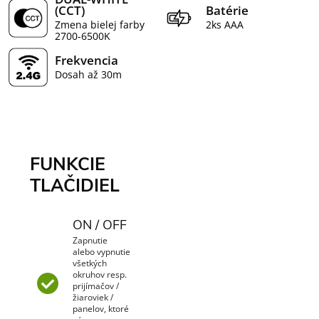
(CCT)
Batérie
Zmena bielej farby
2ks AAA
2700-6500K
Frekvencia
Dosah až 30m
FUNKCIE
TLAČIDIEL
ON / OFF
Zapnutie
alebo vypnutie
všetkých
okruhov resp.
prijímačov /
žiaroviek /
panelov, ktoré