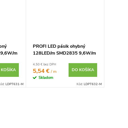
bný
PROFI LED pásik ohybný
 9,6W/m
128LED/m SMD2835 9,6W/m
24V -
teplá biela IP20 24V -
4,50 € bez DPH
vysokosvietivý
 KOŠÍKA
5,54 €
DO KOŠÍKA
/ m
Skladom
ód:
LDPT631-M
Kód:
LDPT632-M