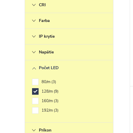
CRI
Farba
IP krytie
Napätie
Počet LED
80/m
3
128/m
9
160/m
3
192/m
3
Príkon