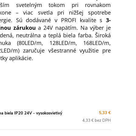
šším svetelným tokom pri rovnakom
íkone – viac svetla pri nižšej spotrebe
ergie. Sú dodávané v PROFI kvalite s
3-
čnou zárukou
a 24V napätím. Na výber je
dená, neutrálna a teplá biela farba. Široká
nuka (80LED/m, 128LED/m, 168LED/m,
2LED/m) zaručuje všestranné využitie pre
tky aplikácie.
5,33 €
biela IP20 24V - vysokosvietivý
4,33 € bez DPH