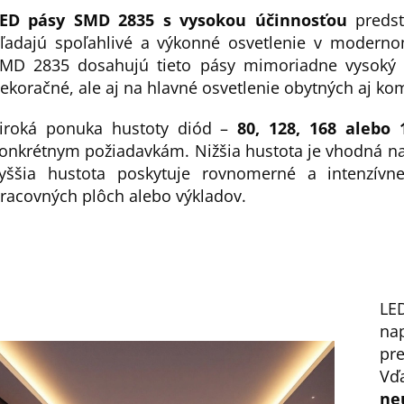
ED pásy SMD 2835 s vysokou účinnosťou
predsta
d
ľadajú spoľahlivé a výkonné osvetlenie v modernom
MD 2835 dosahujú tieto pásy mimoriadne vysoký sv
ekoračné, ale aj na hlavné osvetlenie obytných aj ko
iroká ponuka hustoty diód –
80, 128, 168 alebo
onkrétnym požiadavkám. Nižšia hustota je vhodná na 
p
yššia hustota poskytuje rovnomerné a intenzívne 
racovných plôch alebo výkladov.
LE
na
p
pre
Vď
ne