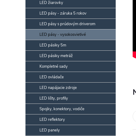
p
LED žiarovky
a
LED pásy - záruka 5 rokov
n
LED pásy s prúdovým driverom
e
l
LED pásy - vysokosvietivé
LED pásiky 5m
LED pásiky metráž
Kompletné sady
LED ovládače
LED napájacie zdroje
LED lišty, profily
Spojky, konektory, vodiče
LED reflektory
LED panely