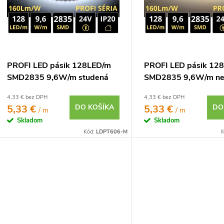
u
o
d
u
o
PROFI LED pásik 128LED/m
PROFI LED pásik 12
SMD2835 9,6W/m studená
SMD2835 9,6W/m ne
o
biela IP20 24V -
biela IP20 24V -
4,33 € bez DPH
4,33 € bez DPH
vysokosvietivý
vysokosvietivý
5,33 €
DO KOŠÍKA
5,33 €
DO
/ m
/ m
Skladom
Skladom
Kód:
LDPT606-M
K