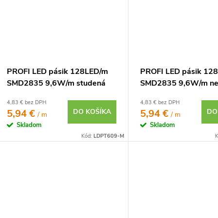
PROFI LED pásik 128LED/m
PROFI LED pásik 12
SMD2835 9,6W/m studená
SMD2835 9,6W/m ne
biela IP65 24V -
biela IP65 24V -
4,83 € bez DPH
4,83 € bez DPH
vysokosvietivý
vysokosvietivý
5,94 €
DO KOŠÍKA
5,94 €
DO
/ m
/ m
Skladom
Skladom
Kód:
LDPT609-M
K