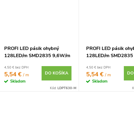
PROFI LED pásik ohybný
PROFI LED pásik ohy
128LED/m SMD2835 9,6W/m
128LED/m SMD2835
studená biela IP20 24V -
neutrálna biela IP20 
4,50 € bez DPH
4,50 € bez DPH
vysokosvietivý
vysokosvietivý
5,54 €
DO KOŠÍKA
5,54 €
DO
/ m
/ m
Skladom
Skladom
Kód:
LDPT630-M
K
O