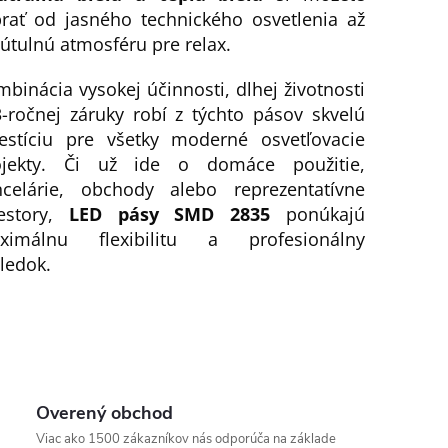
brať od jasného technického osvetlenia až
útulnú atmosféru pre relax.
binácia vysokej účinnosti, dlhej životnosti
-ročnej záruky robí z týchto pásov skvelú
vestíciu pre všetky moderné osvetľovacie
ojekty. Či už ide o domáce použitie,
ncelárie, obchody alebo reprezentatívne
iestory,
LED pásy SMD 2835
ponúkajú
ximálnu flexibilitu a profesionálny
ledok.
Overený obchod
Viac ako 1500 zákazníkov nás odporúča na základe