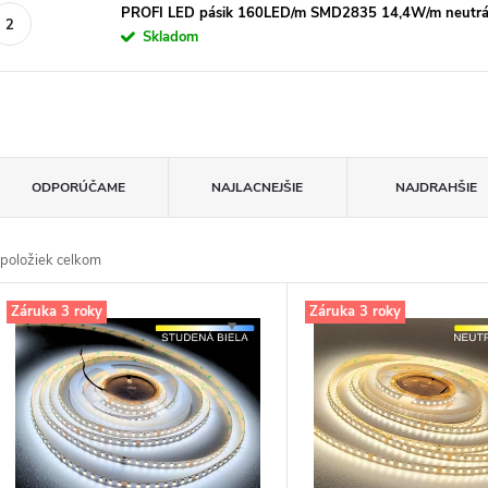
PROFI LED pásik 160LED/m SMD2835 14,4W/m neutrálna
Skladom
R
ODPORÚČAME
NAJLACNEJŠIE
NAJDRAHŠIE
d
položiek celkom
n
V
Záruka 3 roky
Záruka 3 roky
p
p
o
p
d