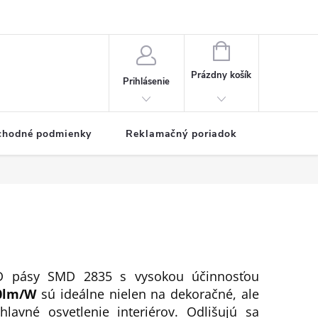
NÁKUPNÝ
KOŠÍK
Prázdny košík
Prihlásenie
chodné podmienky
Reklamačný poriadok
D pásy SMD 2835 s vysokou účinnosťou
0lm/W
sú ideálne nielen na dekoračné, ale
hlavné osvetlenie interiérov. Odlišujú sa