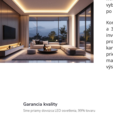
u
vy
po 
Kom
a 3
in
pr
ka
pr
ma
výs
Garancia kvality
Sme priamy dovozca LED osvetlenia, 99% tovaru