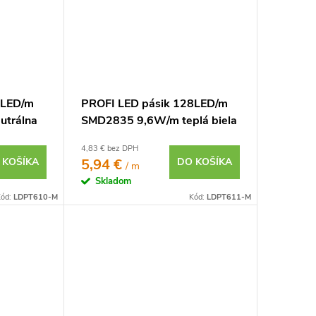
8LED/m
PROFI LED pásik 128LED/m
utrálna
SMD2835 9,6W/m teplá biela
IP65 24V - vysokosvietivý
4,83 € bez DPH
 KOŠÍKA
5,94 €
DO KOŠÍKA
/ m
Skladom
ód:
LDPT610-M
Kód:
LDPT611-M