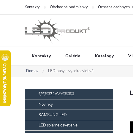
Prejsť
Kontakty
Obchodné podmienky
Ochrana osobných ú
na
obsah
Kontakty
Galéria
Katalógy
V
Domov
LED pásy - vysokosvietivé
B
Preskočiť
L
💥💥💥ZĽAVY💥💥💥
kategórie
o
Novinky
č
SAMSUNG LED
n
ý
LED solárne osvetlenie