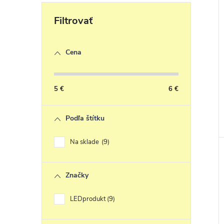
k
t
k
Cena
v
t
5
€
6
€
v
Podľa štítku
Na sklade
9
Značky
LEDprodukt
9