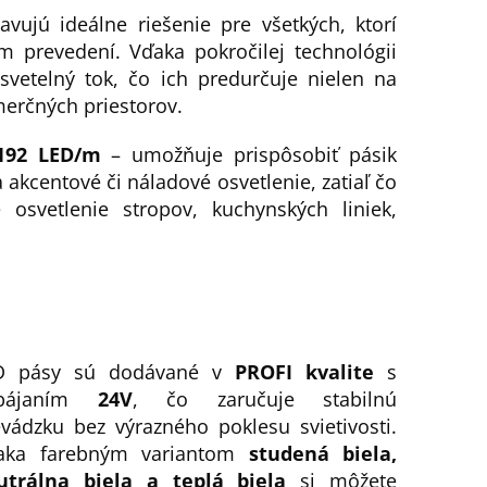
vujú ideálne riešenie pre všetkých, ktorí
 prevedení. Vďaka pokročilej technológii
etelný tok, čo ich predurčuje nielen na
merčných priestorov.
 192 LED/m
– umožňuje prispôsobiť pásik
akcentové či náladové osvetlenie, zatiaľ čo
osvetlenie stropov, kuchynských liniek,
D pásy sú dodávané v
PROFI kvalite
s
pájaním
24V
, čo zaručuje stabilnú
vádzku bez výrazného poklesu svietivosti.
aka farebným variantom
studená biela,
utrálna biela a teplá biela
si môžete