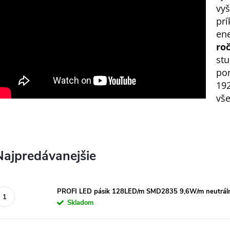
vy
pr
en
ro
stu
po
19
vše
Najpredávanejšie
PROFI LED pásik 128LED/m SMD2835 9,6W/m neutrálna 
Skladom