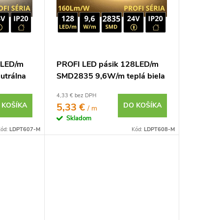
8LED/m
PROFI LED pásik 128LED/m
utrálna
SMD2835 9,6W/m teplá biela
IP20 24V - vysokosvietivý
4,33 € bez DPH
 KOŠÍKA
5,33 €
DO KOŠÍKA
/ m
Skladom
ód:
LDPT607-M
Kód:
LDPT608-M