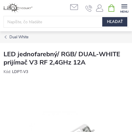
Prejsť
NÁKUPN
na
KOŠÍK
obsah
HĽADAŤ
Dual White
LED jednofarebný/ RGB/ DUAL-WHITE
prijímač V3 RF 2,4GHz 12A
Kód:
LDPT-V3