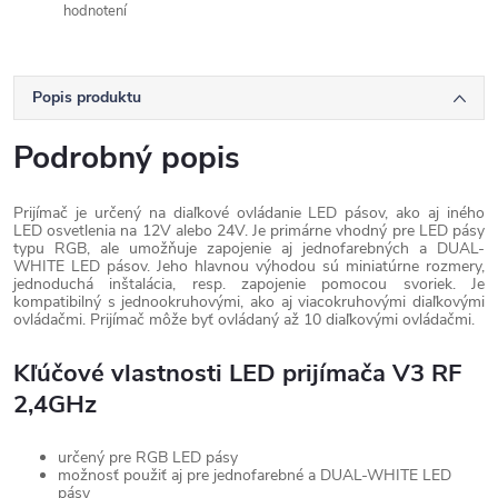
hodnotení
Popis produktu
Podrobný popis
Prijímač je určený na diaľkové ovládanie LED pásov, ako aj iného
LED osvetlenia na 12V alebo 24V. Je primárne vhodný pre LED pásy
typu RGB, ale umožňuje zapojenie aj jednofarebných a DUAL-
WHITE LED pásov. Jeho hlavnou výhodou sú miniatúrne rozmery,
jednoduchá inštalácia, resp. zapojenie pomocou svoriek. Je
kompatibilný s jednookruhovými, ako aj viacokruhovými diaľkovými
ovládačmi. Prijímač môže byť ovládaný až 10 diaľkovými ovládačmi.
Kľúčové vlastnosti LED prijímača V3 RF
2,4GHz
určený pre RGB LED pásy
možnosť použiť aj pre jednofarebné a DUAL-WHITE LED
pásy