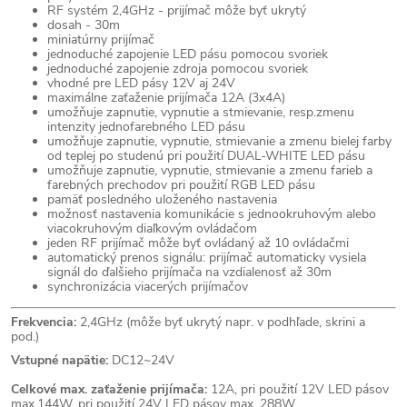
RF systém 2,4GHz - prijímač môže byť ukrytý
dosah - 30m
miniatúrny prijímač
jednoduché zapojenie LED pásu pomocou svoriek
jednoduché zapojenie zdroja pomocou svoriek
vhodné pre LED pásy 12V aj 24V
maximálne zaťaženie prijímača 12A (3x4A)
umožňuje zapnutie, vypnutie a stmievanie, resp.zmenu
intenzity jednofarebného LED pásu
umožňuje zapnutie, vypnutie, stmievanie a zmenu bielej farby
od teplej po studenú pri použití DUAL-WHITE LED pásu
umožňuje zapnutie, vypnutie, stmievanie a zmenu farieb a
farebných prechodov pri použití RGB LED pásu
pamäť posledného uloženého nastavenia
možnosť nastavenia komunikácie s jednookruhovým alebo
viacokruhovým diaľkovým ovládačom
jeden RF prijímač môže byť ovládaný až 10 ovládačmi
automatický prenos signálu: prijímač automaticky vysiela
signál do ďalšieho prijímača na vzdialenosť až 30m
synchronizácia viacerých prijímačov
Frekvencia:
2,4GHz (môže byť ukrytý napr. v podhľade, skrini a
pod.)
Vstupné napätie:
DC12~24V
Celkové max. zaťaženie prijímača:
12A, pri použití 12V LED pásov
max.144W, pri použití 24V LED pásov max. 288W