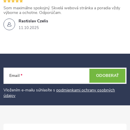
Som maximálne spokojný. Skvelá webová stránka a poradia vždy
výborne a ochotne. Odporúčam.
Rastislav Czelis
11.10.2025
Z
Email
ODOBERAŤ
á
p
Vložením e-mailu súhlasíte s
podmienkami ochrany osobných
údajov
ä
t
i
e