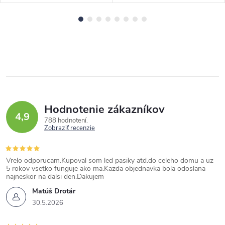
Hodnotenie zákazníkov
4,9
788 hodnotení
Zobraziť recenzie
Vrelo odporucam.Kupoval som led pasiky atd.do celeho domu a uz
5 rokov vsetko funguje ako ma.Kazda objednavka bola odoslana
najneskor na dalsi den.Dakujem
Matúš Drotár
30.5.2026