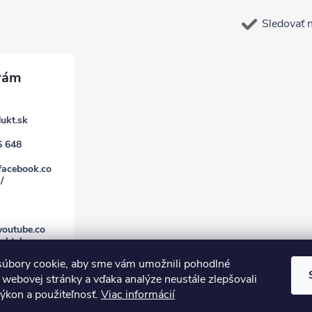
Sledovať 
ukt.sk
6 648
facebook.co
/
youtube.co
uktsk
úbory cookie, aby sme vám umožnili pohodlné
 webovej stránky a vďaka analýze neustále zlepšovali
 výkon a použiteľnosť.
Viac informácií