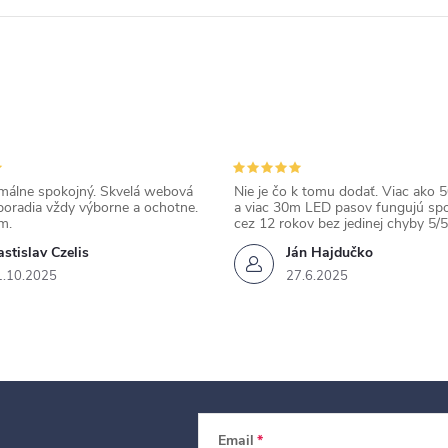
álne spokojný. Skvelá webová
Nie je čo k tomu dodať. Viac ako 50
poradia vždy výborne a ochotne.
a viac 30m LED pasov fungujú spo
m.
cez 12 rokov bez jedinej chyby 5/5
stislav Czelis
Ján Hajdučko
1.10.2025
27.6.2025
Email