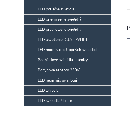
LED pouličné svietidlá
LED priemyselné svietidlá
P
LED prachotesné svietidlá
LED osvetlenie DUAL-WHITE
LED moduly do stropných svietidiel
Podhľadové svietidlá - rámiky
Pohybové senzory 230V
LED neon nápisy a logá
LED zrkadlá
LED svietidlá / lustre