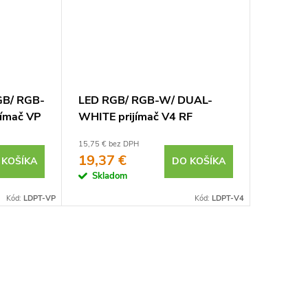
GB/ RGB-
LED RGB/ RGB-W/ DUAL-
WIFI LED
ímač VP
WHITE prijímač V4 RF
2,4GHz
2,4GHz 20A
15,75 € bez DPH
24 € bez D
19,37 €
29,52 
 KOŠÍKA
DO KOŠÍKA
Skladom
Sklad
Kód:
LDPT-VP
Kód:
LDPT-V4