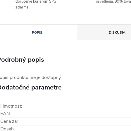
doručenie kurierom SPS
osvetlenia, 99% tov
zdarma
POPIS
DISKUSIA
Podrobný popis
opis produktu nie je dostupný
Dodatočné parametre
Hmotnosť
:
EAN
:
Cena za
:
Dosah
: