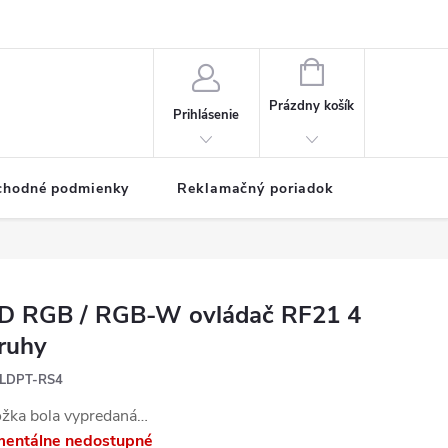
NÁKUPNÝ
KOŠÍK
Prázdny košík
Prihlásenie
chodné podmienky
Reklamačný poriadok
D RGB / RGB-W ovládač RF21 4
ruhy
LDPT-RS4
ožka bola vypredaná…
entálne nedostupné