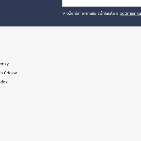
Vložením e-mailu súhlasíte s
podmienka
enky
h údajov
adok