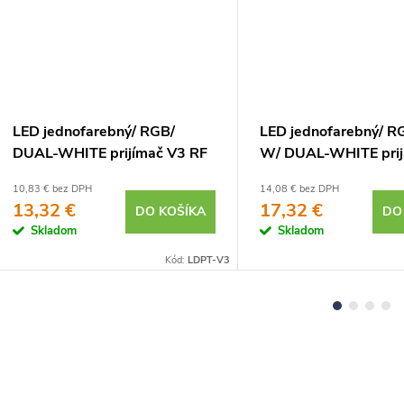
LED jednofarebný/ RGB/
LED jednofarebný/ R
DUAL-WHITE prijímač V3 RF
W/ DUAL-WHITE prij
2,4GHz 12A
RF 2,4GHz 15A
10,83 € bez DPH
14,08 € bez DPH
13,32 €
17,32 €
DO KOŠÍKA
DO
Skladom
Skladom
Kód:
LDPT-V3