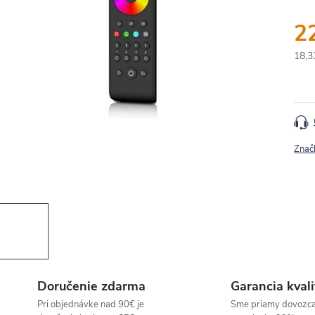
2
18,3
Jedn
cena
Znač
Doručenie zdarma
Garancia kvali
Pri objednávke nad 90€ je
Sme priamy dovozc