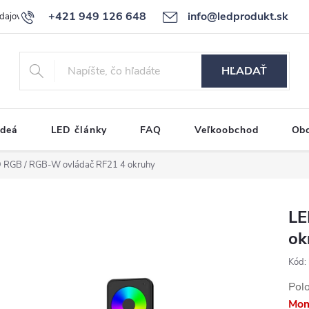
+421 949 126 648
info@ledprodukt.sk
dajov
Reklamačný poriadok
HĽADAŤ
ideá
LED články
FAQ
Veľkoobchod
Ob
 RGB / RGB-W ovládač RF21 4 okruhy
LE
ok
Kód:
Pol
Mom