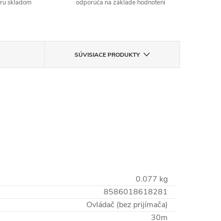
aru skladom
odporúča na základe hodnotení
SÚVISIACE PRODUKTY
0.077 kg
8586018618281
Ovládač (bez prijímača)
30m