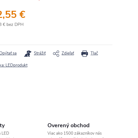
2,55 €
3 € bez DPH
otková
:
Opýtať sa
Strážiť
Zdieľať
Tlač
ka:
LEDprodukt
ty
Overený obchod
a LED
Viac ako 1500 zákazníkov nás