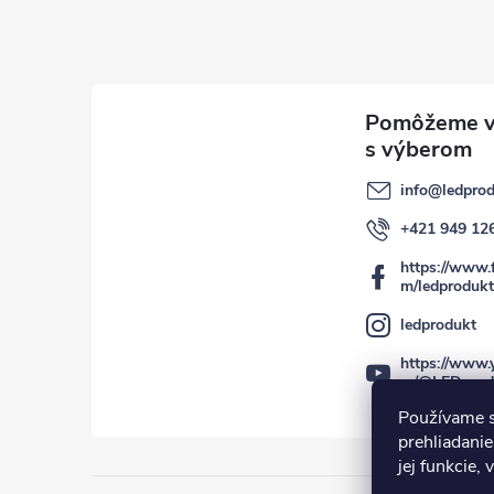
info
@
ledprod
+421 949 12
https://www.
m/ledprodukt
ledprodukt
https://www.
m/@LEDprod
Používame s
prehliadanie
jej funkcie,