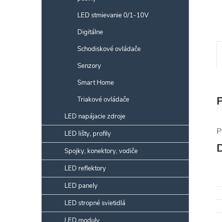
LED stmievanie 0/1-10V
Digitálne
Schodiskové ovládače
Senzory
Smart Home
Triakové ovládače
LED napájacie zdroje
P
LED lišty, profily
Spojky, konektory, vodiče
LED reflektory
LED panely
LED stropné svietidlá
LED moduly