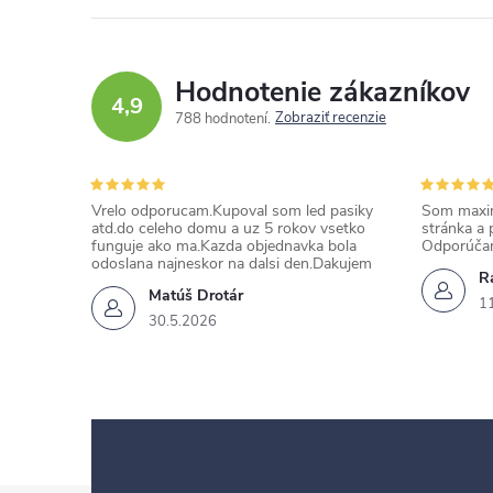
Hodnotenie zákazníkov
4,9
Zobraziť recenzie
788 hodnotení
Vrelo odporucam.Kupoval som led pasiky
Som maxim
atd.do celeho domu a uz 5 rokov vsetko
stránka a 
funguje ako ma.Kazda objednavka bola
Odporúča
odoslana najneskor na dalsi den.Dakujem
Ra
Matúš Drotár
1
30.5.2026