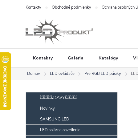
Prejsť
Kontakty
Obchodné podmienky
Ochrana osobných ú
na
obsah
Kontakty
Galéria
Katalógy
V
Domov
LED ovládače
Pre RGB LED pásiky
LED
B
Preskočiť
💥💥💥ZĽAVY💥💥💥
kategórie
o
Novinky
č
SAMSUNG LED
n
ý
LED solárne osvetlenie