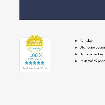
Z
á
p
ä
t
i
e
Kontakty
Obchodné podmi
Ochrana osobnýc
Reklamačný pori