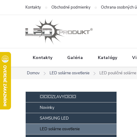
Prejsť
Kontakty
Obchodné podmienky
Ochrana osobných ú
na
obsah
Kontakty
Galéria
Katalógy
V
Domov
LED solárne osvetlenie
LED pouličné solárne
B
Preskočiť
💥💥💥ZĽAVY💥💥💥
kategórie
o
Novinky
č
SAMSUNG LED
n
ý
LED solárne osvetlenie