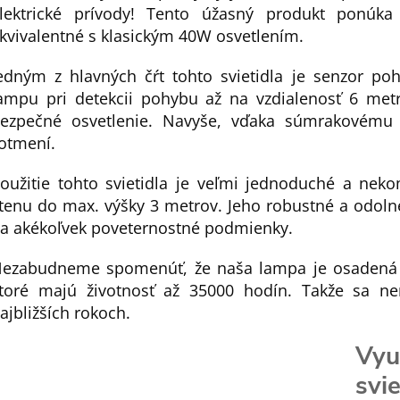
lektrické prívody! Tento úžasný produkt ponúka
kvivalentné s klasickým 40W osvetlením.
edným z hlavných čŕt tohto svietidla je senzor poh
ampu pri detekcii pohybu až na vzdialenosť 6 met
ezpečné osvetlenie. Navyše, vďaka súmrakovému 
otmení.
oužitie tohto svietidla je veľmi jednoduché a neko
tenu do max. výšky 3 metrov. Jeho robustné a odolné
a akékoľvek poveternostné podmienky.
ezabudneme spomenúť, že naša lampa je osadená 
toré majú životnosť až 35000 hodín. Takže sa n
ajbližších rokoch.
Vyu
svie