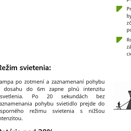
P
b
z
p
R
z
ci
Režim svietenia:
ampa po zotmení a zaznamenaní pohybu
 dosahu do 6m zapne plnú intenzitu
osvetlenia. Po 20 sekundách bez
aznamenania pohybu svietidlo prejde do
sporného režimu svietenia s nižšou
ntenzitou.