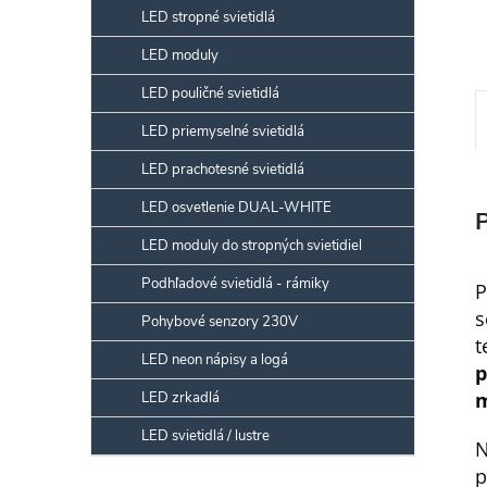
LED stropné svietidlá
LED moduly
LED pouličné svietidlá
LED priemyselné svietidlá
LED prachotesné svietidlá
LED osvetlenie DUAL-WHITE
LED moduly do stropných svietidiel
Podhľadové svietidlá - rámiky
P
s
Pohybové senzory 230V
t
LED neon nápisy a logá
p
m
LED zrkadlá
LED svietidlá / lustre
N
p