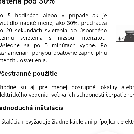
Batéria pod 30%
o 5 hodinách alebo v prípade ak je
vietidlo nabité menej ako 30%, prechádza
o 20 sekundách svietenia do úsporného
ežimu svietenia s nižšou intenzitou,
ásledne sa po 5 minútach vypne. Po
aznamenaní pohybu opätovne zapne plnú
ntenzitu osvetlenia.
šestranné použitie
hodné sú aj pre menej dostupné lokality alebo
lektrického vedenia, vďaka ich schopnosti čerpať ener
ednoduchá inštalácia
nštalácia nevyžaduje žiadne káble ani prípojku k elektri