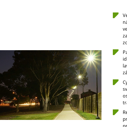
V
n
v
z
z
Pa
id
la
z
Cy
s
os
tr
R
pr
p