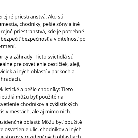
erejné priestranstvá: Ako sú
ámestia, chodníky, pešie zóny a iné
erejné priestranstvá, kde je potrebné
abezpečiť bezpečnosť a viditeľnosť po
otmení.
rky a záhrady: Tieto svietidlá sú
eálne pre osvetlenie cestičiek, alejí,
vičiek a iných oblastí v parkoch a
áhradách.
klistické a pešie chodníky: Tieto
vietidlá môžu byť použité na
vetlenie chodníkov a cyklistických
ás v mestách, ale aj mimo nich.
ezidenčné oblasti: Môžu byť použité
e osvetlenie ulíc, chodníkov a iných
riestorov v rezidenčných oblastiach.