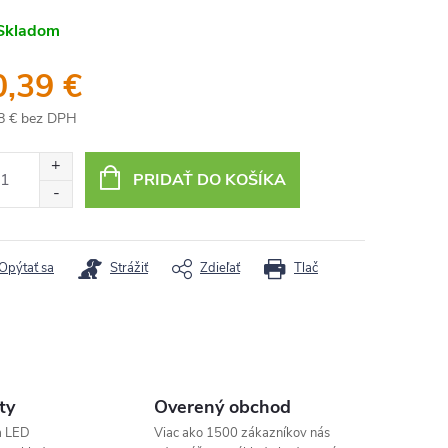
Skladom
0,39 €
8 € bez DPH
otková
:
PRIDAŤ DO KOŠÍKA
Opýtať sa
Strážiť
Zdieľať
Tlač
ty
Overený obchod
a LED
Viac ako 1500 zákazníkov nás