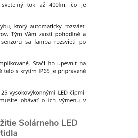
 svetelný tok až 400lm, čo je
ybu, ktorý automaticky rozsvieti
rov. Tým Vám zaistí pohodlné a
senzoru sa lampa rozsvieti po
mplikované. Stačí ho upevniť na
 telo s krytím IP65 je pripravené
25 vysokovýkonnými LED čipmi,
emusíte obávať o ich výmenu v
žitie Solárneho LED
tidla