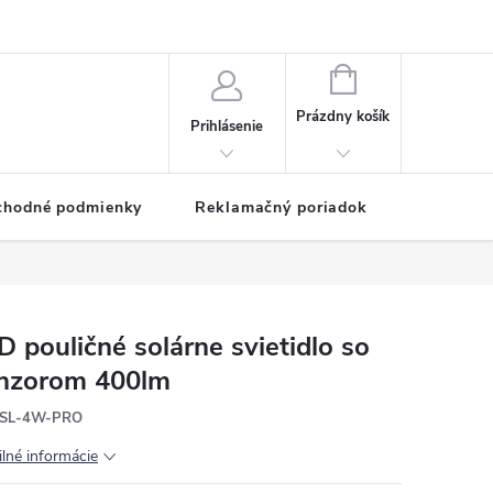
NÁKUPNÝ
KOŠÍK
Prázdny košík
Prihlásenie
chodné podmienky
Reklamačný poriadok
D pouličné solárne svietidlo so
nzorom 400lm
SL-4W-PRO
ilné informácie