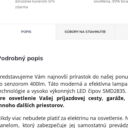
doručenie kurierom SPS
osvetlenia, 99% tov
zdarma
POPIS
SÚBORY NA STIAHNUTIE
Podrobný popis
redstavujeme Vám najnovší prírastok do našej ponu
o senzorom 400lm. Táto moderná a efektívna lampa 
echnológie a vysoko výkonných LED čipov SMD2835
re osvetlenie Vašej príjazdovej cesty, garáže
noho ďalších priestorov.
ikdy viac nebudete platiť za elektrinu na osvetlenie
anelom, ktorý zabezpečuje jej samostatnú prevádz