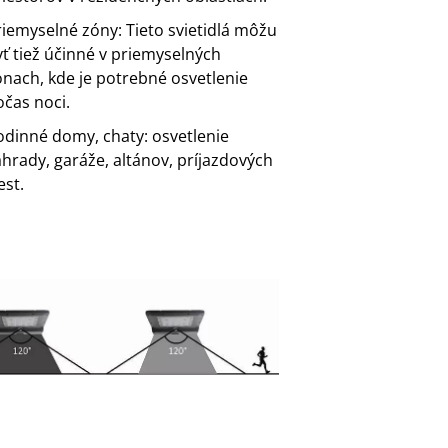
riemyselné zóny: Tieto svietidlá môžu
yť tiež účinné v priemyselných
ónach, kde je potrebné osvetlenie
očas noci.
odinné domy, chaty: osvetlenie
áhrady, garáže, altánov, príjazdových
est.