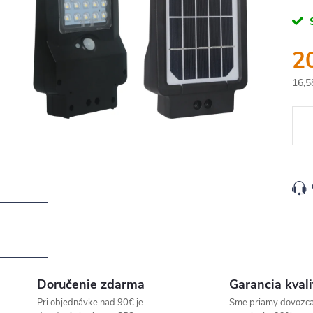
2
16,5
Jedn
cena
Doručenie zdarma
Garancia kvali
Pri objednávke nad 90€ je
Sme priamy dovozc