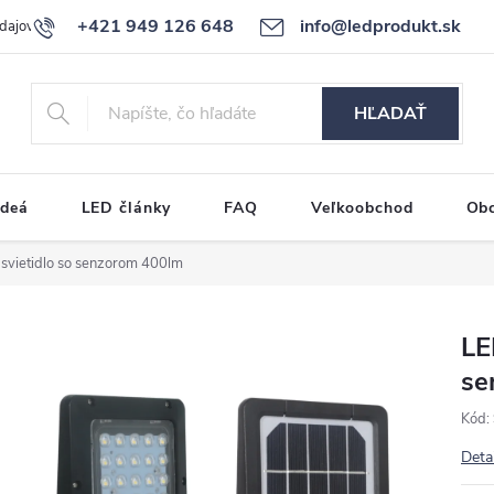
+421 949 126 648
info@ledprodukt.sk
dajov
Reklamačný poriadok
HĽADAŤ
ideá
LED články
FAQ
Veľkoobchod
Ob
 svietidlo so senzorom 400lm
LE
se
Kód:
Deta