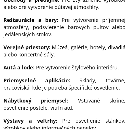
alebo pre vytvorenie pútavej atmosféry.
Reštaurácie a bary:
Pre vytvorenie príjemnej
atmosféry, podsvietenie barových pultov alebo
jedálenských stolov.
Verejné priestory:
Múzeá, galérie, hotely, divadlá
alebo koncertné sály.
Autá a lode:
Pre vytvorenie štýlového interiéru.
Priemyselné aplikácie:
Sklady, továrne,
pracoviská, kde je potreba špecifické osvetlenie.
Nábytkový priemysel:
Vstavané skrine,
osvetlenie postele, vitrín atď.
Výstavy a veľtrhy:
Pre osvetlenie stánkov,
výrobkov alebo informačných panelov.