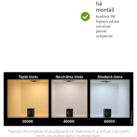
há
montáž
kvalitná 3M
lepiaca páska
zaručuje
pevné
uchytenie.
Teplota chromatickosti je udávaná v K (Kelvinoch) a určuje či je svetlo
teplé, neutrálne alebo studené biele.