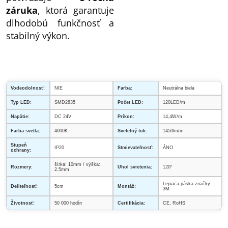
záruka
, ktorá garantuje
dlhodobú funkčnosť a
stabilný výkon.
Vodeodolnosť:
NIE
Farba:
Neutrálna biela
Typ LED:
SMD2835
Počet LED:
120LED/m
Napätie:
DC 24V
Príkon:
14,4W/m
Farba svetla:
4000K
Svetelný tok:
1450lm/m
Stupeň
IP20
Stmievateľnosť:
ÁNO
ochrany:
šírka: 10mm / výška:
Rozmery:
Uhol svietenia:
120°
2,5mm
Lepiaca páska značky
Deliteľnosť:
5cm
Montáž:
3M
Životnosť:
50 000 hodín
Certifikácia:
CE, RoHS