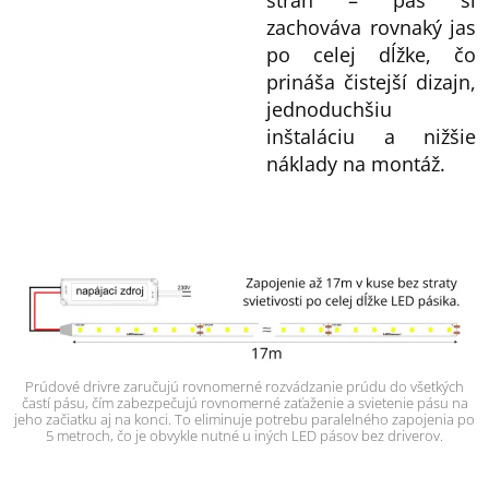
strán – pás si
zachováva rovnaký jas
po celej dĺžke, čo
prináša čistejší dizajn,
jednoduchšiu
inštaláciu a nižšie
náklady na montáž.
Prúdové drivre zaručujú rovnomerné rozvádzanie prúdu do všetkých
častí pásu, čím zabezpečujú rovnomerné zaťaženie a svietenie pásu na
jeho začiatku aj na konci. To eliminuje potrebu paralelného zapojenia po
5 metroch, čo je obvykle nutné u iných LED pásov bez driverov.