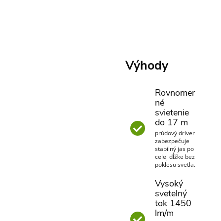
Výhody
Rovnomer
né
svietenie
do 17 m
prúdový driver
zabezpečuje
stabilný jas po
celej dĺžke bez
poklesu svetla.
Vysoký
svetelný
tok 1450
lm/m