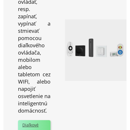
ovládať,
resp.
zapínať,
vypínať a
stmievať
pomocou
diaľkového
ovládača,
mobilom
alebo
tabletom cez
WIFI, alebo
napojiť
osvetlenie na
inteligentnú
domácnosť.
Diaľkové