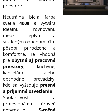
priestore.
Neutrálna biela farba
svetla
4000 K
vytvára
ideálnu rovnováhu
medzi teplým a
studeným odtieňom, čím
pôsobí prirodzene a
komfortne. Je vhodná
pre
obytné aj pracovné
priestory
, kuchyne,
kancelárie alebo
obchodné prevádzky,
kde sa vyžaduje
presné
a príjemné osvetlenie
.
Spoľahlivosť a
profesionálnu úroveň
potvrdzuje
5-ročná