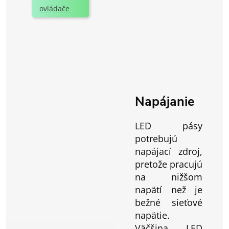
ovládače
Napájanie
LED pásy
potrebujú
napájací zdroj,
pretože pracujú
na nižšom
napätí než je
bežné sieťové
napätie.
Väčšina LED