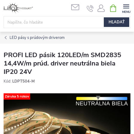
Prejsť
NÁKUPN
na
KOŠÍK
obsah
HĽADAŤ
LED pásy s prúdovým driverom
PROFI LED pásik 120LED/m SMD2835
14,4W/m prúd. driver neutrálna biela
IP20 24V
Kód:
LDPT504-M
Záruka 5 rokov