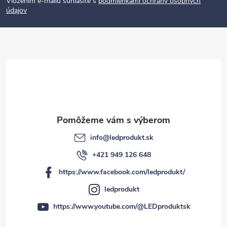
p
Vložením e-mailu súhlasíte s
podmienkami ochrany osobných
údajov
ä
t
i
e
info
@
ledprodukt.sk
+421 949 126 648
https://www.facebook.com/ledprodukt/
ledprodukt
https://www.youtube.com/@LEDproduktsk