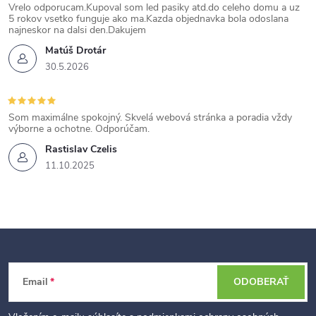
Vrelo odporucam.Kupoval som led pasiky atd.do celeho domu a uz
5 rokov vsetko funguje ako ma.Kazda objednavka bola odoslana
najneskor na dalsi den.Dakujem
Matúš Drotár
30.5.2026
Som maximálne spokojný. Skvelá webová stránka a poradia vždy
výborne a ochotne. Odporúčam.
Rastislav Czelis
11.10.2025
Z
Email
ODOBERAŤ
á