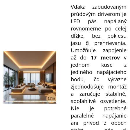
Vďaka zabudovaným
prúdovým driverom je
LED pás napájaný
rovnomerne po celej
dĺžke, bez poklesu
jasu či prehrievania.
Umožňuje zapojenie
až do
17
metrov
v
jednom kuse z
jediného napájacieho
bodu, čo výrazne
zjednodušuje montáž
a zaručuje stabilné,
spoľahlivé osvetlenie.
Nie je potrebné
paralelné napájanie
ani prívod z oboch