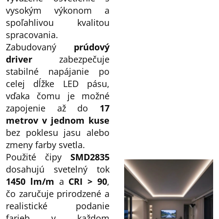
vysokým výkonom a
spoľahlivou kvalitou
spracovania.
Zabudovaný
prúdový
driver
zabezpečuje
stabilné napájanie po
celej dĺžke LED pásu,
vďaka čomu je možné
zapojenie až do
17
metrov v jednom kuse
bez poklesu jasu alebo
zmeny farby svetla.
Použité čipy
SMD2835
dosahujú svetelný tok
1450 lm/m
a
CRI > 90
,
čo zaručuje prirodzené a
realistické podanie
farieb v každom