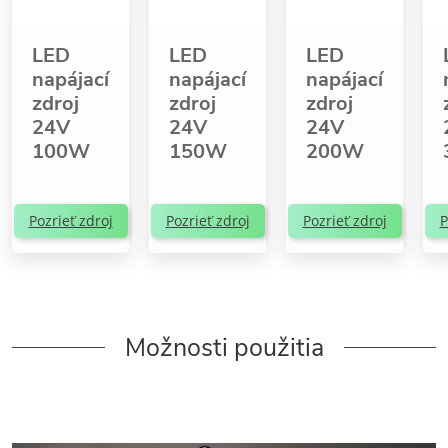
LED
LED
LED
napájací
napájací
napájací
zdroj
zdroj
zdroj
24V
24V
24V
100W
150W
200W
Pozrieť zdroj
Pozrieť zdroj
Pozrieť zdroj
P
Možnosti použitia