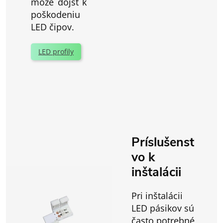
môže dôjsť k
poškodeniu
LED čipov.
LED profily
Príslušenst
vo k
inštalácii
Pri inštalácii
LED pásikov sú
často potrebné