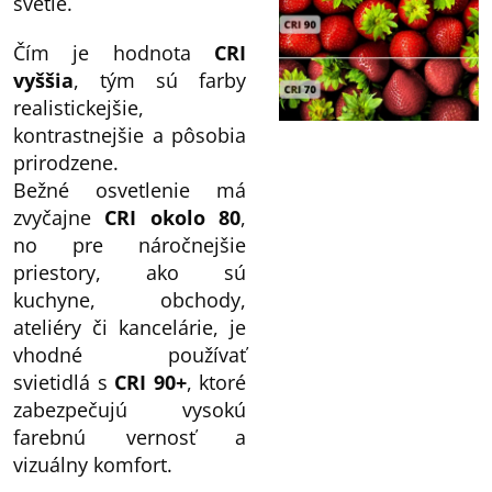
svetle.
Čím je hodnota
CRI
vyššia
, tým sú farby
realistickejšie,
kontrastnejšie a pôsobia
prirodzene.
Bežné osvetlenie má
zvyčajne
CRI okolo 80
,
no pre náročnejšie
priestory, ako sú
kuchyne, obchody,
ateliéry či kancelárie, je
vhodné používať
svietidlá s
CRI 90+
, ktoré
zabezpečujú vysokú
farebnú vernosť a
vizuálny komfort.