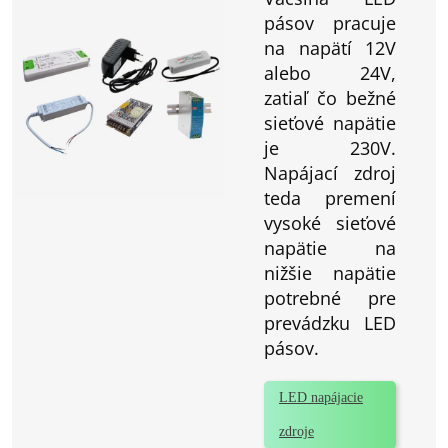
pásov pracuje
na napätí 12V
alebo 24V,
zatiaľ čo bežné
sieťové napätie
je 230V.
Napájací zdroj
teda premení
vysoké sieťové
napätie na
nižšie napätie
potrebné pre
prevádzku LED
pásov.
LED napájacie
zdroje