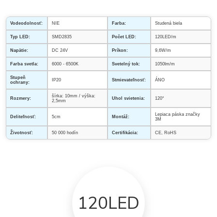
Vodeodolnosť:
NIE
Farba:
Studená biela
Typ LED:
SMD2835
Počet LED:
120LED/m
Napätie:
DC 24V
Príkon:
9,6W/m
Farba svetla:
6000 - 6500K
Svetelný tok:
1050lm/m
Stupeň
IP20
Stmievateľnosť:
ÁNO
ochrany:
šírka: 10mm / výška:
Rozmery:
Uhol svietenia:
120°
2,5mm
Lepiaca páska značky
Deliteľnosť:
5cm
Montáž:
3M
Životnosť:
50 000 hodín
Certifikácia:
CE, RoHS
120LED