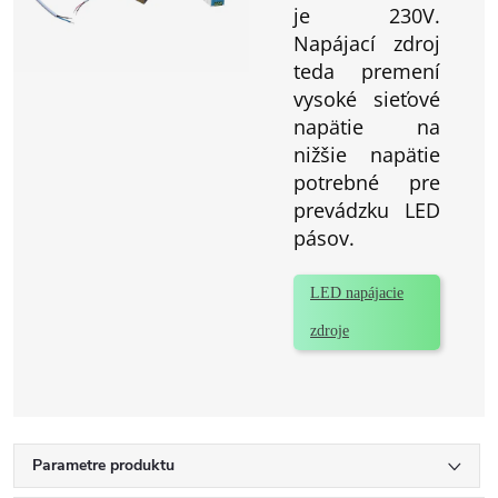
je 230V.
Napájací zdroj
teda premení
vysoké sieťové
napätie na
nižšie napätie
potrebné pre
prevádzku LED
pásov.
LED napájacie
zdroje
Parametre produktu