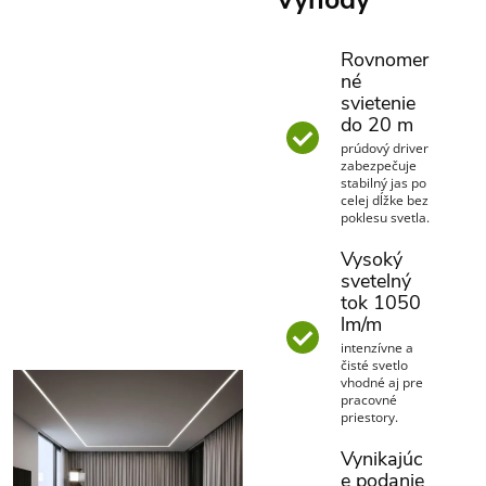
Rovnomer
né
svietenie
do 20 m
prúdový driver
zabezpečuje
stabilný jas po
celej dĺžke bez
poklesu svetla.
Vysoký
svetelný
tok 1050
lm/m
intenzívne a
čisté svetlo
vhodné aj pre
pracovné
priestory.
Vynikajúc
e podanie