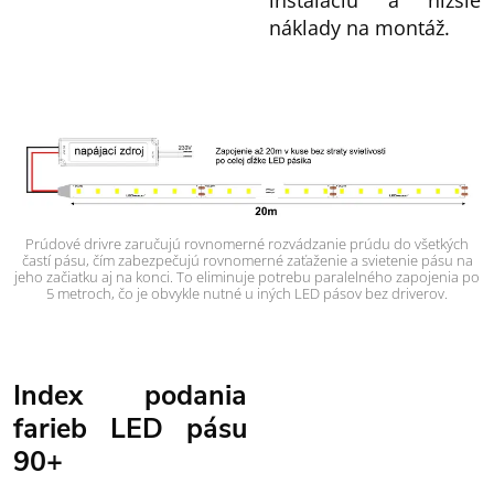
inštaláciu a nižšie
náklady na montáž.
Prúdové drivre zaručujú rovnomerné rozvádzanie prúdu do všetkých
častí pásu, čím zabezpečujú rovnomerné zaťaženie a svietenie pásu na
jeho začiatku aj na konci. To eliminuje potrebu paralelného zapojenia po
5 metroch, čo je obvykle nutné u iných LED pásov bez driverov.
Index podania
farieb LED pásu
90+