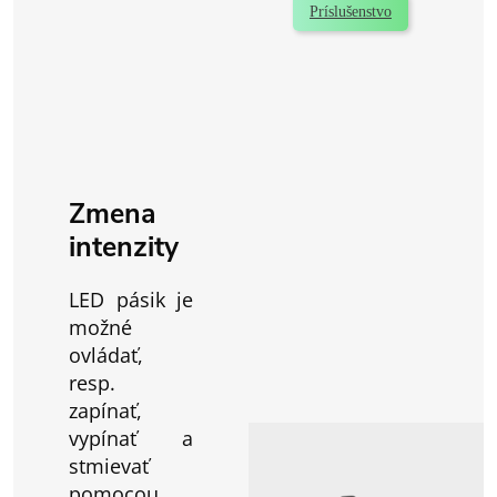
Príslušenstvo
Zmena
intenzity
LED pásik je
možné
ovládať,
resp.
zapínať,
vypínať a
stmievať
pomocou