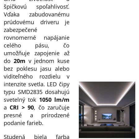
špičkovú spoľahlivosť.
Vďaka zabudovanému
prúdovému driveru je
zabezpečené
rovnomerné napájanie
celého pásu, čo
umožňuje zapojenie až
do
20m
v jednom kuse
bez poklesu jasu alebo
viditeľného rozdielu v
intenzite svetla. LED čipy
typu SMD2835 dosahujú
svetelný tok
1050 lm/m
a
CRI > 90
, čo zaručuje
presné a prirodzené
podanie farieb.
Studená biela farba