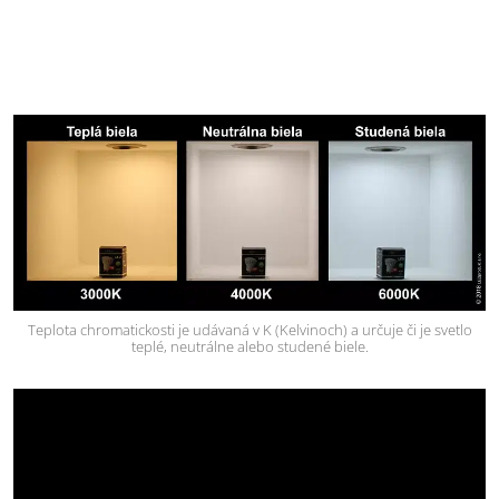
Teplota chromatickosti je udávaná v K (Kelvinoch) a určuje či je svetlo
teplé, neutrálne alebo studené biele.