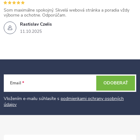
Som maximálne spokojný. Skvelá webová stránka a poradia vždy
výborne a ochotne. Odporúčam.
Rastislav Czelis
11.10.2025
Z
Email
ODOBERAŤ
á
p
Vložením e-mailu súhlasíte s
podmienkami ochrany osobných
údajov
ä
t
i
e