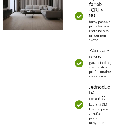
farieb
(CRI >
90)
farby pôsobia
prirodzene a
zreteľne ako
pri dennom
svetle.
Záruka 5
rokov
garancia dlhej
životnosti a
profesionálnej
spoľahlivosti.
Jednoduc
há
montáž
kvalitná 3M
lepiaca páska
zaručuje
pevné
uchytenie.