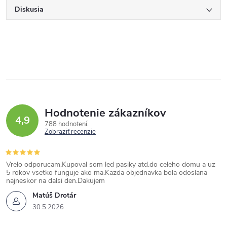
Diskusia
Hodnotenie zákazníkov
4,9
788 hodnotení
Zobraziť recenzie
Vrelo odporucam.Kupoval som led pasiky atd.do celeho domu a uz
5 rokov vsetko funguje ako ma.Kazda objednavka bola odoslana
najneskor na dalsi den.Dakujem
Matúš Drotár
30.5.2026