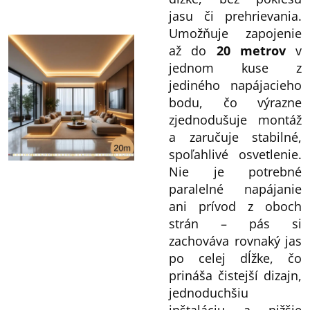
jasu či prehrievania.
Umožňuje zapojenie
až do
20 metrov
v
jednom kuse z
jediného napájacieho
bodu, čo výrazne
zjednodušuje montáž
a zaručuje stabilné,
spoľahlivé osvetlenie.
Nie je potrebné
paralelné napájanie
ani prívod z oboch
strán – pás si
zachováva rovnaký jas
po celej dĺžke, čo
prináša čistejší dizajn,
jednoduchšiu