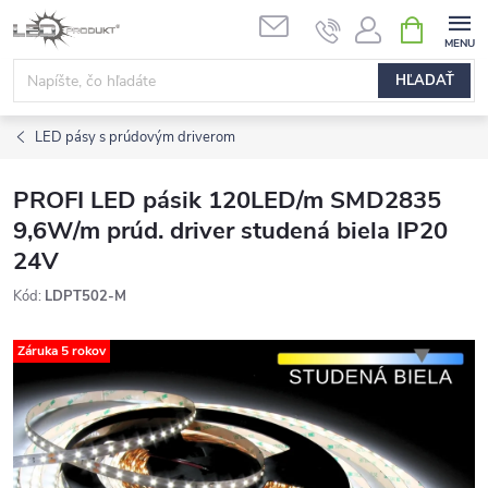
Prejsť
NÁKUPN
na
KOŠÍK
obsah
HĽADAŤ
LED pásy s prúdovým driverom
PROFI LED pásik 120LED/m SMD2835
9,6W/m prúd. driver studená biela IP20
24V
Kód:
LDPT502-M
Záruka 5 rokov