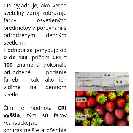
CRI vyjadruje, ako verne
svetelný zdroj zobrazuje
farby osvetlených
predmetov v porovnaní s
prirodzeným denným
svetlom.
Hodnota sa pohybuje od
0 do 100
, pričom
CRI =
100
znamená dokonale
prirodzené podanie
farieb – tak, ako ich
vidíme na dennom
svetle.
Čím je hodnota
CRI
vyššia
, tým sú farby
realistickejšie,
kontrastnejšie a pôsobia