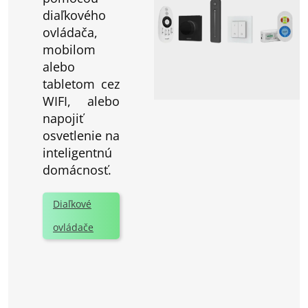
diaľkového
ovládača,
mobilom
alebo
tabletom cez
WIFI, alebo
napojiť
osvetlenie na
inteligentnú
domácnosť.
Diaľkové
ovládače