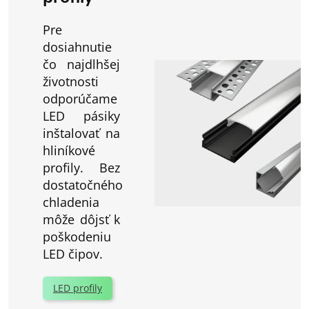
Pre
dosiahnutie
čo najdlhšej
životnosti
odporúčame
LED pásiky
inštalovať na
hliníkové
profily. Bez
dostatočného
chladenia
môže dôjsť k
poškodeniu
LED čipov.
LED profily