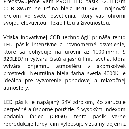
Predstavujeme Vám PROFI LED pásik 320LED/m
COB 8W/m neutrálna biela IP20 24V - najnovší
prelom vo svete osvetlenia, ktorý vás ohromí
svojou efektivitou, flexibilitou a životnosťou.
Vďaka inovatívnej COB technológii prináša tento
LED pásik intenzívne a rovnomerné osvetlenie,
ktoré sa pohybuje na úrovni až 1000lm/m. S
320LED/m vytvára čistú a jasnú líniu svetla, ktorá
vytvára príjemnú atmosféru v akomkoľvek
prostredí. Neutrálna biela farba svetla 4000K je
ideálna pre vytvorenie pohodovej a relaxačnej
atmosféry.
LED pásik je napájaný 24V zdrojom, čo zaručuje
bezpečné a úsporné použitie. S vysokým indexom
podania farieb (CRI90), tento pásik verne
reprodukuje farby, čím vylepšuje vizuálny dojem z