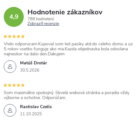
Hodnotenie zákazníkov
4,9
788 hodnotení
Zobraziť recenzie
Vrelo odporucam.Kupoval som led pasiky atd.do celeho domu a uz
5 rokov vsetko funguje ako ma.Kazda objednavka bola odoslana
najneskor na dalsi den.Dakujem
Matúš Drotár
30.5.2026
Som maximálne spokojný. Skvelá webová stránka a poradia vždy
výborne a ochotne. Odporúčam.
Rastislav Czelis
11.10.2025