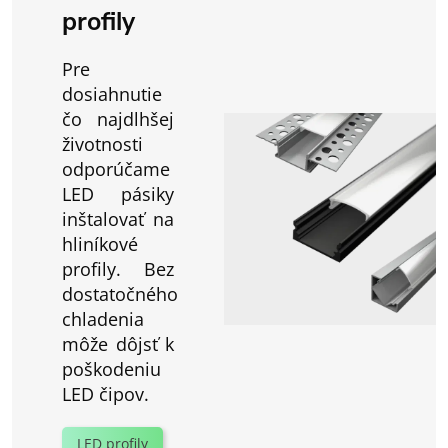
profily
Pre
dosiahnutie
čo najdlhšej
životnosti
odporúčame
LED pásiky
inštalovať na
hliníkové
profily. Bez
dostatočného
chladenia
môže dôjsť k
poškodeniu
LED čipov.
LED profily