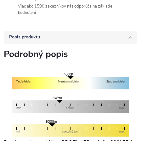
Viac ako 1500 zákazníkov nás odporúča na základe
hodnotení
Popis produktu
Podrobný popis
4000K
Teplá biela
Neutrálna biela
Studená biela
8W/m
min
príkon
max
1000lm
min
svetelný tok
max