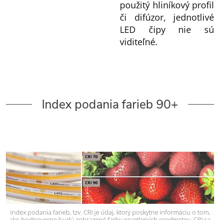
použitý hliníkový profil
či difúzor, jednotlivé
LED čipy nie sú
viditeľné.
Index podania farieb 90+
Index podania farieb, tzv. CRI je údaj, ktorý poskytne informáciu o tom,
ako hodnoverne budú zobrazené farby osvetlených predmetov. CRI sa