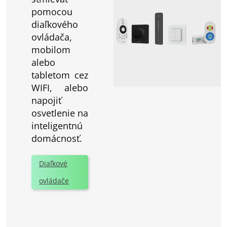
pomocou
diaľkového
ovládača,
mobilom
alebo
tabletom cez
WIFI, alebo
napojiť
osvetlenie na
inteligentnú
domácnosť.
Diaľkové
ovládače