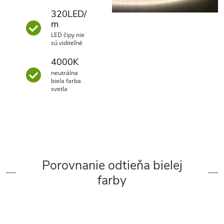
320LED/
m
LED čipy nie
sú viditeľné
4000K
neutrálna
biela farba
svetla
Porovnanie odtieňa bielej
farby