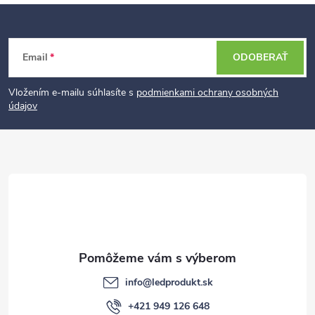
Z
Email
ODOBERAŤ
á
p
Vložením e-mailu súhlasíte s
podmienkami ochrany osobných
údajov
ä
t
i
e
info
@
ledprodukt.sk
+421 949 126 648