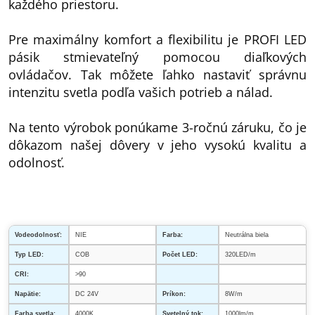
každého priestoru.
Pre maximálny komfort a flexibilitu je PROFI LED
pásik stmievateľný pomocou diaľkových
ovládačov. Tak môžete ľahko nastaviť správnu
intenzitu svetla podľa vašich potrieb a nálad.
Na tento výrobok ponúkame 3-ročnú záruku, čo je
dôkazom našej dôvery v jeho vysokú kvalitu a
odolnosť.
Vodeodolnosť:
NIE
Farba:
Neutrálna biela
Typ LED:
COB
Počet LED:
320LED/m
CRI:
>90
Napätie:
DC 24V
Príkon:
8W/m
Farba svetla:
4000K
Svetelný tok:
1000lm/m