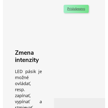
Príslušenstvo
Zmena
intenzity
LED pásik je
možné
ovládať,
resp.
zapínať,
vypínať a
stmievať