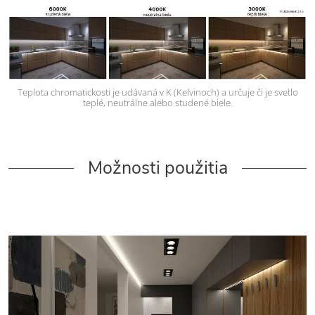
Teplota chromatickosti je udávaná v K (Kelvinoch) a určuje či je svetlo
teplé, neutrálne alebo studené biele.
Možnosti použitia