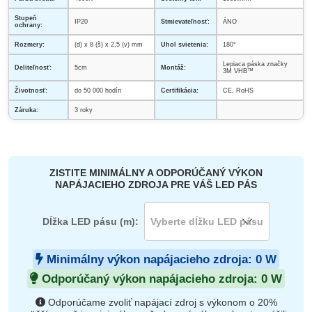
Stupeň
IP20
Stmievateľnosť:
ÁNO
ochrany:
Rozmery:
(d) x 8 (š) x 2,5 (v) mm
Uhol svietenia:
180°
Lepiaca páska značky
Deliteľnosť:
5cm
Montáž:
3M VHB
™
Životnosť:
do 50 000 hodín
Certifikácia:
CE, RoHS
Záruka:
3 roky
ZISTITE MINIMÁLNY A ODPORÚČANÝ VÝKON
NAPÁJACIEHO ZDROJA PRE VÁŠ LED PÁS
Dĺžka LED pásu (m):
Minimálny výkon napájacieho zdroja:
0
W
Odporúčaný výkon napájacieho zdroja:
0
W
Odporúčame zvoliť napájací zdroj s výkonom o 20%