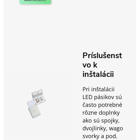
Príslušenst
vo k
inštalácii
Pri inštalácii
LED pásikov sú
často potrebné
rôzne doplnky
ako sú spojky,
dvojlinky, wago
svorky a pod.