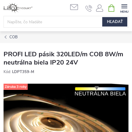
Prejsť
NÁKUPN
na
KOŠÍK
obsah
HĽADAŤ
COB
PROFI LED pásik 320LED/m COB 8W/m
neutrálna biela IP20 24V
Kód:
LDPT359-M
Záruka 3 roky