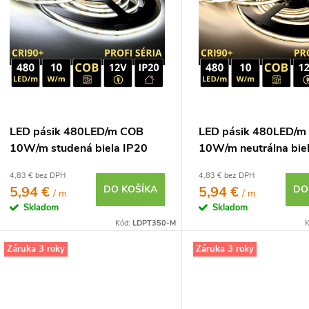
o
p
d
u
o
d
u
o
LED pásik 480LED/m COB
LED pásik 480LED/m
10W/m studená biela IP20
10W/m neutrálna bie
o
12V
12V
4,83 € bez DPH
4,83 € bez DPH
5,94 €
DO KOŠÍKA
5,94 €
DO
/ m
/ m
Skladom
Skladom
Kód:
LDPT350-M
K
Záruka 3 roky
Záruka 3 roky