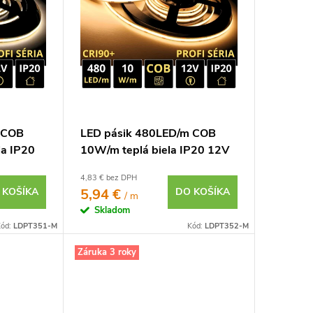
 COB
LED pásik 480LED/m COB
la IP20
10W/m teplá biela IP20 12V
4,83 € bez DPH
 KOŠÍKA
5,94 €
DO KOŠÍKA
/ m
Skladom
ód:
LDPT351-M
Kód:
LDPT352-M
Záruka 3 roky