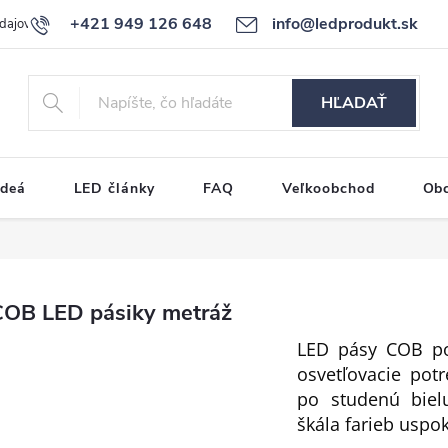
+421 949 126 648
info@ledprodukt.sk
dajov
Reklamačný poriadok
HĽADAŤ
ideá
LED články
FAQ
Veľkoobchod
Ob
COB LED pásiky metráž
LED pásy COB pon
osvetľovacie pot
po studenú biel
škála farieb uspok