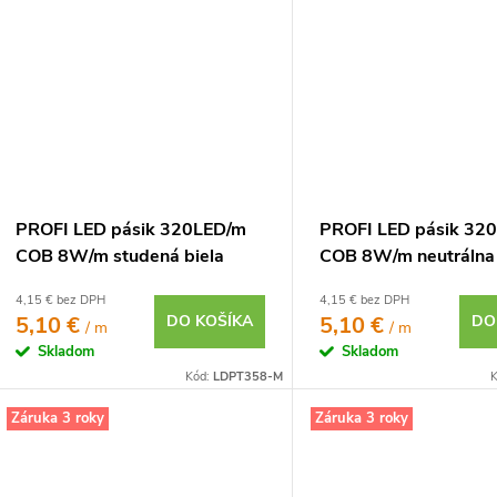
PROFI LED pásik 320LED/m
PROFI LED pásik 32
COB 8W/m studená biela
COB 8W/m neutrálna 
IP20 24V
IP20 24V
4,15 € bez DPH
4,15 € bez DPH
5,10 €
DO KOŠÍKA
5,10 €
DO
/ m
/ m
Skladom
Skladom
Kód:
LDPT358-M
K
Záruka 3 roky
Záruka 3 roky