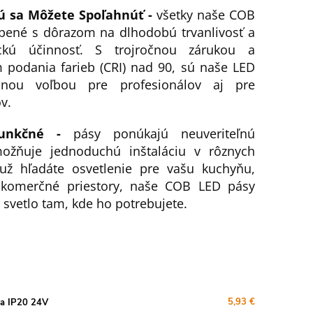
rú sa Môžete Spoľahnúť -
všetky naše COB
bené s dôrazom na dlhodobú trvanlivosť a
ickú účinnosť. S trojročnou zárukou a
podania farieb (CRI) nad 90, sú naše LED
nou voľbou pre profesionálov aj pre
v.
 Funkčné -
pásy ponúkajú neuveriteľnú
umožňuje jednoduchú inštaláciu v rôznych
 už hľadáte osvetlenie pre vašu kuchyňu,
 komerčné priestory, naše COB LED pásy
 svetlo tam, kde ho potrebujete.
5,93 €
la IP20 24V