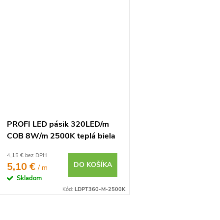
PROFI LED pásik 320LED/m
COB 8W/m 2500K teplá biela
IP20 24V
4,15 € bez DPH
5,10 €
DO KOŠÍKA
/ m
Skladom
Kód:
LDPT360-M-2500K