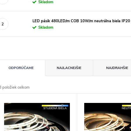
Skladom
LED pásik 480LED/m COB 10W/m neutrálna biela IP20
Skladom
R
ODPORÚČAME
NAJLACNEJŠIE
NAJDRAHŠIE
d
3
položiek celkom
n
V
p
p