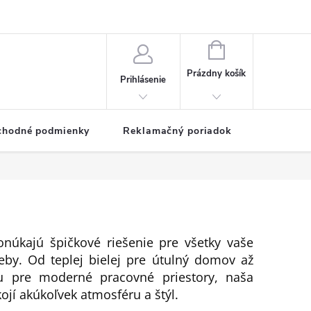
NÁKUPNÝ
KOŠÍK
Prázdny košík
Prihlásenie
chodné podmienky
Reklamačný poriadok
úkajú špičkové riešenie pre všetky vaše
reby. Od teplej bielej pre útulný domov až
u pre moderné pracovné priestory, naša
ojí akúkoľvek atmosféru a štýl.