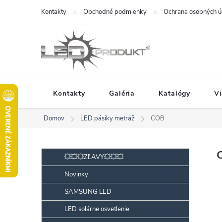
Prejsť
Kontakty
Obchodné podmienky
Ochrana osobných ú
na
obsah
Kontakty
Galéria
Katalógy
V
Domov
LED pásiky metráž
COB
B
Preskočiť
💥💥💥ZĽAVY💥💥💥
kategórie
o
Novinky
č
SAMSUNG LED
n
ý
LED solárne osvetlenie