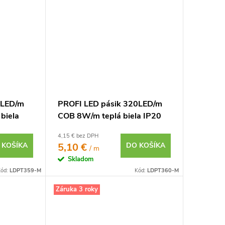
0LED/m
PROFI LED pásik 320LED/m
biela
COB 8W/m teplá biela IP20
24V
4,15 € bez DPH
 KOŠÍKA
5,10 €
DO KOŠÍKA
/ m
Skladom
ód:
LDPT359-M
Kód:
LDPT360-M
Záruka 3 roky