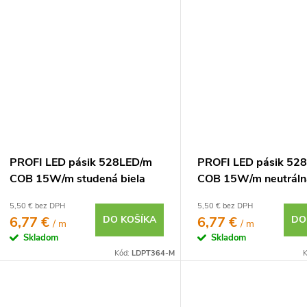
PROFI LED pásik 528LED/m
PROFI LED pásik 52
COB 15W/m studená biela
COB 15W/m neutrálna
IP20 24V
IP20 24V
5,50 € bez DPH
5,50 € bez DPH
6,77 €
DO KOŠÍKA
6,77 €
DO
/ m
/ m
Skladom
Skladom
Kód:
LDPT364-M
K