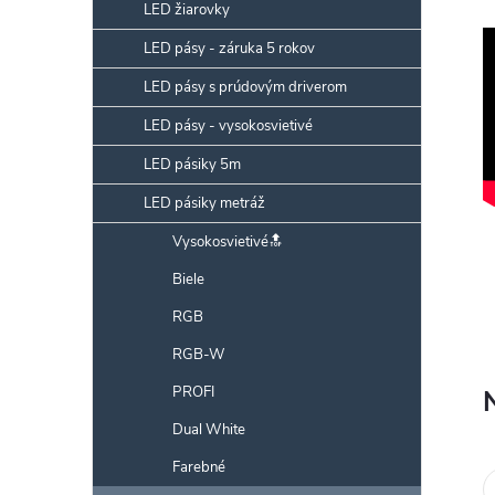
p
LED žiarovky
a
LED pásy - záruka 5 rokov
n
LED pásy s prúdovým driverom
e
l
LED pásy - vysokosvietivé
LED pásiky 5m
LED pásiky metráž
Vysokosvietivé🔝
Biele
RGB
RGB-W
PROFI
Dual White
Farebné