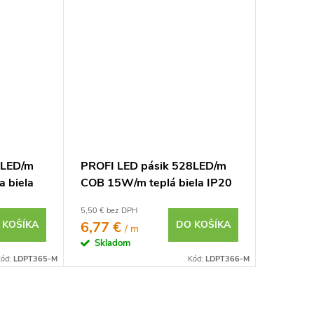
8LED/m
PROFI LED pásik 528LED/m
 biela
COB 15W/m teplá biela IP20
24V
5,50 € bez DPH
 KOŠÍKA
6,77 €
DO KOŠÍKA
/ m
Skladom
ód:
LDPT365-M
Kód:
LDPT366-M