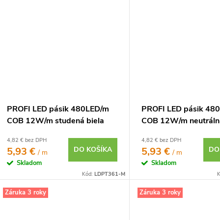
PROFI LED pásik 480LED/m
PROFI LED pásik 48
COB 12W/m studená biela
COB 12W/m neutrálna
IP20 24V
IP20 24V
4,82 € bez DPH
4,82 € bez DPH
5,93 €
DO KOŠÍKA
5,93 €
DO
/ m
/ m
Skladom
Skladom
Kód:
LDPT361-M
K
Záruka 3 roky
Záruka 3 roky