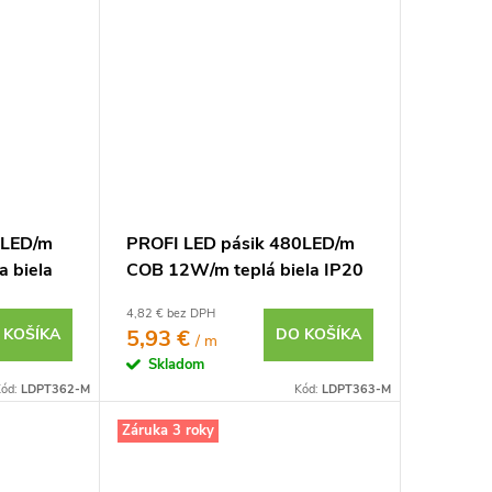
0LED/m
PROFI LED pásik 480LED/m
 biela
COB 12W/m teplá biela IP20
24V
4,82 € bez DPH
 KOŠÍKA
5,93 €
DO KOŠÍKA
/ m
Skladom
ód:
LDPT362-M
Kód:
LDPT363-M
Záruka 3 roky