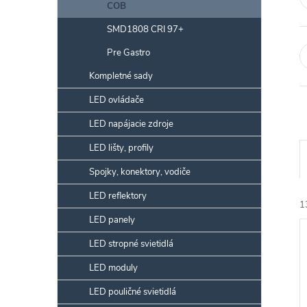
COB
SMD1808 CRI 97+
Pre Gastro
Kompletné sady
LED ovládače
LED napájacie zdroje
LED lišty, profily
a
Spojky, konektory, vodiče
LED reflektory
e
1
LED panely
i
ý
LED stropné svietidlá
e
LED moduly
i
LED pouličné svietidlá
r
s