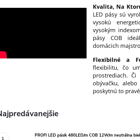
Kvalita, Na Kto
LED pásy sú vyro
vysokú energet
vysokým indexom 
pásy COB ideál
domácich majstro
Flexibilné a
flexibilitu, čo 
prostrediach. Či
obývačku, alebo
poskytnú to pravé
Najpredávanejšie
PROFI LED pásik 480LED/m COB 12W/m neutrálna bie