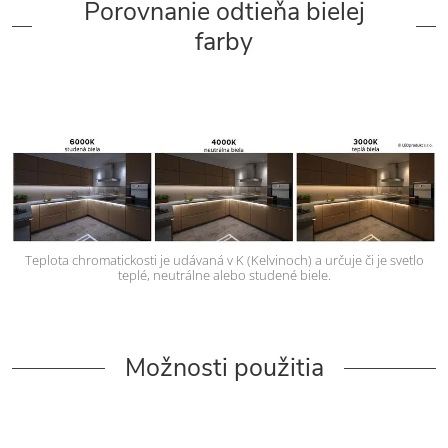
Porovnanie odtieňa bielej
farby
Teplota chromatickosti je udávaná v K (Kelvinoch) a určuje či je svetlo
teplé, neutrálne alebo studené biele.
Možnosti použitia