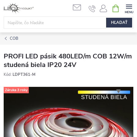
Prejsť
NÁKUPN
na
KOŠÍK
obsah
HĽADAŤ
COB
PROFI LED pásik 480LED/m COB 12W/m
studená biela IP20 24V
Kód:
LDPT361-M
Záruka 3 roky