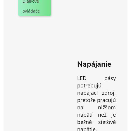
Diaľkové
ovládače
Napájanie
LED pásy
potrebujú
napájací zdroj,
pretože pracujú
na nižšom
napätí než je
bežné sieťové
napätie.