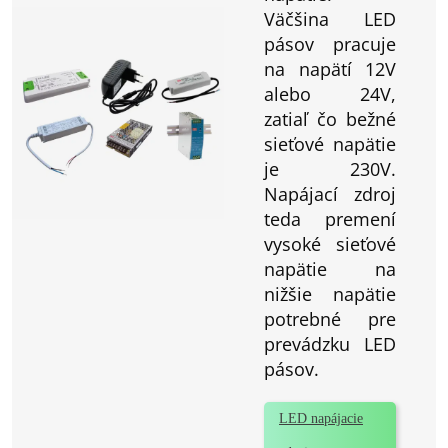
Väčšina LED
pásov pracuje
na napätí 12V
alebo 24V,
zatiaľ čo bežné
sieťové napätie
je 230V.
Napájací zdroj
teda premení
vysoké sieťové
napätie na
nižšie napätie
potrebné pre
prevádzku LED
pásov.
LED napájacie