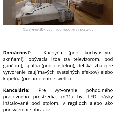
Osvetlenie SDK podhľadu, nábytku za posteľou
Domácnosť:
Kuchyňa (pod kuchynskými
skriňami), obývacia izba (za televízorom, pod
gaučom), spálňa (pod posteľou), detská izba (pre
vytvorenie zaujímavých svetelných efektov) alebo
kúpeľňa (pre ambientné svetlo).
Kancelárie:
Pre vytvorenie pohodlného
pracovného prostredia, môžu byť LED pásky
inštalované pod stolom, v regáloch alebo ako
podsvietenie obrazov.