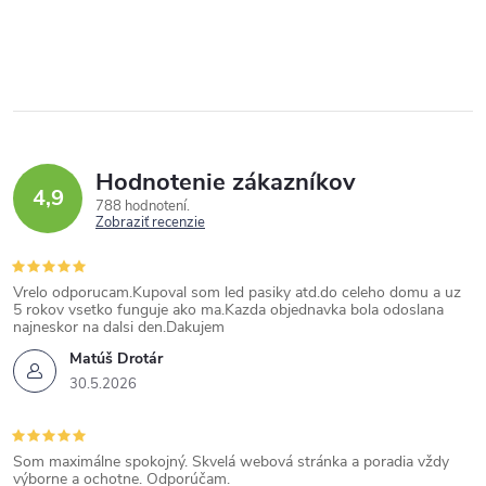
Hodnotenie zákazníkov
4,9
788 hodnotení
Zobraziť recenzie
Vrelo odporucam.Kupoval som led pasiky atd.do celeho domu a uz
5 rokov vsetko funguje ako ma.Kazda objednavka bola odoslana
najneskor na dalsi den.Dakujem
Matúš Drotár
30.5.2026
Som maximálne spokojný. Skvelá webová stránka a poradia vždy
výborne a ochotne. Odporúčam.