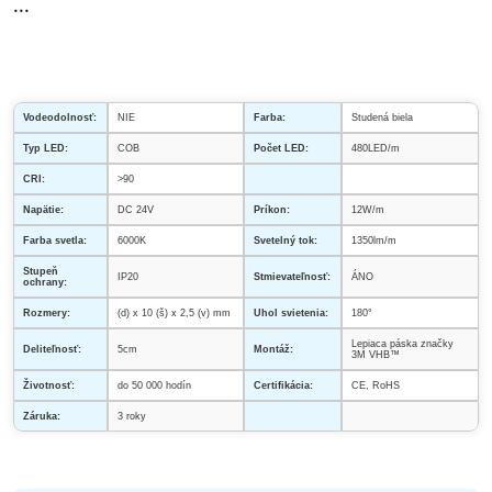
...
Vodeodolnosť:
NIE
Farba:
Studená biela
Typ LED:
COB
Počet LED:
480LED/m
CRI:
>90
Napätie:
DC 24V
Príkon:
12W/m
Farba svetla:
6000K
Svetelný tok:
1350lm/m
Stupeň
IP20
Stmievateľnosť:
ÁNO
ochrany:
Rozmery:
(d) x 10 (š) x 2,5 (v) mm
Uhol svietenia:
180°
Lepiaca páska značky
Deliteľnosť:
5cm
Montáž:
3M VHB
™
Životnosť:
do 50 000 hodín
Certifikácia:
CE, RoHS
Záruka:
3 roky