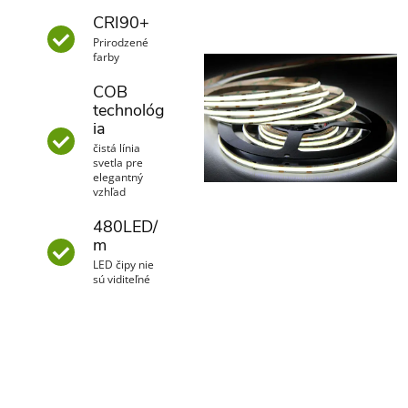
CRI90+
Prirodzené
farby
COB
technológ
ia
čistá línia
svetla pre
elegantný
vzhľad
480LED/
m
LED čipy nie
sú viditeľné