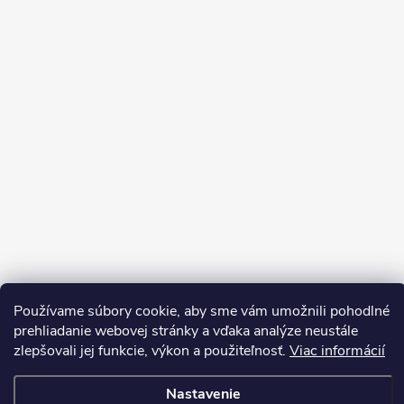
Používame súbory cookie, aby sme vám umožnili pohodlné
Sledovať na Instagrame
prehliadanie webovej stránky a vďaka analýze neustále
zlepšovali jej funkcie, výkon a použiteľnosť.
Viac informácií
Copyright 2026
LEDprodukt.sk
. Všetky práva vyhradené.
Nastavenie
Vytvoril Shoptet Premium