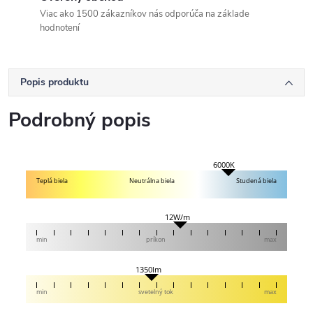
Viac ako 1500 zákazníkov nás odporúča na základe
hodnotení
Popis produktu
Podrobný popis
6000K
Teplá biela
Neutrálna biela
Studená biela
12W/m
min
príkon
max
1350lm
min
svetelný tok
max