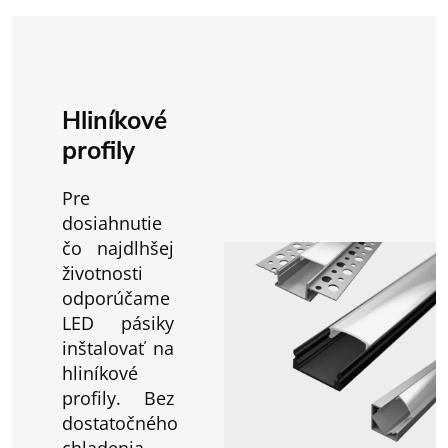
Hliníkové
profily
Pre
dosiahnutie
čo najdlhšej
životnosti
odporúčame
LED pásiky
inštalovať na
hliníkové
profily. Bez
dostatočného
chladenia