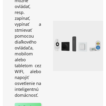
možné
ovládať,
resp.
zapínať,
vypínať a
stmievať
pomocou
diaľkového
ovládača,
mobilom
alebo
tabletom cez
WIFI, alebo
napojiť
osvetlenie na
inteligentnú
domácnosť.