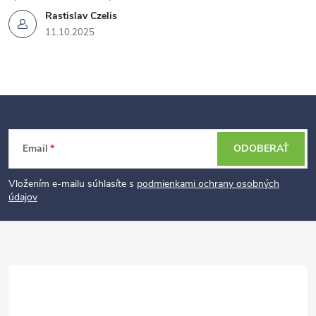
Rastislav Czelis
11.10.2025
Z
Email
ODOBERAŤ
á
p
Vložením e-mailu súhlasíte s
podmienkami ochrany osobných
údajov
ä
t
i
e