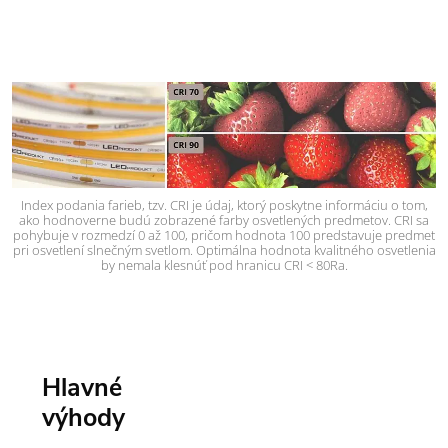
Index podania farieb, tzv. CRI je údaj, ktorý poskytne informáciu o tom,
ako hodnoverne budú zobrazené farby osvetlených predmetov. CRI sa
pohybuje v rozmedzí 0 až 100, pričom hodnota 100 predstavuje predmet
pri osvetlení slnečným svetlom. Optimálna hodnota kvalitného osvetlenia
by nemala klesnúť pod hranicu CRI < 80Ra.
Hlavné
výhody