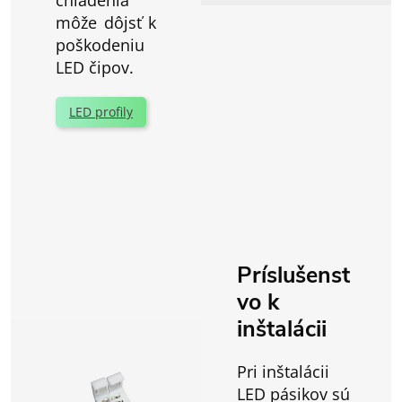
môže dôjsť k
poškodeniu
LED čipov.
LED profily
Príslušenst
vo k
inštalácii
Pri inštalácii
LED pásikov sú