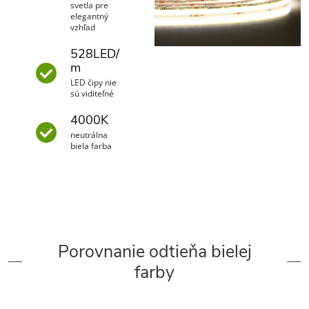
svetla pre
elegantný
vzhľad
528LED/
m
LED čipy nie
sú viditeľné
4000K
neutrálna
biela farba
Porovnanie odtieňa bielej
farby