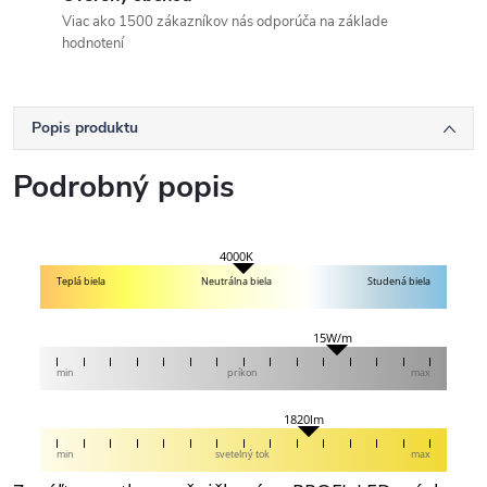
Viac ako 1500 zákazníkov nás odporúča na základe
hodnotení
Popis produktu
Podrobný popis
4000K
Teplá biela
Neutrálna biela
Studená biela
15W/m
min
príkon
max
1820lm
min
svetelný tok
max