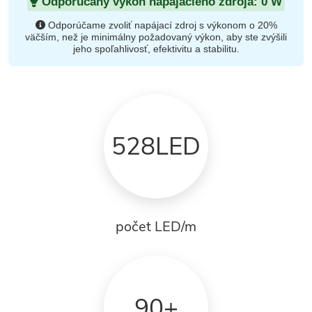
Odporúčaný výkon napájacieho zdroja:
0
W
Odporúčame zvoliť napájací zdroj s výkonom o 20%
väčším, než je minimálny požadovaný výkon, aby ste zvýšili
jeho spoľahlivosť, efektivitu a stabilitu.
528LED
počet LED/m
90+