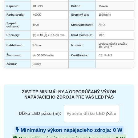
Napätie:
DC 24V
Príkon:
15W/m
Farba svetla:
4000K
Svetelný tok:
1820lm/m
Stupeň
IP20
Stmievateľnosť:
ÁNO
ochrany:
Rozmery:
(d) x 10 (š) x 2,5 (v) mm
Uhol svietenia:
180°
Lepiaca páska značky
Deliteľnosť:
4,5cm
Montáž:
3M VHB
™
Životnosť:
do 50 000 hodín
Certifikácia:
CE, RoHS
Záruka:
3 roky
ZISTITE MINIMÁLNY A ODPORÚČANÝ VÝKON
NAPÁJACIEHO ZDROJA PRE VÁŠ LED PÁS
Dĺžka LED pásu (m):
Minimálny výkon napájacieho zdroja:
0
W