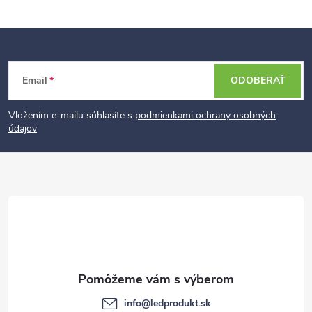
Z
Email
ODOBERAŤ
á
p
Vložením e-mailu súhlasíte s
podmienkami ochrany osobných
údajov
ä
t
i
e
info
@
ledprodukt.sk