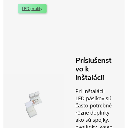
LED profily
Príslušenst
vo k
inštalácii
Pri inštalácii
LED pásikov sú
často potrebné
rôzne doplnky
ako sú spojky,
dvojlinky, wago