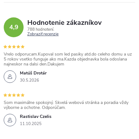
Hodnotenie zákazníkov
4,9
788 hodnotení
Zobraziť recenzie
Vrelo odporucam.Kupoval som led pasiky atd.do celeho domu a uz
5 rokov vsetko funguje ako ma.Kazda objednavka bola odoslana
najneskor na dalsi den.Dakujem
Matúš Drotár
30.5.2026
Som maximálne spokojný. Skvelá webová stránka a poradia vždy
výborne a ochotne. Odporúčam.
Rastislav Czelis
11.10.2025