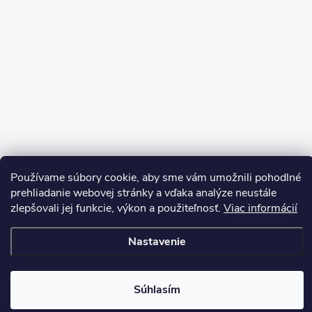
Používame súbory cookie, aby sme vám umožnili pohodlné
Sledovať na Instagrame
prehliadanie webovej stránky a vďaka analýze neustále
zlepšovali jej funkcie, výkon a použiteľnosť.
Viac informácií
Copyright 2026
LEDprodukt.sk
. Všetky práva vyhradené.
Nastavenie
Vytvoril Shoptet Premium
Súhlasím