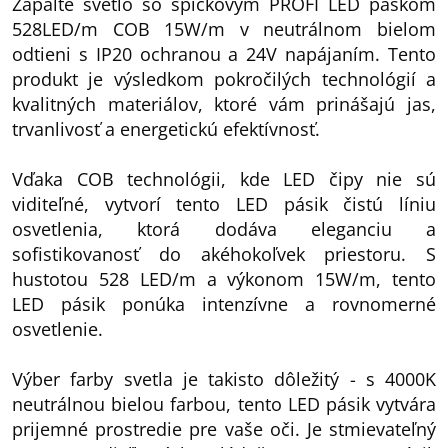
Zapáľte svetlo so špičkovým PROFI LED páskom
528LED/m COB 15W/m v neutrálnom bielom
odtieni s IP20 ochranou a 24V napájaním. Tento
produkt je výsledkom pokročilých technológií a
kvalitných materiálov, ktoré vám prinášajú jas,
trvanlivosť a energetickú efektívnosť.
Vďaka COB technológii, kde LED čipy nie sú
viditeľné, vytvorí tento LED pásik čistú líniu
osvetlenia, ktorá dodáva eleganciu a
sofistikovanosť do akéhokoľvek priestoru. S
hustotou 528 LED/m a výkonom 15W/m, tento
LED pásik ponúka intenzívne a rovnomerné
osvetlenie.
Výber farby svetla je takisto dôležitý - s 4000K
neutrálnou bielou farbou, tento LED pásik vytvára
prijemné prostredie pre vaše oči. Je stmievateľný