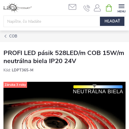
Prejsť
NÁKUPN
na
KOŠÍK
obsah
HĽADAŤ
COB
PROFI LED pásik 528LED/m COB 15W/m
neutrálna biela IP20 24V
Kód:
LDPT365-M
Záruka 3 roky