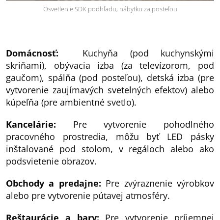
Osvetlenie SDK podhľadu, nábytku za posteľou
Domácnosť:
Kuchyňa (pod kuchynskými
skriňami), obývacia izba (za televízorom, pod
gaučom), spálňa (pod posteľou), detská izba (pre
vytvorenie zaujímavých svetelných efektov) alebo
kúpeľňa (pre ambientné svetlo).
Kancelárie:
Pre vytvorenie pohodlného
pracovného prostredia, môžu byť LED pásky
inštalované pod stolom, v regáloch alebo ako
podsvietenie obrazov.
Obchody a predajne:
Pre zvýraznenie výrobkov
alebo pre vytvorenie pútavej atmosféry.
Reštaurácie a bary:
Pre vytvorenie príjemnej