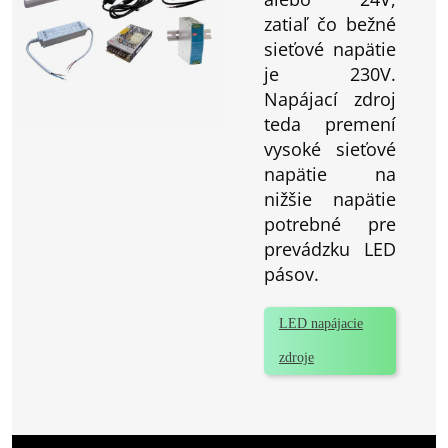
zatiaľ čo bežné
sieťové napätie
je 230V.
Napájací zdroj
teda premení
vysoké sieťové
napätie na
nižšie napätie
potrebné pre
prevádzku LED
pásov.
LED napájacie
zdroje