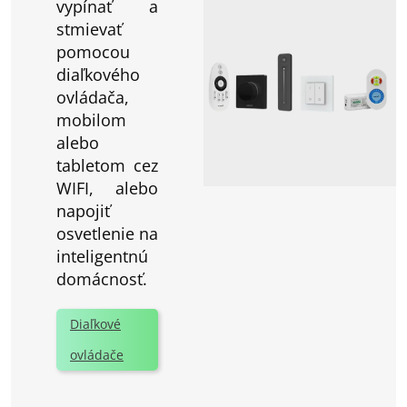
vypínať a
stmievať
pomocou
diaľkového
ovládača,
mobilom
alebo
tabletom cez
WIFI, alebo
napojiť
osvetlenie na
inteligentnú
domácnosť.
Diaľkové
ovládače