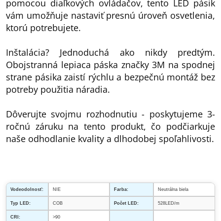
pomocou diaľkových ovládačov, tento LED pásik
vám umožňuje nastaviť presnú úroveň osvetlenia,
ktorú potrebujete.
Inštalácia? Jednoduchá ako nikdy predtým.
Obojstranná lepiaca páska značky 3M na spodnej
strane pásika zaistí rýchlu a bezpečnú montáž bez
potreby použitia náradia.
Dôverujte svojmu rozhodnutiu - poskytujeme 3-
ročnú záruku na tento produkt, čo podčiarkuje
naše odhodlanie kvality a dlhodobej spoľahlivosti.
Vodeodolnosť:
NIE
Farba:
Neutrálna biela
Typ LED:
COB
Počet LED:
528LED/m
CRI:
>90