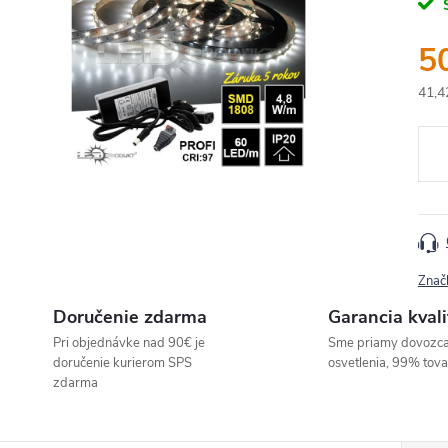
5
41,4
Jedn
cena
Znač
Doručenie zdarma
Garancia kvali
Pri objednávke nad 90€ je
Sme priamy dovozc
doručenie kurierom SPS
osvetlenia, 99% tov
zdarma