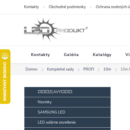
Prejsť
Kontakty
Obchodné podmienky
Ochrana osobných ú
na
obsah
Kontakty
Galéria
Katalógy
V
Domov
Kompletné sady
PROFI
10m
10m 
B
Preskočiť
💥💥💥ZĽAVY💥💥💥
kategórie
o
Novinky
č
SAMSUNG LED
n
ý
LED solárne osvetlenie