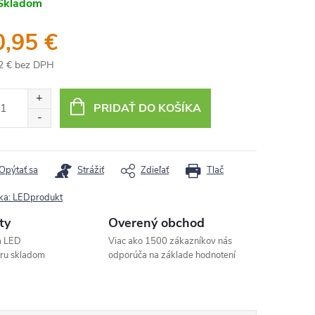
Skladom
0,95 €
2 € bez DPH
otková
:
PRIDAŤ DO KOŠÍKA
Opýtať sa
Strážiť
Zdieľať
Tlač
ka:
LEDprodukt
ty
Overený obchod
a LED
Viac ako 1500 zákazníkov nás
aru skladom
odporúča na základe hodnotení