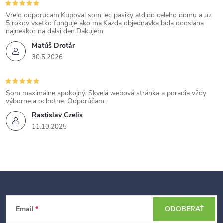
p
Vrelo odporucam.Kupoval som led pasiky atd.do celeho domu a uz
i
5 rokov vsetko funguje ako ma.Kazda objednavka bola odoslana
najneskor na dalsi den.Dakujem
s
Matúš Drotár
u
30.5.2026
Som maximálne spokojný. Skvelá webová stránka a poradia vždy
výborne a ochotne. Odporúčam.
Rastislav Czelis
11.10.2025
Z
Email
ODOBERAŤ
á