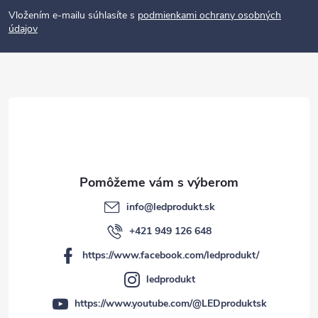
p
Vložením e-mailu súhlasíte s
podmienkami ochrany osobných
údajov
ä
t
i
e
info
@
ledprodukt.sk
+421 949 126 648
https://www.facebook.com/ledprodukt/
ledprodukt
https://www.youtube.com/@LEDproduktsk