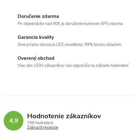
O
v
Doručenie zdarma
l
Pri objednávke nad 90€ je doručenie kurierom SPS zdarma
á
Garancia kvality
d
Sme priamy dovozca LED osvetlenia, 99% tovaru skladom
a
c
Overený obchod
i
Viac ako 1500 zákazníkov nás odporúča na základe hodnotení
e
p
r
v
k
Hodnotenie zákazníkov
y
4,9
788 hodnotení
v
Zobraziť recenzie
ý