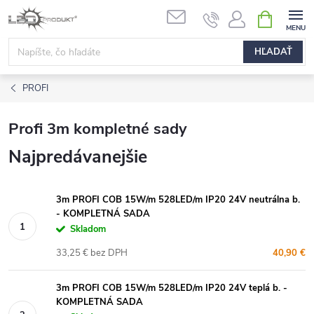
Prejsť
NÁKUPN
na
KOŠÍK
obsah
HĽADAŤ
PROFI
Profi 3m kompletné sady
Najpredávanejšie
3m PROFI COB 15W/m 528LED/m IP20 24V neutrálna b.
- KOMPLETNÁ SADA
Skladom
33,25 € bez DPH
40,90 €
3m PROFI COB 15W/m 528LED/m IP20 24V teplá b. -
KOMPLETNÁ SADA