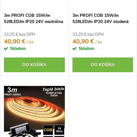
d
u
u
k
3m PROFI COB 15W/m
3m PROFI COB 15W/m
k
t
528LED/m IP20 24V neutrálna
528LED/m IP20 24V studená
t
b. - KOMPLETNÁ SADA
b. - KOMPLETNÁ SADA
o
o
33,25 € bez DPH
33,25 € bez DPH
v
40,90 €
40,90 €
/ ks
/ ks
v
Skladom
Skladom
DO KOŠÍKA
DO KOŠÍKA