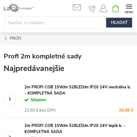
Prejsť
NÁKUPN
na
KOŠÍK
obsah
HĽADAŤ
PROFI
Profi 2m kompletné sady
Najpredávanejšie
2m PROFI COB 15W/m 528LED/m IP20 24V neutrálna b.
- KOMPLETNÁ SADA
Skladom
22,83 € bez DPH
28,08 €
2m PROFI COB 15W/m 528LED/m IP20 24V teplá b. -
KOMPLETNÁ SADA