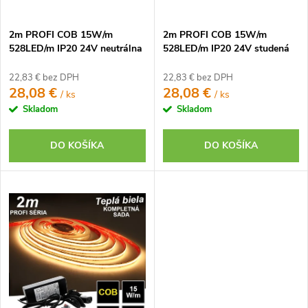
d
u
u
k
2m PROFI COB 15W/m
2m PROFI COB 15W/m
k
t
528LED/m IP20 24V neutrálna
528LED/m IP20 24V studená
t
b. - KOMPLETNÁ SADA
b. - KOMPLETNÁ SADA
o
o
22,83 € bez DPH
22,83 € bez DPH
v
28,08 €
28,08 €
/ ks
/ ks
v
Skladom
Skladom
DO KOŠÍKA
DO KOŠÍKA