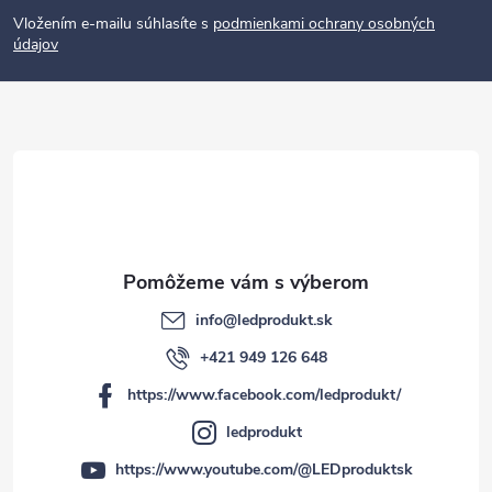
p
Vložením e-mailu súhlasíte s
podmienkami ochrany osobných
údajov
ä
t
i
e
info
@
ledprodukt.sk
+421 949 126 648
https://www.facebook.com/ledprodukt/
ledprodukt
https://www.youtube.com/@LEDproduktsk