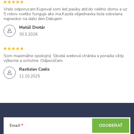
p
Vrelo odporucam.Kupoval som led pasiky atd.do celeho domu a uz
i
5 rokov vsetko funguje ako ma.Kazda objednavka bola odoslana
najneskor na dalsi den.Dakujem
s
Matúš Drotár
u
30.5.2026
Som maximálne spokojný. Skvelá webová stránka a poradia vždy
výborne a ochotne. Odporúčam.
Rastislav Czelis
11.10.2025
Z
Email
ODOBERAŤ
á