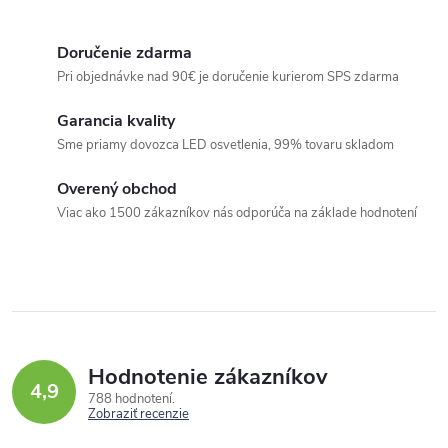
O
v
Doručenie zdarma
l
Pri objednávke nad 90€ je doručenie kurierom SPS zdarma
á
Garancia kvality
d
Sme priamy dovozca LED osvetlenia, 99% tovaru skladom
a
c
Overený obchod
i
Viac ako 1500 zákazníkov nás odporúča na základe hodnotení
e
p
r
v
k
Hodnotenie zákazníkov
y
4,9
788 hodnotení
v
Zobraziť recenzie
ý