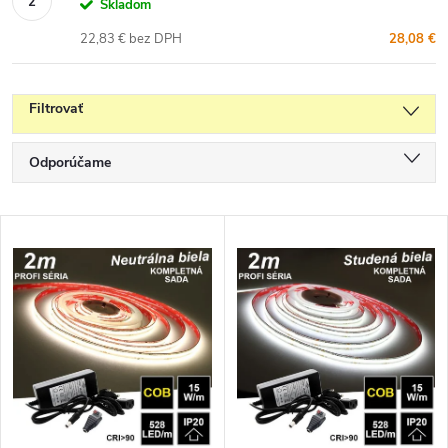
Skladom
22,83 € bez DPH
28,08 €
Filtrovať
R
Odporúčame
a
Najlacnejšie
d
V
e
Najdrahšie
ý
n
p
Najpredávanejšie
i
i
e
Abecedne
s
p
p
r
r
o
o
d