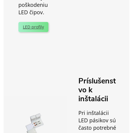
poškodeniu
LED čipov.
LED profily
Príslušenst
vo k
inštalácii
Pri inštalácii
LED pásikov sú
často potrebné