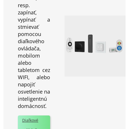
resp.
zapínať,
vypínať a
stmievať
pomocou
diaľkového
ovládača,
mobilom
alebo
tabletom cez
WIFI, alebo
napojiť
osvetlenie na
inteligentnú
domácnosť.
Diaľkové