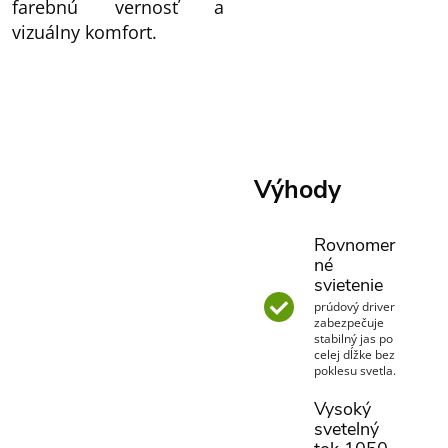
farebnú vernosť a
vizuálny komfort.
Výhody
Rovnomer
né
svietenie
prúdový driver
zabezpečuje
stabilný jas po
celej dĺžke bez
poklesu svetla.
Vysoký
svetelný