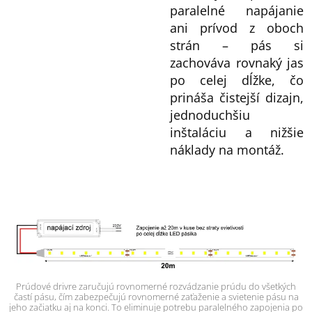
paralelné napájanie
ani prívod z oboch
strán – pás si
zachováva rovnaký jas
po celej dĺžke, čo
prináša čistejší dizajn,
jednoduchšiu
inštaláciu a nižšie
náklady na montáž.
Prúdové drivre zaručujú rovnomerné rozvádzanie prúdu do všetkých
častí pásu, čím zabezpečujú rovnomerné zaťaženie a svietenie pásu na
jeho začiatku aj na konci. To eliminuje potrebu paralelného zapojenia po