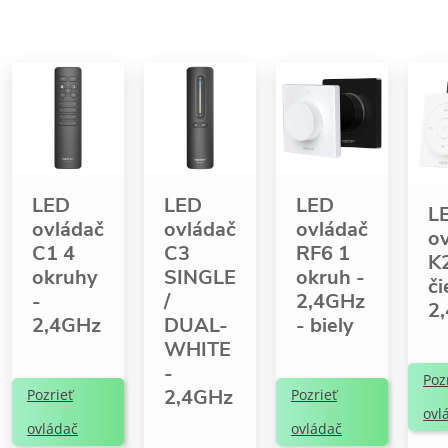
LED
LED
LED
L
ovládač
ovládač
ovládač
o
C1 4
C3
RF6 1
K
okruhy
SINGLE
okruh -
č
-
/
2,4GHz
2
2,4GHz
DUAL-
- biely
WHITE
-
Poz
2,4GHz
Pozrieť
Pozrieť
ovl
ovládač
ovládač