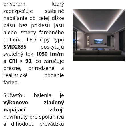
driverom, ktorý
zabezpečuje stabilné
napájanie po celej dĺžke
pásu bez poklesu jasu
alebo zmeny farebného
odtieňa. LED čipy typu
SMD2835
poskytujú
svetelný tok
1050 lm/m
a
CRI > 90
, čo zaručuje
presné, prirodzené a
realistické podanie
farieb.
Súčasťou balenia je
výkonovo zladený
napájací zdroj
,
navrhnutý pre spoľahlivú
a dlhodobú prevádzku