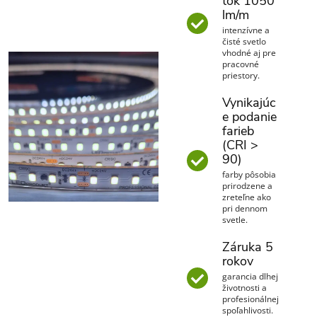
tok 1050
lm/m
intenzívne a
čisté svetlo
vhodné aj pre
pracovné
priestory.
Vynikajúc
e podanie
farieb
(CRI >
90)
farby pôsobia
prirodzene a
zreteľne ako
pri dennom
svetle.
Záruka 5
rokov
garancia dlhej
životnosti a
profesionálnej
spoľahlivosti.