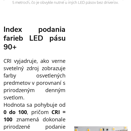
5 metroch, čo je obvykle nutné u iných LED pásov bez driverov.
Index podania
farieb LED pásu
90+
CRI vyjadruje, ako verne
svetelný zdroj zobrazuje
farby osvetlených
predmetov v porovnaní s
prirodzeným denným
svetlom.
Hodnota sa pohybuje od
0 do 100
, pričom
CRI =
100
znamená dokonale
prirodzené podanie