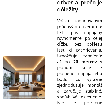
driver a prečo je
dôležitý
Vďaka zabudovaným
prúdovým driverom je
LED pás napájaný
rovnomerne po celej
dĺžke, bez poklesu
jasu či prehrievania.
Umožňuje zapojenie
až do
20 metrov
v
jednom kuse z
jediného napájacieho
bodu, čo výrazne
zjednodušuje montáž
a zaručuje stabilné,
spoľahlivé osvetlenie.
Nie je potrebné