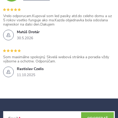
Vrelo odporucam.Kupoval som led pasiky atd.do celeho domu a uz
5 rokov vsetko funguje ako ma.Kazda objednavka bola odoslana
najneskor na dalsi den.Dakujem
Matúš Drotár
30.5.2026
Som maximálne spokojný. Skvelá webová stránka a poradia vždy
výborne a ochotne. Odporúčam.
Rastislav Czelis
11.10.2025
Z