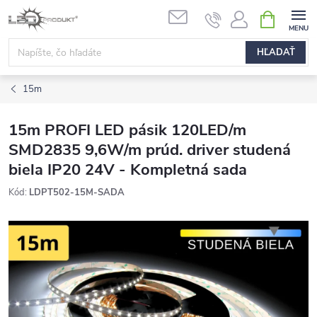
Prejsť
NÁKUPN
na
KOŠÍK
obsah
HĽADAŤ
15m
15m PROFI LED pásik 120LED/m
SMD2835 9,6W/m prúd. driver studená
biela IP20 24V - Kompletná sada
Kód:
LDPT502-15M-SADA