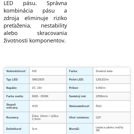
LED pásu. Správna
kombinácia pásu a
zdroja eliminuje riziko
preťaženia, nestability
alebo skracovania
životnosti komponentov.
Vodeodolnosť:
NIE
Farba:
Studená biela
Typ LED:
SMD2835
Počet LED:
120LED/m
Napätie:
DC 24V
Príkon:
9,6W/m
Farba svetla:
6000 - 6500K
Svetelný tok:
1050lm/m
Stupeň
IP20
Stmievateľnosť:
ÁNO
ochrany:
šírka: 10mm / výška:
Rozmery:
Uhol svietenia:
120°
2,5mm
Lepiaca páska značky
Deliteľnosť:
5cm
Montáž:
3M