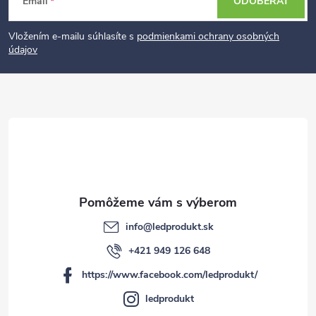
Email
ODOBERAŤ
á
p
Vložením e-mailu súhlasíte s
podmienkami ochrany osobných
údajov
ä
t
i
e
info
@
ledprodukt.sk
+421 949 126 648
https://www.facebook.com/ledprodukt/
ledprodukt