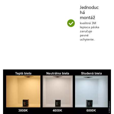
Jednoduc
há
montáž
kvalitná 3M
lepiaca páska
zaručuje
pevné
uchytenie.