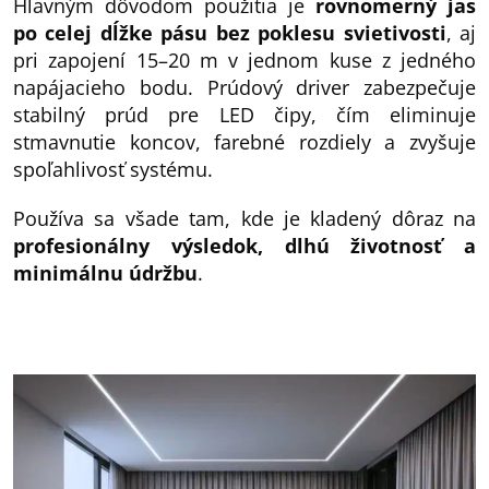
Hlavným dôvodom použitia je
rovnomerný jas
po celej dĺžke pásu bez poklesu svietivosti
, aj
pri zapojení 15–20 m v jednom kuse z jedného
napájacieho bodu. Prúdový driver zabezpečuje
stabilný prúd pre LED čipy, čím eliminuje
stmavnutie koncov, farebné rozdiely a zvyšuje
spoľahlivosť systému.
Používa sa všade tam, kde je kladený dôraz na
profesionálny výsledok, dlhú životnosť a
minimálnu údržbu
.