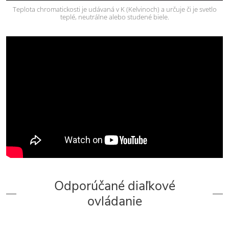
Teplota chromatickosti je udávaná v K (Kelvinoch) a určuje či je svetlo
teplé, neutrálne alebo studené biele.
Odporúčané diaľkové
ovládanie