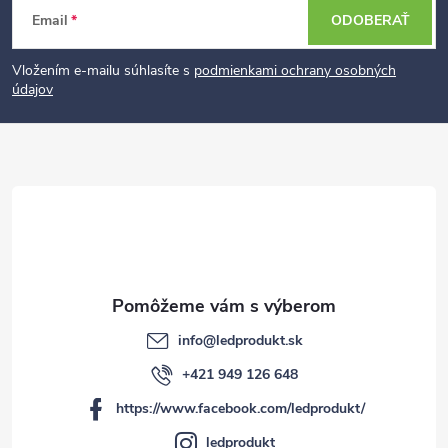
Z
Email
ODOBERAŤ
á
p
Vložením e-mailu súhlasíte s
podmienkami ochrany osobných
údajov
ä
t
i
e
info
@
ledprodukt.sk
+421 949 126 648
https://www.facebook.com/ledprodukt/
ledprodukt