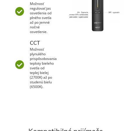
Možnosť
regulovať jas
osvetlenia od
plného svetla
až po jemné
nočné
osvetlenie.
CCT
Možnosť
plynulého
prispôsobovania
teploty bieleho
svetla od
teplej bielej
(2700K) až po
studenú bielu
(6500K).