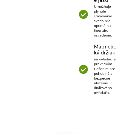
e jasu
Umožňuje
plynulé
stmievanie
svetla pre
optimálnu
intenzitu
osvetlenia.
Magnetic
ký držiak
na ovládač je
praktickým
riešením pre
pohodlné a
bezpečné
uloženie
diaľkového
ovládača.