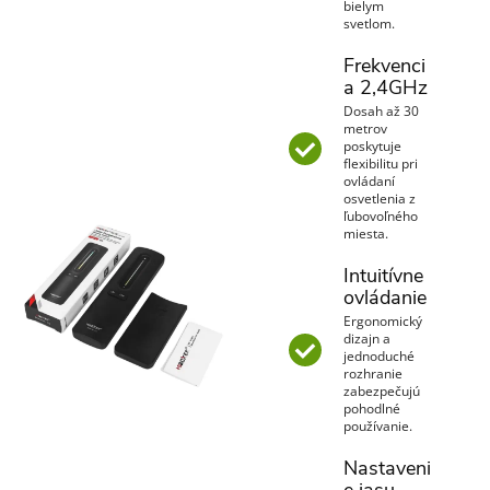
bielym
svetlom.
Frekvenci
a 2,4GHz
Dosah až 30
metrov
poskytuje
flexibilitu pri
ovládaní
osvetlenia z
ľubovoľného
miesta.
Intuitívne
ovládanie
Ergonomický
dizajn a
jednoduché
rozhranie
zabezpečujú
pohodlné
používanie.
Nastaveni