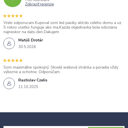
Zobraziť recenzie
Vrelo odporucam.Kupoval som led pasiky atd.do celeho domu a uz
5 rokov vsetko funguje ako ma.Kazda objednavka bola odoslana
najneskor na dalsi den.Dakujem
Matúš Drotár
30.5.2026
Som maximálne spokojný. Skvelá webová stránka a poradia vždy
výborne a ochotne. Odporúčam.
Rastislav Czelis
11.10.2025