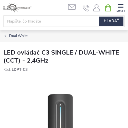
Prejsť
NÁKUPN
na
KOŠÍK
obsah
HĽADAŤ
Dual White
LED ovládač C3 SINGLE / DUAL-WHITE
(CCT) - 2,4GHz
Kód:
LDPT-C3