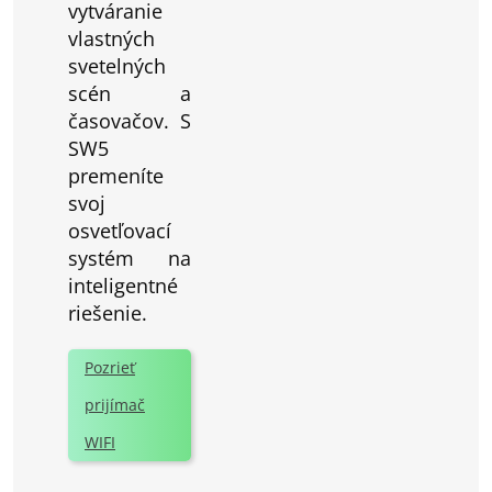
vytváranie
vlastných
svetelných
scén a
časovačov. S
SW5
premeníte
svoj
osvetľovací
systém na
inteligentné
riešenie.
Pozrieť
prijímač
WIFI