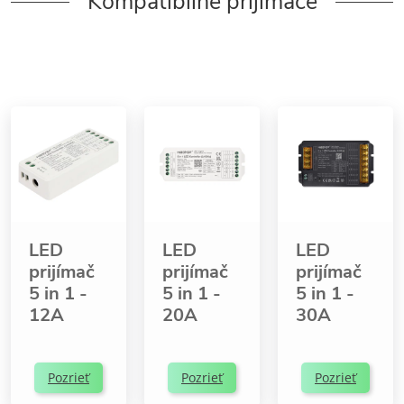
Kompatibilné prijímače
LED
LED
LED
prijímač
prijímač
prijímač
5 in 1 -
5 in 1 -
5 in 1 -
12A
20A
30A
Pozrieť
Pozrieť
Pozrieť