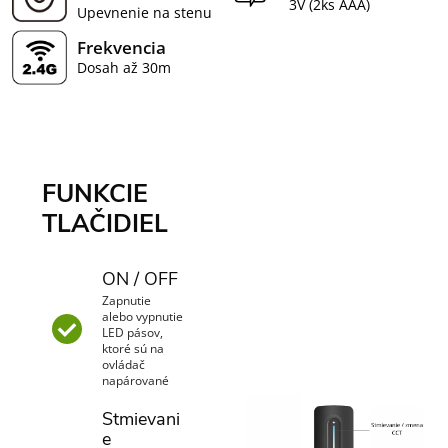
3V (2ks AAA)
Upevnenie na stenu
Frekvencia
Dosah až 30m
FUNKCIE
TLAČIDIEL
ON / OFF
Zapnutie
alebo vypnutie
LED pásov,
ktoré sú na
ovládač
napárované
Stmievani
e