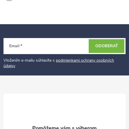
Z
Email
ODOBERAŤ
á
p
Vložením e-mailu súhlasíte s
podmienkami ochrany osobných
údajov
ä
t
i
e