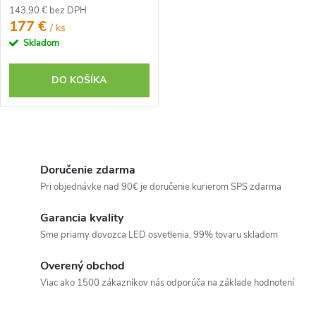
o
24V - Kompletná sada
o
143,90 € bez DPH
v
177 €
/ ks
v
Skladom
DO KOŠÍKA
O
v
Doručenie zdarma
l
Pri objednávke nad 90€ je doručenie kurierom SPS zdarma
á
Garancia kvality
d
Sme priamy dovozca LED osvetlenia, 99% tovaru skladom
a
c
Overený obchod
i
Viac ako 1500 zákazníkov nás odporúča na základe hodnotení
e