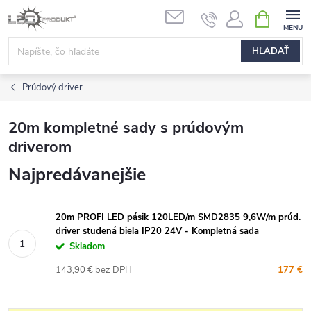
Prejsť
NÁKUPN
na
KOŠÍK
obsah
HĽADAŤ
Prúdový driver
20m kompletné sady s prúdovým
driverom
Najpredávanejšie
20m PROFI LED pásik 120LED/m SMD2835 9,6W/m prúd.
driver studená biela IP20 24V - Kompletná sada
Skladom
143,90 € bez DPH
177 €