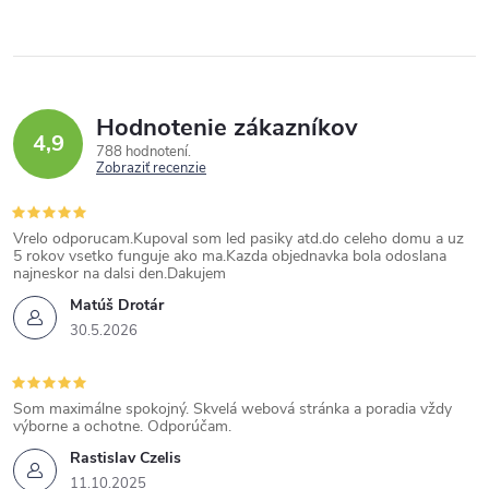
p
r
v
k
Hodnotenie zákazníkov
y
4,9
788 hodnotení
v
Zobraziť recenzie
ý
p
Vrelo odporucam.Kupoval som led pasiky atd.do celeho domu a uz
i
5 rokov vsetko funguje ako ma.Kazda objednavka bola odoslana
najneskor na dalsi den.Dakujem
s
Matúš Drotár
u
30.5.2026
Som maximálne spokojný. Skvelá webová stránka a poradia vždy
výborne a ochotne. Odporúčam.
Rastislav Czelis
11.10.2025