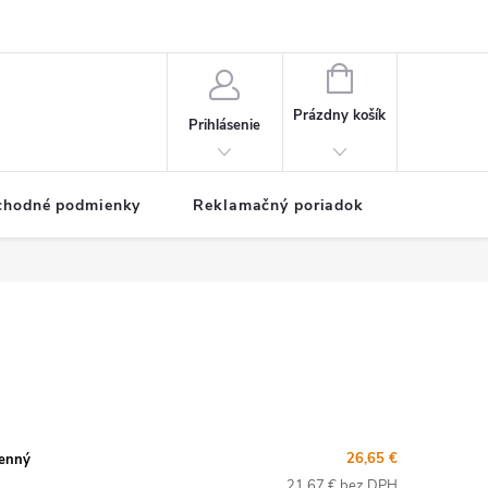
NÁKUPNÝ
KOŠÍK
Prázdny košík
Prihlásenie
chodné podmienky
Reklamačný poriadok
26,65 €
tenný
21,67 € bez DPH