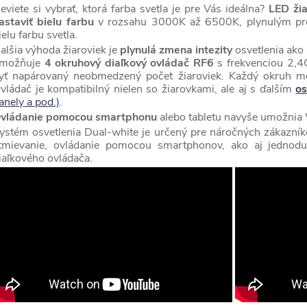
eviete si vybrať, ktorá farba svetla je pre Vás ideálna?
LED ži
astaviť bielu farbu
v rozsahu 3000K až 6500K, plynulým prec
ielu farbu svetla.
d
alšia výhoda žiaroviek je
plynulá zmena intezity
osvetlenia ako 
možňuje
4 okruhový diaľkový ovládač RF6
s frekvenciou 2,
yť napárovaný neobmedzený počet žiaroviek. Každý okruh mô
vládač je kompatibilný nielen so žiarovkami, ale aj s ďalším
o
anely a pod.)
.
vládanie pomocou smartphonu
alebo tabletu navyše umožnia
ystém osvetlenia Dual-white je určený pre náročných zákazníko
p
tmievanie, ovládanie pomocou smartphonov, ako aj jednodu
iaľkového ovládača.
p