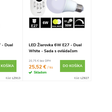
 - Dual
LED Žiarovka 6W E27 - Dual
White - Sada s ovládačom
20,75 € bez DPH
 KOŠÍKA
25,52 €
DO KOŠÍKA
/ ks
Skladom
Kód:
LZ913
Kód:
LZ927