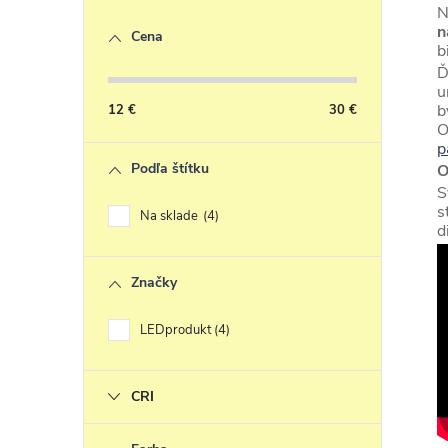
l
N
n
Cena
á
b
Ď
u
a
b
12
€
30
€
c
O
p
i
Podľa štítku
O
e
S
s
Na sklade
4
d
r
v
Značky
k
y
LEDprodukt
4
v
ý
CRI
i