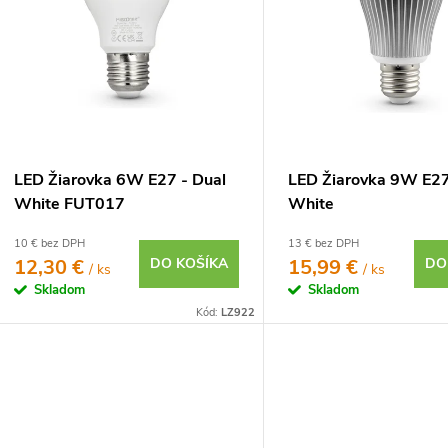
o
p
d
u
o
d
u
o
LED Žiarovka 6W E27 - Dual
LED Žiarovka 9W E27
White FUT017
White
o
10 € bez DPH
13 € bez DPH
12,30 €
DO KOŠÍKA
15,99 €
DO
/ ks
/ ks
Skladom
Skladom
Kód:
LZ922