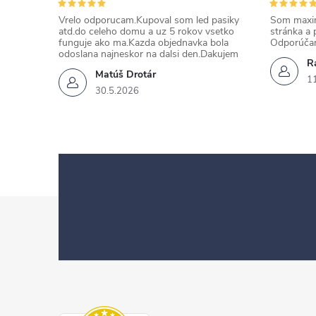
Vrelo odporucam.Kupoval som led pasiky
Som maxim
atd.do celeho domu a uz 5 rokov vsetko
stránka a 
funguje ako ma.Kazda objednavka bola
Odporúča
odoslana najneskor na dalsi den.Dakujem
Ra
Matúš Drotár
1
30.5.2026
Z
á
p
ä
t
i