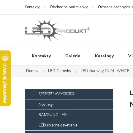
Prejsť
Kontakty
Obchodné podmienky
Ochrana osobných ú
na
obsah
Kontakty
Galéria
Katalógy
V
Domov
LED žiarovky
LED žiarovky DUAL-WHITE
B
Preskočiť
💥💥💥ZĽAVY💥💥💥
kategórie
o
Novinky
č
SAMSUNG LED
n
ý
LED solárne osvetlenie