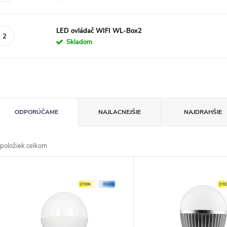
LED ovládač WIFI WL-Box2
Skladom
R
ODPORÚČAME
NAJLACNEJŠIE
NAJDRAHŠIE
d
položiek celkom
n
V
p
p