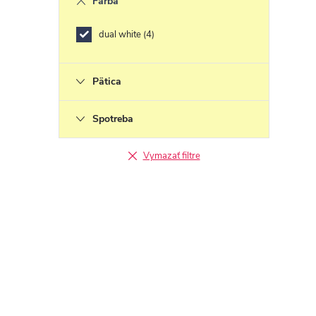
Farba
s
dual white
4
Pätica
Spotreba
Vymazať filtre