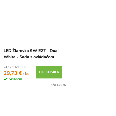
LED Žiarovka 9W E27 - Dual
White - Sada s ovládačom
24,17 € bez DPH
29,73 €
DO KOŠÍKA
/ ks
Skladom
Kód:
LZ926
O