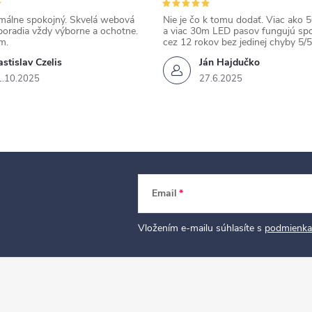
álne spokojný. Skvelá webová
Nie je čo k tomu dodať. Viac ako 50
poradia vždy výborne a ochotne.
a viac 30m LED pasov fungujú spo
m.
cez 12 rokov bez jedinej chyby 5/5
stislav Czelis
Ján Hajdučko
1.10.2025
27.6.2025
Email
Vložením e-mailu súhlasíte s
podmienka