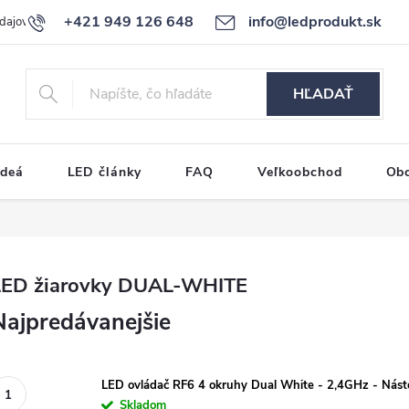
+421 949 126 648
info@ledprodukt.sk
dajov
Reklamačný poriadok
HĽADAŤ
ideá
LED články
FAQ
Veľkoobchod
Ob
LED žiarovky DUAL-WHITE
Najpredávanejšie
LED ovládač RF6 4 okruhy Dual White - 2,4GHz - Nás
Skladom