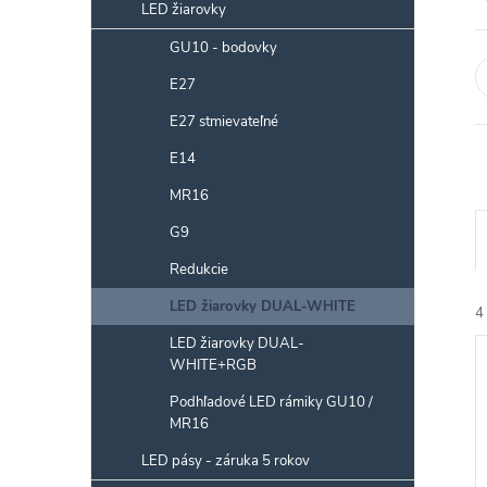
p
LED žiarovky
a
GU10 - bodovky
n
E27
e
l
E27 stmievateľné
E14
MR16
G9
a
Redukcie
LED žiarovky DUAL-WHITE
e
4
LED žiarovky DUAL-
WHITE+RGB
i
ý
e
Podhľadové LED rámiky GU10 /
MR16
i
LED pásy - záruka 5 rokov
r
s