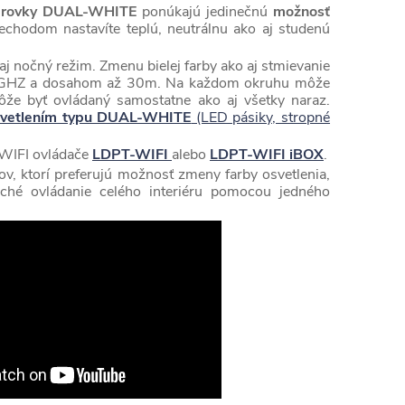
arovky DUAL-WHITE
ponúkajú jedinečnú
možnosť
hodom nastavíte teplú, neutrálnu ako aj studenú
aj nočný režim. Zmenu bielej farby ako aj stmievanie
4GHZ a dosahom až 30m. Na každom okruhu môže
že byť ovládaný samostatne ako aj všetky naraz.
svetlením typu DUAL-WHITE
(LED pásiky, stropné
 WIFI ovládače
LDPT-WIFI
alebo
LDPT-WIFI iBOX
.
v, ktorí preferujú možnosť zmeny farby osvetlenia,
ché ovládanie celého interiéru pomocou jedného