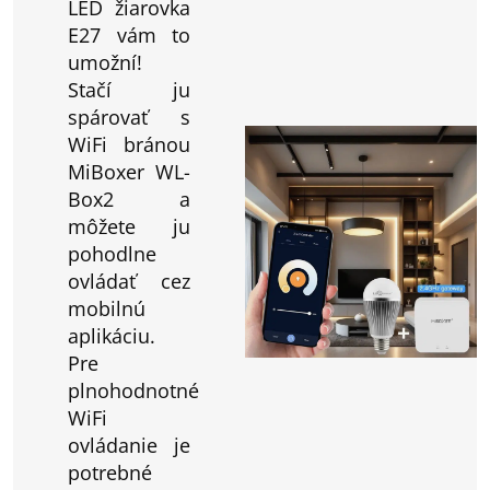
LED žiarovka
E27 vám to
umožní!
Stačí ju
spárovať s
WiFi bránou
MiBoxer WL-
Box2 a
môžete ju
pohodlne
ovládať cez
mobilnú
aplikáciu.
Pre
plnohodnotné
WiFi
ovládanie je
potrebné