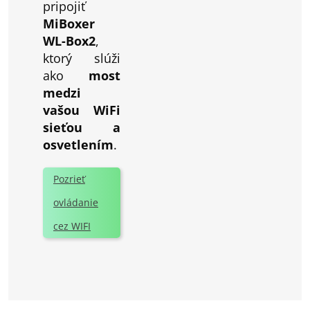
pripojiť
MiBoxer
WL-Box2
,
ktorý slúži
ako
most
medzi
vašou WiFi
sieťou a
osvetlením
.
Pozrieť
ovládanie
cez WIFI