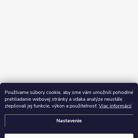
Používame súbory cookie, aby sme vám umožnili pohodlné
prehliadanie webovej stránky a vďaka analýze neustále
zlepšovali jej funkcie, výkon a použiteľnosť.
Viac informácií
Sledovať na Instagrame
Nastavenie
Copyright 2026
LEDprodukt.sk
. Všetky práva vyhradené.