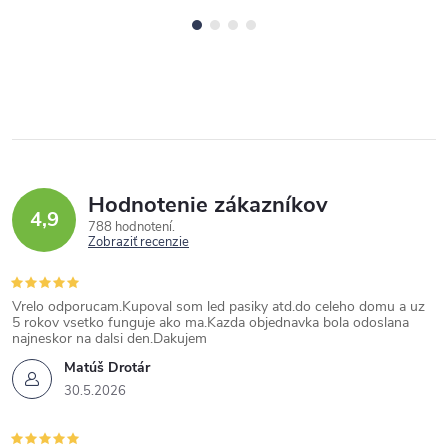
Hodnotenie zákazníkov
4,9
788 hodnotení
Zobraziť recenzie
Vrelo odporucam.Kupoval som led pasiky atd.do celeho domu a uz
5 rokov vsetko funguje ako ma.Kazda objednavka bola odoslana
najneskor na dalsi den.Dakujem
Matúš Drotár
30.5.2026