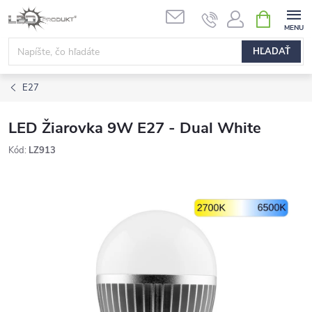
Prejsť
NÁKUPN
na
KOŠÍK
obsah
HĽADAŤ
E27
LED Žiarovka 9W E27 - Dual White
Kód:
LZ913