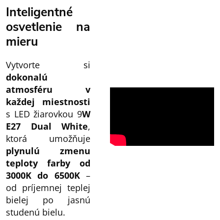
Inteligentné
osvetlenie na
mieru
Vytvorte si
dokonalú
atmosféru v
každej miestnosti
s LED žiarovkou 9
W
E27 Dual White
,
ktorá umožňuje
plynulú zmenu
teploty farby od
3000K do 6500K
–
od príjemnej teplej
bielej po jasnú
studenú bielu.