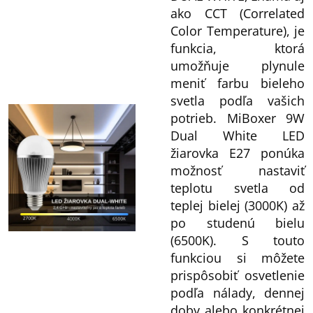
ako CCT (Correlated
Color Temperature), je
funkcia, ktorá
umožňuje plynule
meniť farbu bieleho
svetla podľa vašich
potrieb. MiBoxer 9W
Dual White LED
žiarovka E27 ponúka
možnosť nastaviť
teplotu svetla od
teplej bielej (3000K) až
po studenú bielu
(6500K). S touto
funkciou si môžete
prispôsobiť osvetlenie
podľa nálady, dennej
doby alebo konkrétnej