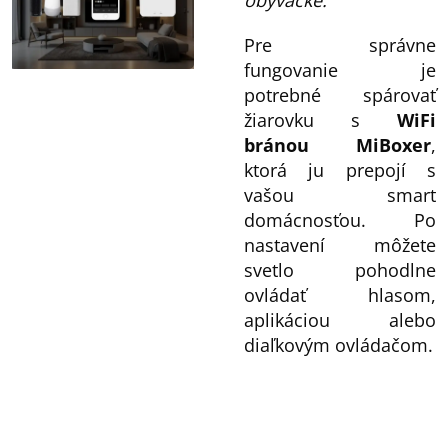
obývačke."
Pre správne
fungovanie je
potrebné spárovať
žiarovku s
WiFi
bránou MiBoxer
,
ktorá ju prepojí s
vašou smart
domácnosťou. Po
nastavení môžete
svetlo pohodlne
ovládať hlasom,
aplikáciou alebo
diaľkovým ovládačom.