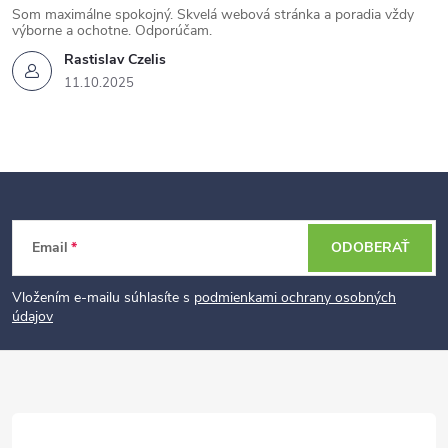
Som maximálne spokojný. Skvelá webová stránka a poradia vždy
výborne a ochotne. Odporúčam.
Rastislav Czelis
11.10.2025
Z
Email
ODOBERAŤ
á
p
Vložením e-mailu súhlasíte s
podmienkami ochrany osobných
údajov
ä
t
i
e