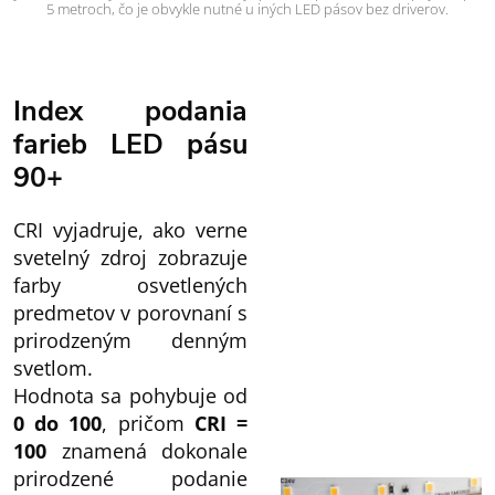
5 metroch, čo je obvykle nutné u iných LED pásov bez driverov.
Index podania
farieb LED pásu
90+
CRI vyjadruje, ako verne
svetelný zdroj zobrazuje
farby osvetlených
predmetov v porovnaní s
prirodzeným denným
svetlom.
Hodnota sa pohybuje od
0 do 100
, pričom
CRI =
100
znamená dokonale
prirodzené podanie