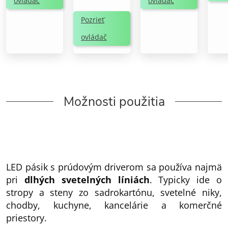
ovládač
ovládač
Pozrieť
ovládač
Možnosti použitia
LED pásik s prúdovým driverom sa používa najmä
pri
dlhých svetelných líniách
. Typicky ide o
stropy a steny zo sadrokartónu, svetelné niky,
chodby, kuchyne, kancelárie a komerčné
priestory.