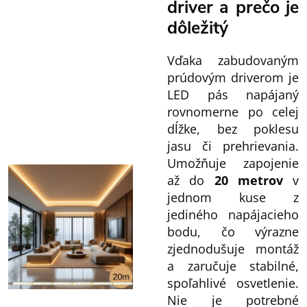
driver a prečo je
dôležitý
Vďaka zabudovaným
prúdovým driverom je
LED pás napájaný
rovnomerne po celej
dĺžke, bez poklesu
jasu či prehrievania.
Umožňuje zapojenie
až do
20 metrov
v
jednom kuse z
jediného napájacieho
bodu, čo výrazne
zjednodušuje montáž
a zaručuje stabilné,
spoľahlivé osvetlenie.
Nie je potrebné