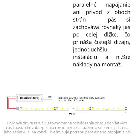
paralelné napájanie
ani prívod z oboch
strán – pás si
zachováva rovnaký jas
po celej dĺžke, čo
prináša čistejší dizajn,
jednoduchšiu
inštaláciu a nižšie
náklady na montáž.
Prúdové drivre zaručujú rovnomerné rozvádzanie prúdu do všetkých
častí pásu, čím zabezpečujú rovnomerné zaťaženie a svietenie pásu na
jeho začiatku aj na konci. To eliminuje potrebu paralelného zapojenia po