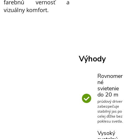
farebnú vernosť a
vizuálny komfort.
Výhody
Rovnomer
né
svietenie
do 20 m
prúdový driver
zabezpečuje
stabilný jas po
celej dĺžke bez
poklesu svetla.
Vysoký