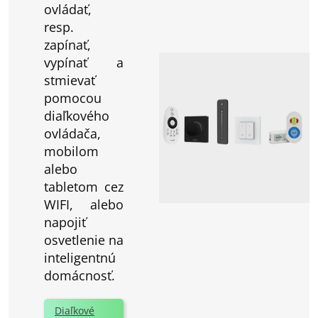
ovládať,
resp.
zapínať,
vypínať a
stmievať
pomocou
diaľkového
ovládača,
mobilom
alebo
tabletom cez
WIFI, alebo
napojiť
osvetlenie na
inteligentnú
domácnosť.
Diaľkové