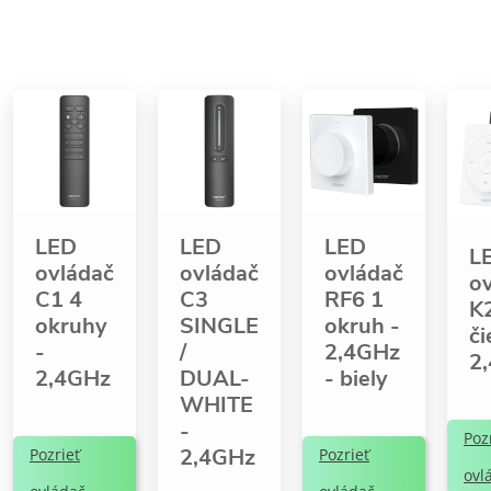
LED
LED
LED
L
ovládač
ovládač
ovládač
o
C1 4
C3
RF6 1
K
okruhy
SINGLE
okruh -
č
-
/
2,4GHz
2
2,4GHz
DUAL-
- biely
WHITE
-
Poz
2,4GHz
Pozrieť
Pozrieť
ovl