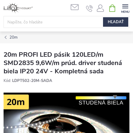
Prejsť
NÁKUPN
na
KOŠÍK
obsah
HĽADAŤ
20m
20m PROFI LED pásik 120LED/m
SMD2835 9,6W/m prúd. driver studená
biela IP20 24V - Kompletná sada
Kód:
LDPT502-20M-SADA