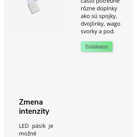
často potrebné
rôzne doplnky
ako sú spojky,
dvojlinky, wago
svorky a pod.
Príslušenstvo
Zmena
intenzity
LED pásik je
možné