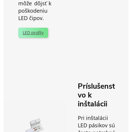
môže dôjsť k
poškodeniu
LED čipov.
LED profily
Príslušenst
vo k
inštalácii
Pri inštalácii
LED pásikov sú