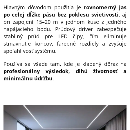
Hlavným dôvodom použitia je
rovnomerný jas
po celej dĺžke pásu bez poklesu svietivosti
, aj
pri zapojení 15–20 m v jednom kuse z jedného
napájacieho bodu. Prúdový driver zabezpečuje
stabilný prúd pre LED čipy, čím eliminuje
stmavnutie koncov, farebné rozdiely a zvyšuje
spoľahlivosť systému.
Používa sa všade tam, kde je kladený dôraz na
profesionálny výsledok, dlhú životnosť a
minimálnu údržbu
.