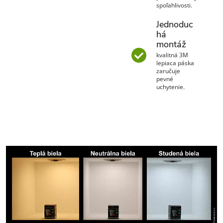
spoľahlivosti.
Jednoduc
há
montáž
kvalitná 3M
lepiaca páska
zaručuje
pevné
uchytenie.