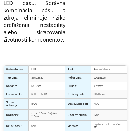
LED pásu. Správna
kombinácia pásu a
zdroja eliminuje riziko
preťaženia, nestability
alebo skracovania
životnosti komponentov.
Vodeodolnosť:
NIE
Farba:
Studená biela
Typ LED:
SMD2835
Počet LED:
120LED/m
Napätie:
DC 24V
Príkon:
9,6W/m
Farba svetla:
6000 - 6500K
Svetelný tok:
1050lm/m
Stupeň
IP20
Stmievateľnosť:
ÁNO
ochrany:
šírka: 10mm / výška:
Rozmery:
Uhol svietenia:
120°
2,5mm
Lepiaca páska značky
Deliteľnosť:
5cm
Montáž:
3M