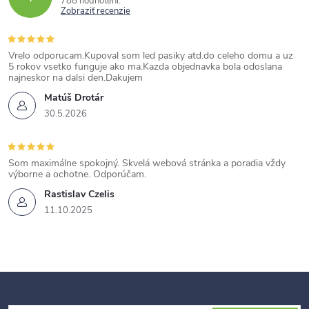
788 hodnotení
Zobraziť recenzie
Vrelo odporucam.Kupoval som led pasiky atd.do celeho domu a uz
5 rokov vsetko funguje ako ma.Kazda objednavka bola odoslana
najneskor na dalsi den.Dakujem
Matúš Drotár
30.5.2026
Som maximálne spokojný. Skvelá webová stránka a poradia vždy
výborne a ochotne. Odporúčam.
Rastislav Czelis
11.10.2025