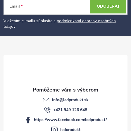
Z
Email
ODOBERAŤ
á
p
Vložením e-mailu súhlasíte s
podmienkami ochrany osobných
údajov
ä
t
i
e
info
@
ledprodukt.sk
+421 949 126 648
https://www.facebook.com/ledprodukt/
ledprodukt