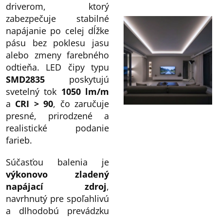
driverom, ktorý
zabezpečuje stabilné
napájanie po celej dĺžke
pásu bez poklesu jasu
alebo zmeny farebného
odtieňa. LED čipy typu
SMD2835
poskytujú
svetelný tok
1050 lm/m
a
CRI > 90
, čo zaručuje
presné, prirodzené a
realistické podanie
farieb.
Súčasťou balenia je
výkonovo zladený
napájací zdroj
,
navrhnutý pre spoľahlivú
a dlhodobú prevádzku