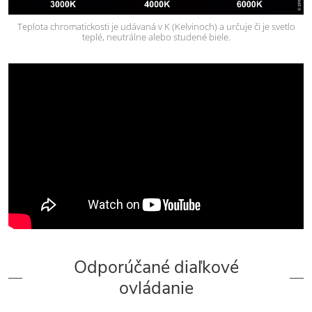
Teplota chromatickosti je udávaná v K (Kelvinoch) a určuje či je svetlo
teplé, neutrálne alebo studené biele.
Odporúčané diaľkové
ovládanie