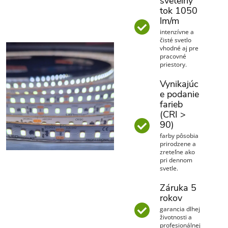
svetelný
tok 1050
lm/m
intenzívne a
čisté svetlo
vhodné aj pre
pracovné
priestory.
Vynikajúc
e podanie
farieb
(CRI >
90)
farby pôsobia
prirodzene a
zreteľne ako
pri dennom
svetle.
Záruka 5
rokov
garancia dlhej
životnosti a
profesionálnej