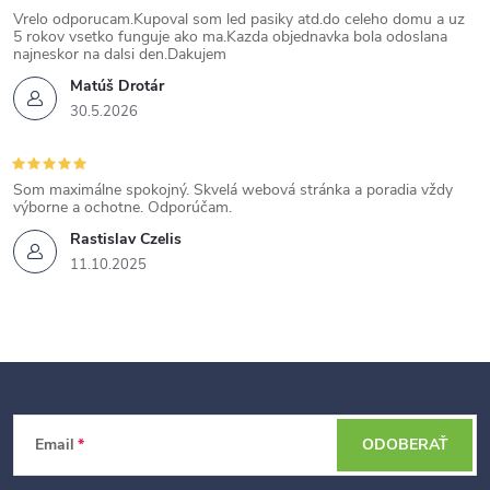
Vrelo odporucam.Kupoval som led pasiky atd.do celeho domu a uz
5 rokov vsetko funguje ako ma.Kazda objednavka bola odoslana
najneskor na dalsi den.Dakujem
Matúš Drotár
30.5.2026
Som maximálne spokojný. Skvelá webová stránka a poradia vždy
výborne a ochotne. Odporúčam.
Rastislav Czelis
11.10.2025
Z
Email
ODOBERAŤ
á