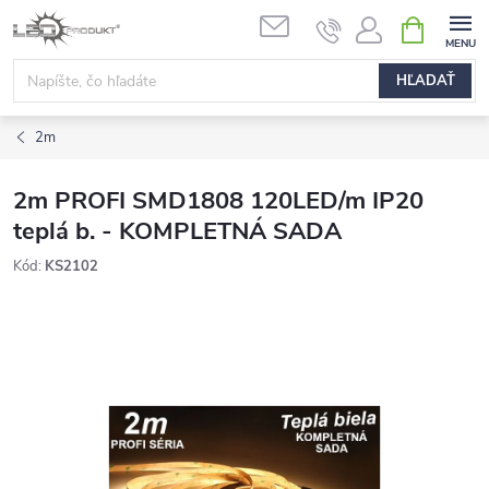
Prejsť
NÁKUPN
na
KOŠÍK
obsah
HĽADAŤ
2m
2m PROFI SMD1808 120LED/m IP20
teplá b. - KOMPLETNÁ SADA
Kód:
KS2102