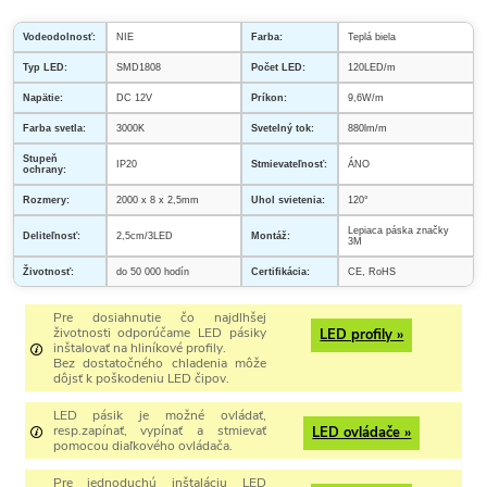
Vodeodolnosť:
NIE
Farba:
Teplá biela
Typ LED:
SMD1808
Počet LED:
120LED/m
Napätie:
DC 12V
Príkon:
9,6W/m
Farba svetla:
3000K
Svetelný tok:
880lm/m
Stupeň
IP20
Stmievateľnosť:
ÁNO
ochrany:
Rozmery:
2000 x 8 x 2,5mm
Uhol svietenia:
120°
Lepiaca páska značky
Deliteľnosť:
2,5cm/3LED
Montáž:
3M
Životnosť:
do 50 000 hodín
Certifikácia:
CE, RoHS
Pre dosiahnutie čo najdlhšej
životnosti odporúčame LED pásiky
LED profily »
inštalovať na hliníkové profily.
Bez dostatočného chladenia môže
dôjsť k poškodeniu LED čipov.
LED pásik je možné ovládať,
resp.zapínať, vypínať a stmievať
LED ovládače »
pomocou diaľkového ovládača.
Pre jednoduchú inštaláciu LED