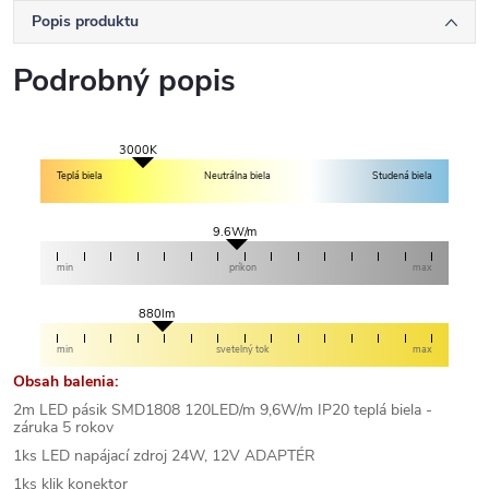
Popis produktu
Podrobný popis
3000K
Teplá biela
Neutrálna biela
Studená biela
9.6W/m
min
príkon
max
880lm
min
svetelný tok
max
Obsah balenia:
2m LED pásik SMD1808 120LED/m 9,6W/m IP20 teplá biela -
záruka 5 rokov
1ks LED napájací zdroj 24W, 12V ADAPTÉR
1ks klik konektor