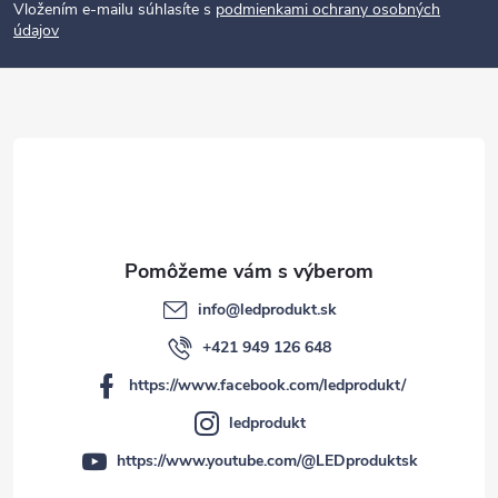
p
Vložením e-mailu súhlasíte s
podmienkami ochrany osobných
údajov
ä
t
i
e
info
@
ledprodukt.sk
+421 949 126 648
https://www.facebook.com/ledprodukt/
ledprodukt
https://www.youtube.com/@LEDproduktsk