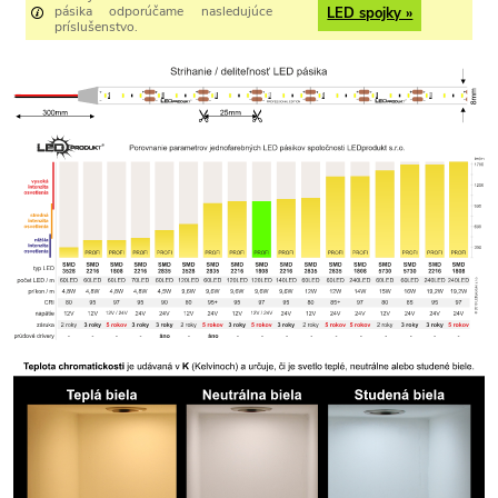
pásika odporúčame nasledujúce
LED spojky »
príslušenstvo.