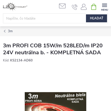
Prejsť
NÁKUPN
na
KOŠÍK
obsah
HĽADAŤ
3m
3m PROFI COB 15W/m 528LED/m IP20
24V neutrálna b. - KOMPLETNÁ SADA
Kód:
KS2134-AD60