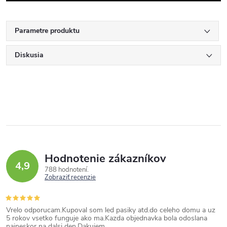
Parametre produktu
Diskusia
Hodnotenie zákazníkov
4,9
788 hodnotení
Zobraziť recenzie
Vrelo odporucam.Kupoval som led pasiky atd.do celeho domu a uz
5 rokov vsetko funguje ako ma.Kazda objednavka bola odoslana
najneskor na dalsi den.Dakujem