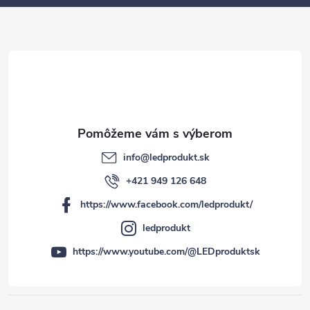
t
i
e
info
@
ledprodukt.sk
+421 949 126 648
https://www.facebook.com/ledprodukt/
ledprodukt
https://www.youtube.com/@LEDproduktsk