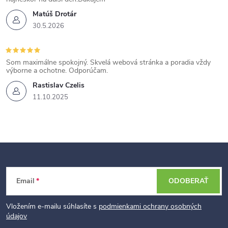
Matúš Drotár
30.5.2026
Som maximálne spokojný. Skvelá webová stránka a poradia vždy
výborne a ochotne. Odporúčam.
Rastislav Czelis
11.10.2025
Z
Email
ODOBERAŤ
á
p
Vložením e-mailu súhlasíte s
podmienkami ochrany osobných
údajov
ä