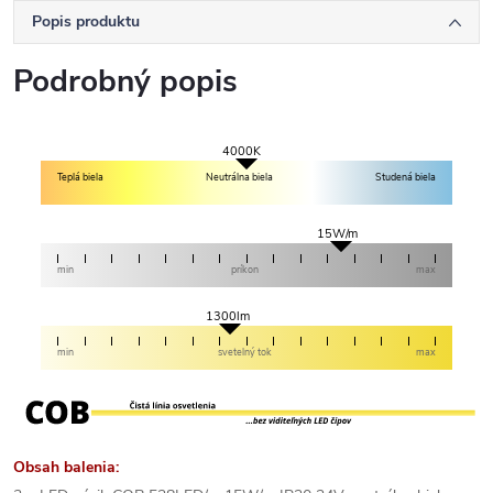
Popis produktu
Podrobný popis
4000K
Teplá biela
Neutrálna biela
Studená biela
15W/m
min
príkon
max
1300lm
min
svetelný tok
max
Obsah balenia: