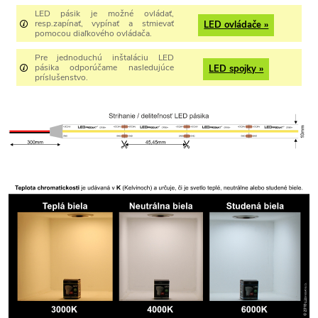
LED pásik je možné ovládať,
resp.zapínať, vypínať a stmievať
LED ovládače »
pomocou diaľkového ovládača.
Pre jednoduchú inštaláciu LED
pásika odporúčame nasledujúce
LED spojky »
príslušenstvo.